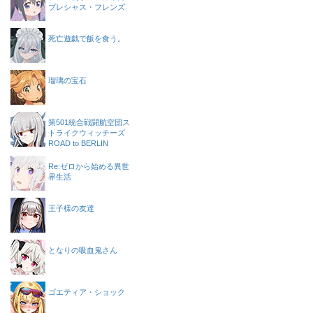
プレシャス・フレンズ
死亡遊戯で飯を食う。
瑠璃の宝石
第501統合戦闘航空団ス
トライクウィッチーズ
ROAD to BERLIN
Re:ゼロから始める異世
界生活
王子様の友達
となりの吸血鬼さん
ゴエティア・ショック