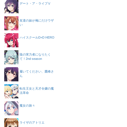
デート・ア・ライブⅤ
友達の妹が俺にだけウザ
い
ハイスクールD×D HERO
陰の実力者になりたく
て！2nd season
履いてください、鷹峰さ
ん
転生王女と天才令嬢の魔
法革命
魔女の旅々
ライザのアトリエ