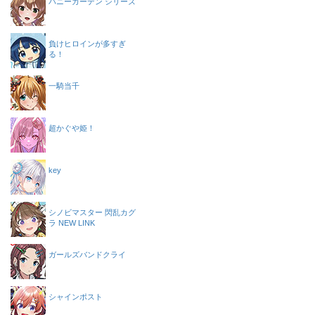
バニーガーデン シリーズ
負けヒロインが多すぎ
る！
一騎当千
超かぐや姫！
key
シノビマスター 閃乱カグ
ラ NEW LINK
ガールズバンドクライ
シャインポスト