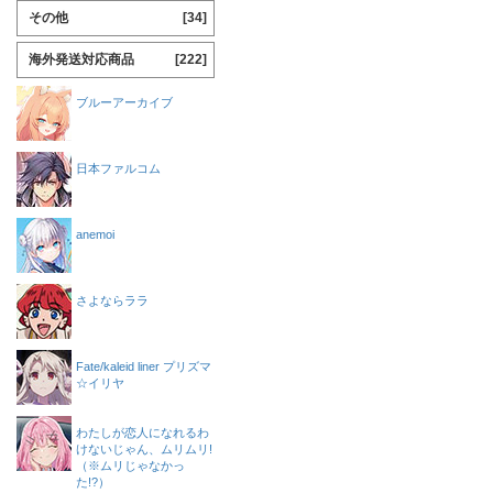
その他
[34]
海外発送対応商品
[222]
ブルーアーカイブ
日本ファルコム
anemoi
さよならララ
Fate/kaleid liner プリズマ
☆イリヤ
わたしが恋人になれるわ
けないじゃん、ムリムリ!
（※ムリじゃなかっ
た!?）