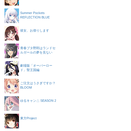
Summer Pockets
REFLECTION BLUE
彼女、お借りします
青春ブタ野郎はランドセ
ルガールの夢を見ない
劇場版「オーバーロー
ド」聖王国編
ご注文はうさぎですか？
BLOOM
ゆるキャン△ SEASON 2
東方Project