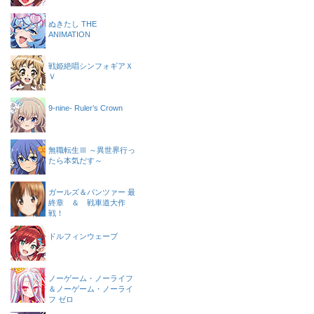
ぬきたし THE
ANIMATION
戦姫絶唱シンフォギアＸ
Ｖ
9-nine- Ruler’s Crown
無職転生Ⅲ ～異世界行っ
たら本気だす～
ガールズ＆パンツァー 最
終章 ＆ 戦車道大作
戦！
ドルフィンウェーブ
ノーゲーム・ノーライフ
＆ノーゲーム・ノーライ
フ ゼロ