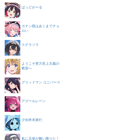
ばっどがーる
カナン様はあくまでチョ
ロい
ステラソラ
ようこそ実力至上主義の
教室へ
グリッドマン ユニバース
アズールレーン
少女終末旅行
私に天使が舞い降りた！