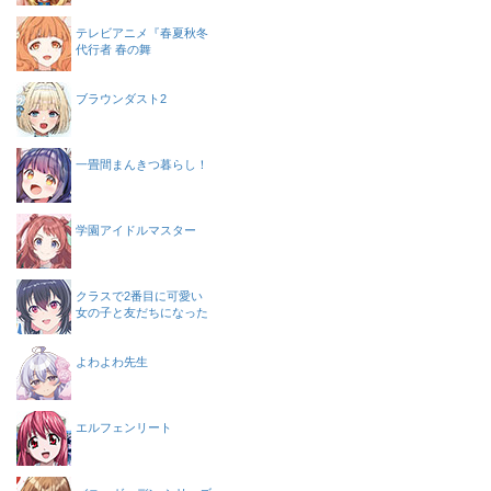
テレビアニメ『春夏秋冬
代行者 春の舞
ブラウンダスト2
一畳間まんきつ暮らし！
学園アイドルマスター
クラスで2番目に可愛い
女の子と友だちになった
よわよわ先生
エルフェンリート