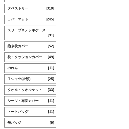
タペストリー
[319]
ラバーマット
[245]
スリーブ＆デッキケース
[91]
抱き枕カバー
[52]
枕・クッションカバー
[49]
のれん
[11]
Ｔシャツ(衣類)
[25]
タオル・タオルケット
[33]
シーツ・布団カバー
[11]
トートバッグ
[11]
缶バッジ
[9]