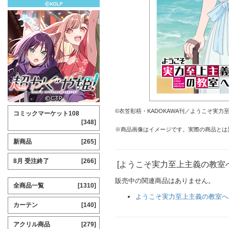
©衣笠彰梧・KADOKAWA刊／ようこそ実力
コミックマーケット108
[348]
※商品画像はイメージです。実際の商品とは
新商品
[265]
8月 受注終了
[266]
[ようこそ実力至上主義の教室
販売中の関連商品はありません。
全商品一覧
[1310]
ようこそ実力至上主義の教室へ
カーテン
[140]
アクリル商品
[279]