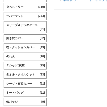
タペストリー
[319]
ラバーマット
[243]
スリーブ＆デッキケース
[91]
抱き枕カバー
[52]
枕・クッションカバー
[49]
のれん
[10]
Ｔシャツ(衣類)
[25]
タオル・タオルケット
[33]
シーツ・布団カバー
[11]
トートバッグ
[11]
缶バッジ
[9]