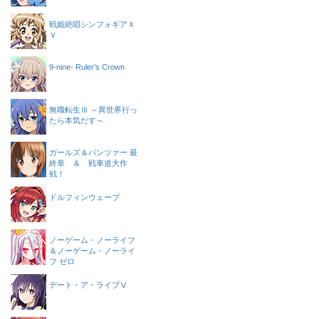
戦姫絶唱シンフォギアＸ
Ｖ
9-nine- Ruler’s Crown
無職転生Ⅲ ～異世界行っ
たら本気だす～
ガールズ＆パンツァー 最
終章 ＆ 戦車道大作
戦！
ドルフィンウェーブ
ノーゲーム・ノーライフ
＆ノーゲーム・ノーライ
フ ゼロ
デート・ア・ライブⅤ