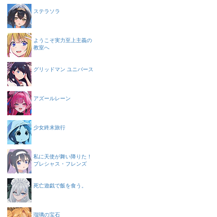
ステラソラ
ようこそ実力至上主義の
教室へ
グリッドマン ユニバース
アズールレーン
少女終末旅行
私に天使が舞い降りた！
プレシャス・フレンズ
死亡遊戯で飯を食う。
瑠璃の宝石