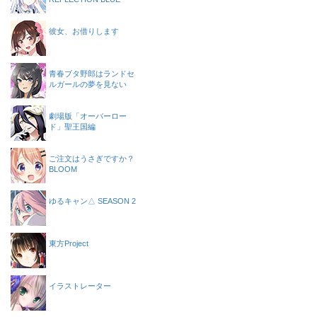
彼女、お借りします
青春ブタ野郎はランドセ
ルガールの夢を見ない
劇場版「オーバーロー
ド」聖王国編
ご注文はうさぎですか？
BLOOM
ゆるキャン△ SEASON 2
東方Project
イラストレーター