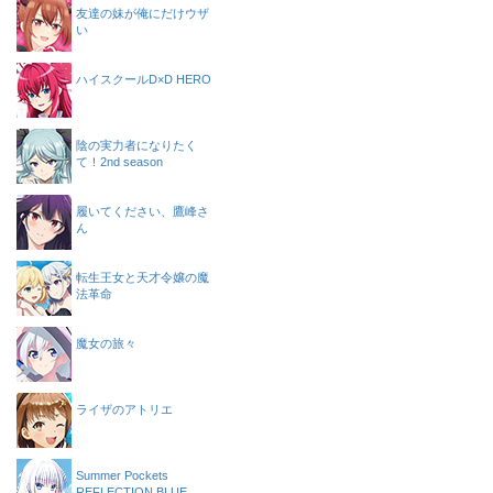
友達の妹が俺にだけウザ
い
ハイスクールD×D HERO
陰の実力者になりたく
て！2nd season
履いてください、鷹峰さ
ん
転生王女と天才令嬢の魔
法革命
魔女の旅々
ライザのアトリエ
Summer Pockets
REFLECTION BLUE