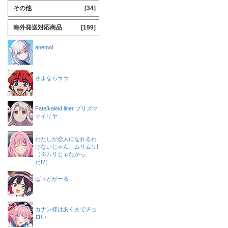
その他
[34]
海外発送対応商品
[199]
anemoi
さよならララ
Fate/kaleid liner プリズマ
☆イリヤ
わたしが恋人になれるわ
けないじゃん、ムリムリ!
（※ムリじゃなかっ
た!?）
ばっどがーる
カナン様はあくまでチョ
ロい