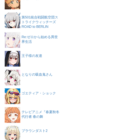
第501統合戦闘航空団ス
トライクウィッチーズ
ROAD to BERLIN
Re:ゼロから始める異世
界生活
王子様の友達
となりの吸血鬼さん
ゴエティア・ショック
テレビアニメ『春夏秋冬
代行者 春の舞
ブラウンダスト2