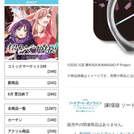
©2020 川原 礫/KADOKAWA/SAO-P Project
コミックマーケット108
[348]
※商品画像はイメージです。実際の商品とは
新商品
[242]
8月 受注終了
[266]
[劇場版 ソー
全商品一覧
[1287]
カーテン
[140]
販売中の関連商品はありません。
アクリル商品
[259]
劇場版 ソードアート・オンライ