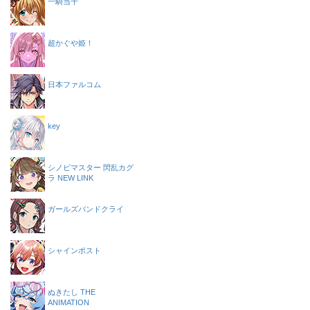
一騎当千
超かぐや姫！
日本ファルコム
key
シノビマスター 閃乱カグ
ラ NEW LINK
ガールズバンドクライ
シャインポスト
ぬきたし THE
ANIMATION