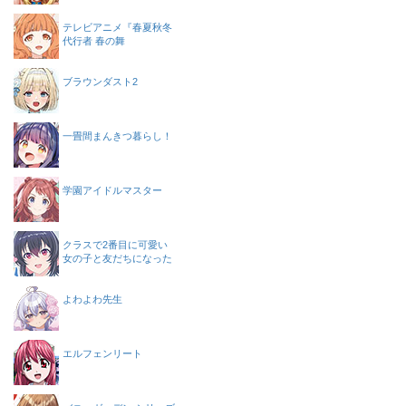
テレビアニメ『春夏秋冬
代行者 春の舞
ブラウンダスト2
一畳間まんきつ暮らし！
学園アイドルマスター
クラスで2番目に可愛い
女の子と友だちになった
よわよわ先生
エルフェンリート