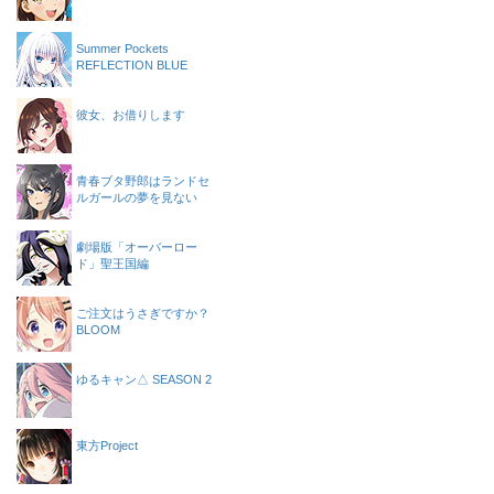
Summer Pockets
REFLECTION BLUE
彼女、お借りします
青春ブタ野郎はランドセ
ルガールの夢を見ない
劇場版「オーバーロー
ド」聖王国編
ご注文はうさぎですか？
BLOOM
ゆるキャン△ SEASON 2
東方Project