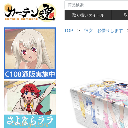
取り扱いタイトル
取
TOP
>
彼女、お借りします
>