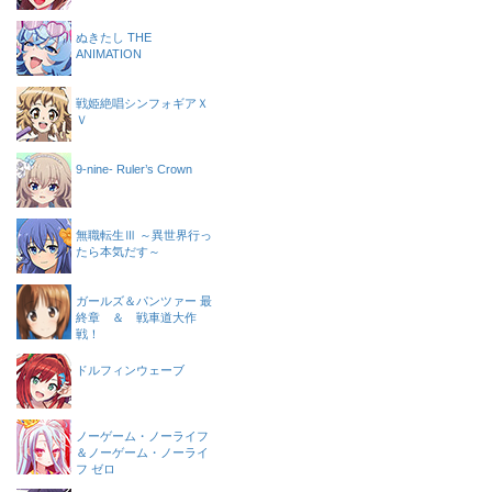
ぬきたし THE
ANIMATION
戦姫絶唱シンフォギアＸ
Ｖ
9-nine- Ruler’s Crown
無職転生Ⅲ ～異世界行っ
たら本気だす～
ガールズ＆パンツァー 最
終章 ＆ 戦車道大作
戦！
ドルフィンウェーブ
ノーゲーム・ノーライフ
＆ノーゲーム・ノーライ
フ ゼロ