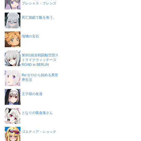
プレシャス・フレンズ
死亡遊戯で飯を食う。
瑠璃の宝石
第501統合戦闘航空団ス
トライクウィッチーズ
ROAD to BERLIN
Re:ゼロから始める異世
界生活
王子様の友達
となりの吸血鬼さん
ゴエティア・ショック