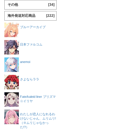
その他
[34]
海外発送対応商品
[222]
ブルーアーカイブ
日本ファルコム
anemoi
さよならララ
Fate/kaleid liner プリズマ
☆イリヤ
わたしが恋人になれるわ
けないじゃん、ムリムリ!
（※ムリじゃなかっ
た!?）