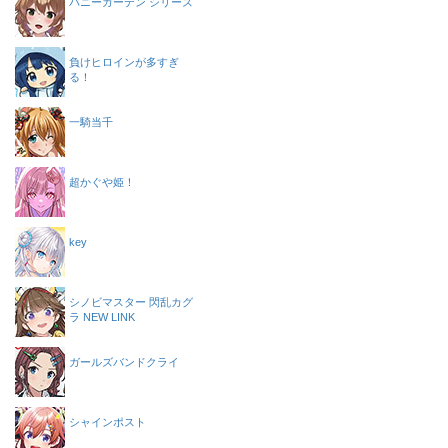
バニーガーデン シリーズ
負けヒロインが多すぎ
る！
一騎当千
超かぐや姫！
key
シノビマスター 閃乱カグ
ラ NEW LINK
ガールズバンドクライ
シャインポスト