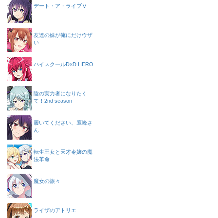
デート・ア・ライブⅤ
友達の妹が俺にだけウザ
い
ハイスクールD×D HERO
陰の実力者になりたく
て！2nd season
履いてください、鷹峰さ
ん
転生王女と天才令嬢の魔
法革命
魔女の旅々
ライザのアトリエ