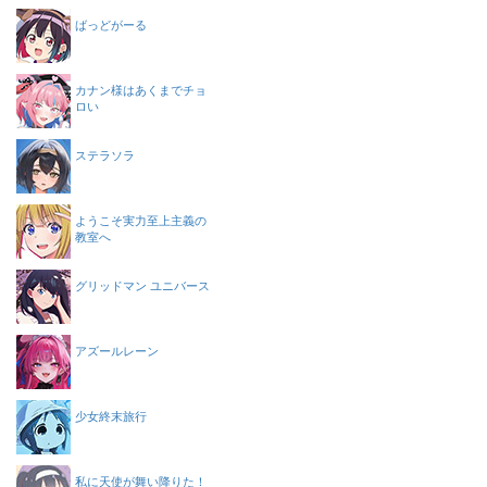
ばっどがーる
カナン様はあくまでチョ
ロい
ステラソラ
ようこそ実力至上主義の
教室へ
グリッドマン ユニバース
アズールレーン
少女終末旅行
私に天使が舞い降りた！