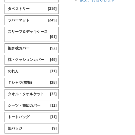
タペストリー
[319]
ラバーマット
[245]
スリーブ＆デッキケース
[91]
抱き枕カバー
[52]
枕・クッションカバー
[49]
のれん
[11]
Ｔシャツ(衣類)
[25]
タオル・タオルケット
[33]
シーツ・布団カバー
[11]
トートバッグ
[11]
缶バッジ
[9]