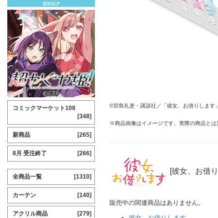
©宮島礼吏・講談社／「彼女、お借りします」
コミックマーケット108
[348]
※商品画像はイメージです。実際の商品とは
新商品
[265]
8月 受注終了
[266]
[彼女、お借り
全商品一覧
[1310]
カーテン
[140]
販売中の関連商品はありません。
アクリル商品
[279]
彼女、お借りします