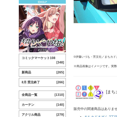
©伊藤いづも・芳文社／まちカド
コミックマーケット108
[348]
※商品画像はイメージです。実際
新商品
[265]
8月 受注終了
[266]
[まち
全商品一覧
[1310]
カーテン
[140]
販売中の関連商品はありま
アクリル商品
[279]
まちカドまぞく 2丁