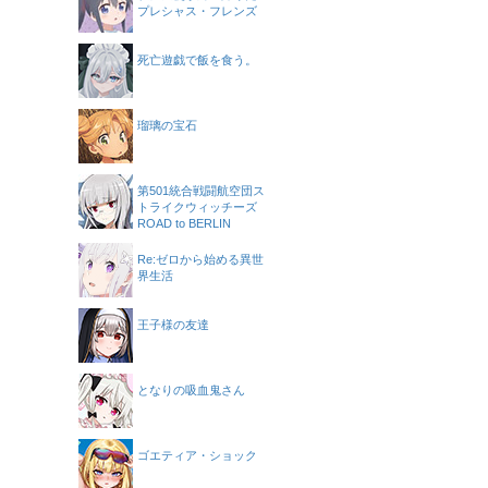
プレシャス・フレンズ
死亡遊戯で飯を食う。
瑠璃の宝石
第501統合戦闘航空団ス
トライクウィッチーズ
ROAD to BERLIN
Re:ゼロから始める異世
界生活
王子様の友達
となりの吸血鬼さん
ゴエティア・ショック