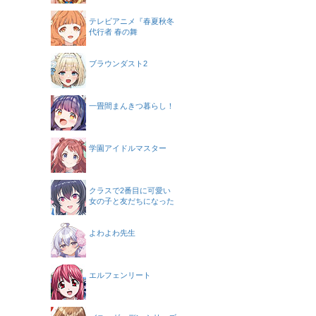
テレビアニメ『春夏秋冬
代行者 春の舞
ブラウンダスト2
一畳間まんきつ暮らし！
学園アイドルマスター
クラスで2番目に可愛い
女の子と友だちになった
よわよわ先生
エルフェンリート