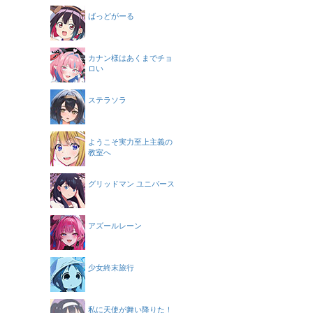
ばっどがーる
カナン様はあくまでチョ
ロい
ステラソラ
ようこそ実力至上主義の
教室へ
グリッドマン ユニバース
アズールレーン
少女終末旅行
私に天使が舞い降りた！