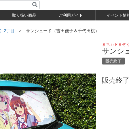
取り扱い商品
ご利用ガイド
イベント情
 2丁目
> サンシェード（吉田優子＆千代田桃）
まちカドまぞく
サンシ
販売終了
販売終