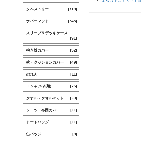
タペストリー
[319]
ラバーマット
[245]
スリーブ＆デッキケース
[91]
抱き枕カバー
[52]
枕・クッションカバー
[49]
のれん
[11]
Ｔシャツ(衣類)
[25]
タオル・タオルケット
[33]
シーツ・布団カバー
[11]
トートバッグ
[11]
缶バッジ
[9]