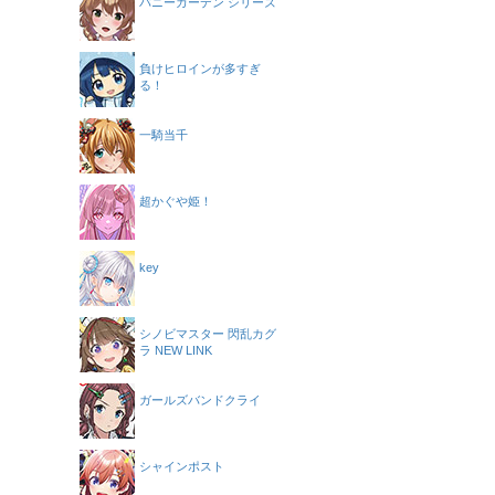
バニーガーデン シリーズ
負けヒロインが多すぎ
る！
一騎当千
超かぐや姫！
key
シノビマスター 閃乱カグ
ラ NEW LINK
ガールズバンドクライ
シャインポスト