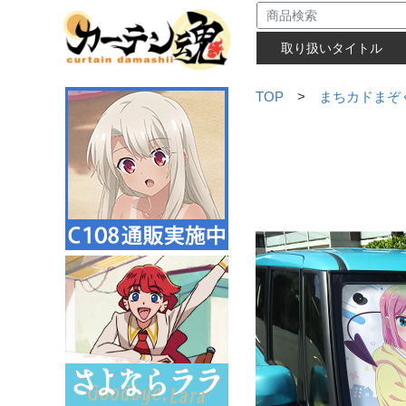
取り扱いタイトル
TOP
>
まちカドまぞく