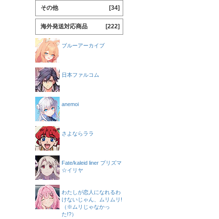
その他
[34]
海外発送対応商品
[222]
ブルーアーカイブ
日本ファルコム
anemoi
さよならララ
Fate/kaleid liner プリズマ
☆イリヤ
わたしが恋人になれるわ
けないじゃん、ムリムリ!
（※ムリじゃなかっ
た!?）