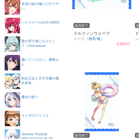
友達の妹が俺にだけウザ
い
ハイスクールD×D HERO
販売終了
ドルフィンウェーブ
ド
シーツ（相馬 颯）
シ
陰の実力者になりたく
8,800円
て！2nd season
履いてください、鷹峰さ
ん
転生王女と天才令嬢の魔
法革命
魔女の旅々
ライザのアトリエ
Summer Pockets
販売終了
REFLECTION BLUE