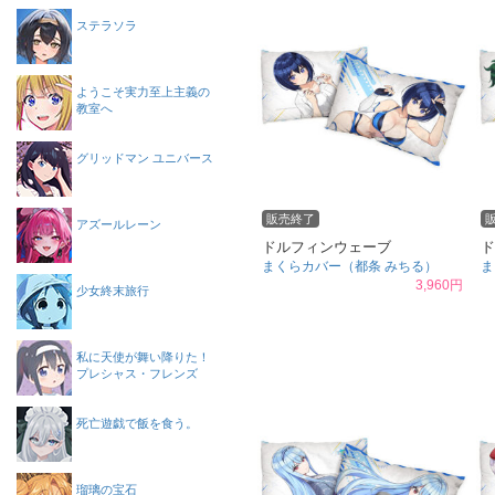
ステラソラ
ようこそ実力至上主義の
教室へ
グリッドマン ユニバース
販売終了
アズールレーン
ドルフィンウェーブ
ド
まくらカバー（都条 みちる）
ま
3,960円
少女終末旅行
私に天使が舞い降りた！
プレシャス・フレンズ
死亡遊戯で飯を食う。
瑠璃の宝石