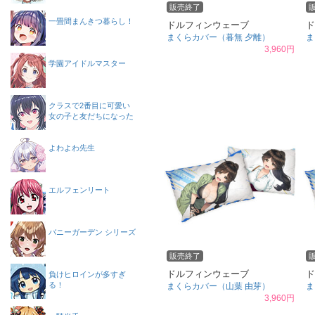
販売終了
一畳間まんきつ暮らし！
ドルフィンウェーブ
ド
まくらカバー（暮無 夕離）
ま
3,960円
学園アイドルマスター
クラスで2番目に可愛い
女の子と友だちになった
よわよわ先生
エルフェンリート
バニーガーデン シリーズ
販売終了
ドルフィンウェーブ
ド
負けヒロインが多すぎ
る！
まくらカバー（山葉 由芽）
ま
3,960円