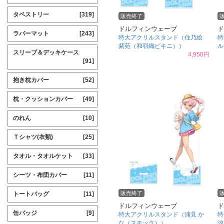
タペストリー
[319]
販売終了
ドルフィンウェーブ
ド
ラバーマット
[243]
特大アクリルスタンド（住乃絵
特
紫苑（和羽織ビキニ））
ル
スリーブ＆デッキケース
4,950円
[91]
抱き枕カバー
[52]
枕・クッションカバー
[49]
のれん
[10]
Ｔシャツ(衣類)
[25]
タオル・タオルケット
[33]
シーツ・布団カバー
[11]
販売終了
トートバッグ
[11]
ドルフィンウェーブ
ド
缶バッジ
[9]
特大アクリルスタンド（浦見 か
特
な（スモック））
汐