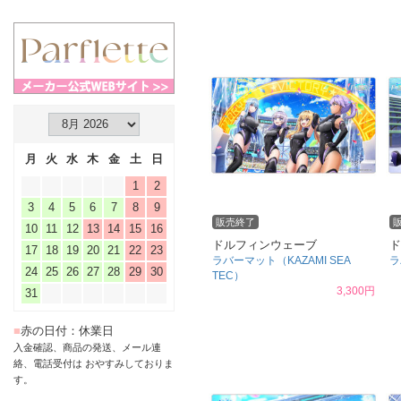
月
火
水
木
金
土
日
1
2
3
4
5
6
7
8
9
販売終了
10
11
12
13
14
15
16
ドルフィンウェーブ
ド
17
18
19
20
21
22
23
ラバーマット（KAZAMI SEA
ラ
24
25
26
27
28
29
30
TEC）
3,300円
31
■
赤の日付：休業日
入金確認、商品の発送、メール連
絡、電話受付は おやすみしておりま
す。