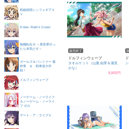
戦姫絶唱シンフォギアＸ
Ｖ
9-nine- Ruler’s Crown
無職転生Ⅲ ～異世界行っ
たら本気だす～
販売終了
ドルフィンウェーブ
ド
ガールズ＆パンツァー 最
タオルケット（山葉 由芽＆浦見
シ
終章 ＆ 戦車道大作
かな）
戦！
8,800円
ドルフィンウェーブ
ノーゲーム・ノーライフ
＆ノーゲーム・ノーライ
フ ゼロ
デート・ア・ライブⅤ