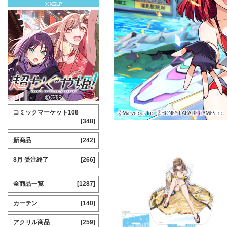
コミックマーケット108
[348]
新商品
[242]
8月 受注終了
[266]
全商品一覧
[1287]
カーテン
[140]
アクリル商品
[259]