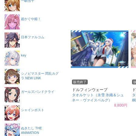
一騎当千
超かぐや姫！
日本ファルコム
key
シノビマスター 閃乱カグ
ラ NEW LINK
販売終了
ドルフィンウェーブ
ド
ガールズバンドクライ
タオルケット（永雪 氷織＆シュ
タ
ネー・ヴァイスベルグ）
桐
8,800円
シャインポスト
ぬきたし THE
ANIMATION