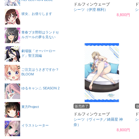
ドルフィンウェーブ
ド
シーツ（伊澄 桐利）
シ
彼女、お借りします
8,800円
青春ブタ野郎はランドセ
ルガールの夢を見ない
劇場版「オーバーロー
ド」聖王国編
ご注文はうさぎですか？
BLOOM
ゆるキャン△ SEASON 2
販売終了
東方Project
ドルフィンウェーブ
ド
シーツ（ヴィーナ／綺羅星 神
シ
奈）
イラストレーター
8,800円