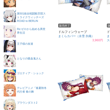
第501統合戦闘航空団ス
トライクウィッチーズ
ROAD to BERLIN
販売終了
Re:ゼロから始める異世
ドルフィンウェーブ
ド
界生活
まくらカバー（永雪 氷織）
ま
3,960円
ス
王子様の友達
となりの吸血鬼さん
ゴエティア・ショック
テレビアニメ『春夏秋冬
代行者 春の舞
ブラウンダスト2