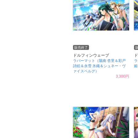
販売終了
ドルフィンウェーブ
ド
ラバーマット（陽南 杏里＆彩戸
ラ
詩絵＆永雪 氷織＆シュネー・ヴ
姫
ァイスベルグ）
3,300円