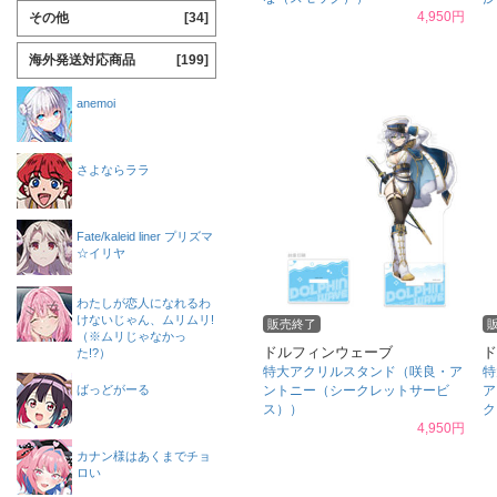
4,950円
その他
[34]
海外発送対応商品
[199]
anemoi
さよならララ
Fate/kaleid liner プリズマ
☆イリヤ
わたしが恋人になれるわ
けないじゃん、ムリムリ!
販売終了
（※ムリじゃなかっ
ドルフィンウェーブ
ド
た!?）
特大アクリルスタンド（咲良・ア
特
ばっどがーる
ントニー（シークレットサービ
ア
ス））
ク
4,950円
カナン様はあくまでチョ
ロい