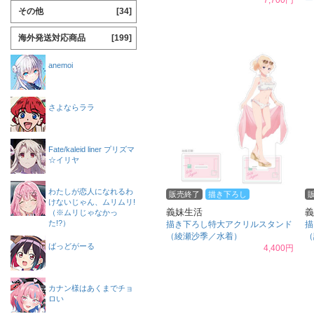
7,700円
ー
その他
[34]
海外発送対応商品
[199]
anemoi
さよならララ
Fate/kaleid liner プリズマ
☆イリヤ
わたしが恋人になれるわ
販売終了
描き下ろし
けないじゃん、ムリムリ!
義妹生活
義
（※ムリじゃなかっ
た!?）
描き下ろし特大アクリルスタンド
描
（綾瀬沙季／水着）
（
ばっどがーる
4,400円
カナン様はあくまでチョ
ロい