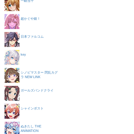
一騎当千
超かぐや姫！
日本ファルコム
key
シノビマスター 閃乱カグ
ラ NEW LINK
ガールズバンドクライ
シャインポスト
ぬきたし THE
ANIMATION