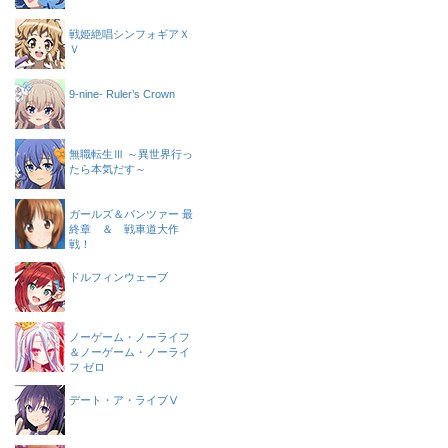
戦姫絶唱シンフォギアＸ
Ｖ
9-nine- Ruler’s Crown
無職転生Ⅲ ～異世界行っ
たら本気だす～
ガールズ＆パンツァー 最
終章 ＆ 戦車道大作
戦！
ドルフィンウェーブ
ノーゲーム・ノーライフ
＆ノーゲーム・ノーライ
フ ゼロ
デート・ア・ライブⅤ