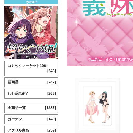
コミックマーケット108
[348]
新商品
[242]
8月 受注終了
[266]
全商品一覧
[1287]
カーテン
[140]
アクリル商品
[259]