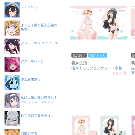
ステラソラ
ようこそ実力至上主義の
教室へ
グリッドマン ユニバース
販売終了
描き下ろし
アズールレーン
義妹生活
義
描き下ろしブランケット（水着）
描
6,930円
季
少女終末旅行
私に天使が舞い降りた！
プレシャス・フレンズ
死亡遊戯で飯を食う。
瑠璃の宝石