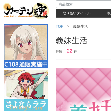
取り扱いタイトル
取
TOP
> 義妹生活
義妹生活
22
件数
件