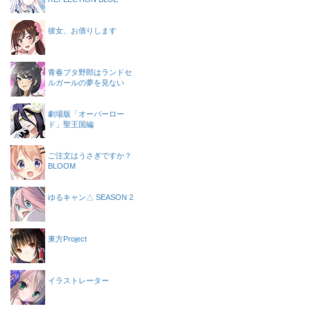
彼女、お借りします
青春ブタ野郎はランドセ
ルガールの夢を見ない
劇場版「オーバーロー
ド」聖王国編
ご注文はうさぎですか？
BLOOM
ゆるキャン△ SEASON 2
東方Project
イラストレーター