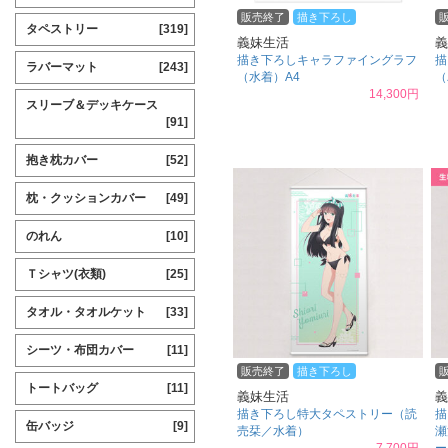
販売終了
描き下ろし
タペストリー
[319]
義妹生活
義
描き下ろしキャラファイングラフ
描
ラバーマット
[243]
（水着）A4
（
14,300円
スリーブ＆デッキケース
[91]
抱き枕カバー
[52]
枕・クッションカバー
[49]
のれん
[10]
Ｔシャツ(衣類)
[25]
タオル・タオルケット
[33]
シーツ・布団カバー
[11]
販売終了
描き下ろし
トートバッグ
[11]
義妹生活
義
描き下ろし特大タペストリー（読
描
缶バッジ
[9]
売栞／水着）
瀬