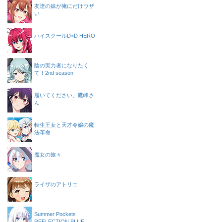
友達の妹が俺にだけウザ
い
ハイスクールD×D HERO
陰の実力者になりたく
て！2nd season
履いてください、鷹峰さ
ん
転生王女と天才令嬢の魔
法革命
魔女の旅々
ライザのアトリエ
Summer Pockets
REFLECTION BLUE