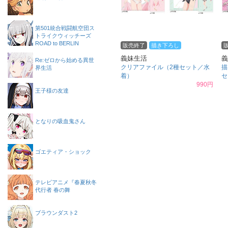
第501統合戦闘航空団ス
トライクウィッチーズ
ROAD to BERLIN
販売終了
描き下ろし
義妹生活
義
Re:ゼロから始める異世
クリアファイル（2種セット／水
描
界生活
着）
セ
990円
王子様の友達
となりの吸血鬼さん
ゴエティア・ショック
テレビアニメ『春夏秋冬
代行者 春の舞
ブラウンダスト2