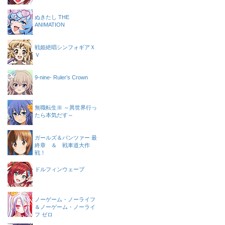
ぬきたし THE
ANIMATION
戦姫絶唱シンフォギアＸ
Ｖ
9-nine- Ruler’s Crown
無職転生Ⅲ ～異世界行っ
たら本気だす～
ガールズ＆パンツァー 最
終章 ＆ 戦車道大作
戦！
ドルフィンウェーブ
ノーゲーム・ノーライフ
＆ノーゲーム・ノーライ
フ ゼロ