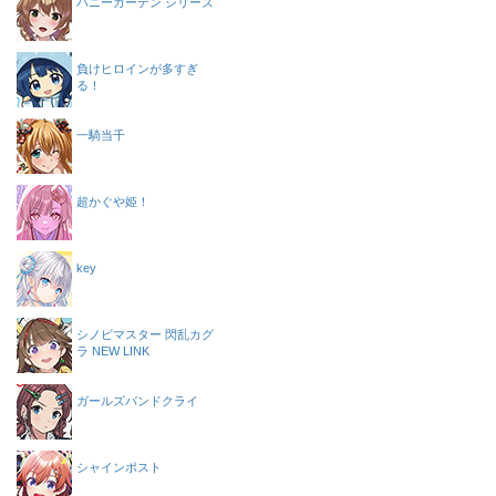
バニーガーデン シリーズ
負けヒロインが多すぎ
る！
一騎当千
超かぐや姫！
key
シノビマスター 閃乱カグ
ラ NEW LINK
ガールズバンドクライ
シャインポスト