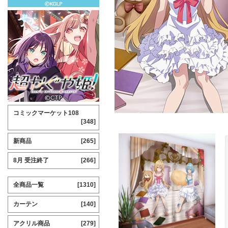
コミックマーケット108
[348]
新商品
[265]
8月 受注終了
[266]
全商品一覧
[1310]
カーテン
[140]
アクリル商品
[279]