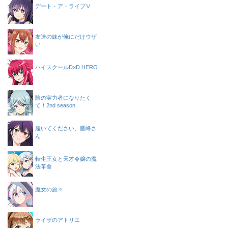
デート・ア・ライブⅤ
友達の妹が俺にだけウザ
い
ハイスクールD×D HERO
陰の実力者になりたく
て！2nd season
履いてください、鷹峰さ
ん
転生王女と天才令嬢の魔
法革命
魔女の旅々
ライザのアトリエ