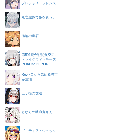
プレシャス・フレンズ
死亡遊戯で飯を食う。
瑠璃の宝石
第501統合戦闘航空団ス
トライクウィッチーズ
ROAD to BERLIN
Re:ゼロから始める異世
界生活
王子様の友達
となりの吸血鬼さん
ゴエティア・ショック