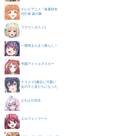
テレビアニメ『春夏秋冬
代行者 春の舞
ブラウンダスト2
一畳間まんきつ暮らし！
学園アイドルマスター
クラスで2番目に可愛い
女の子と友だちになった
よわよわ先生
エルフェンリート