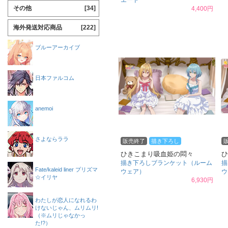
エード
その他
[34]
4,400円
海外発送対応商品
[222]
ブルーアーカイブ
日本ファルコム
anemoi
さよならララ
販売終了
描き下ろし
ひきこまり吸血姫の悶々
ひ
描き下ろしブランケット（ルーム
描
Fate/kaleid liner プリズマ
ウェア）
ウ
☆イリヤ
6,930円
わたしが恋人になれるわ
けないじゃん、ムリムリ!
（※ムリじゃなかっ
た!?）