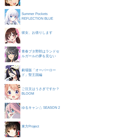
Summer Pockets
REFLECTION BLUE
彼女、お借りします
青春ブタ野郎はランドセ
ルガールの夢を見ない
劇場版「オーバーロー
ド」聖王国編
ご注文はうさぎですか？
BLOOM
ゆるキャン△ SEASON 2
東方Project