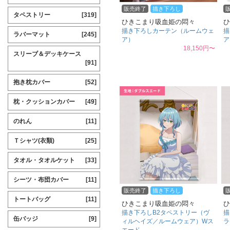
販売終了
描き下ろし
タペストリー
[319]
ひきこまり吸血姫の悶々
ひ
描き下ろしカーテン（ルームウェ
描
ラバーマット
[245]
ア）
ア
18,150円〜
スリーブ＆デッキケース
[91]
抱き枕カバー
[52]
枕・クッションカバー
[49]
のれん
[11]
Ｔシャツ(衣類)
[25]
タオル・タオルケット
[33]
シーツ・布団カバー
[11]
販売終了
描き下ろし
トートバッグ
[11]
ひきこまり吸血姫の悶々
ひ
描き下ろしB2タペストリー（ヴ
描
缶バッジ
[9]
ィルヘイズ／ルームウェア）Wス
ラ