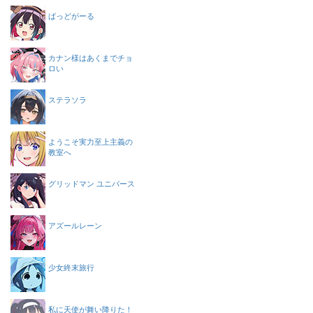
ばっどがーる
カナン様はあくまでチョ
ロい
ステラソラ
ようこそ実力至上主義の
教室へ
グリッドマン ユニバース
アズールレーン
少女終末旅行
私に天使が舞い降りた！