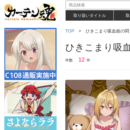
取り扱いタイトル
取
TOP
> ひきこまり吸血姫の悶
ひきこまり吸
12
件数
件