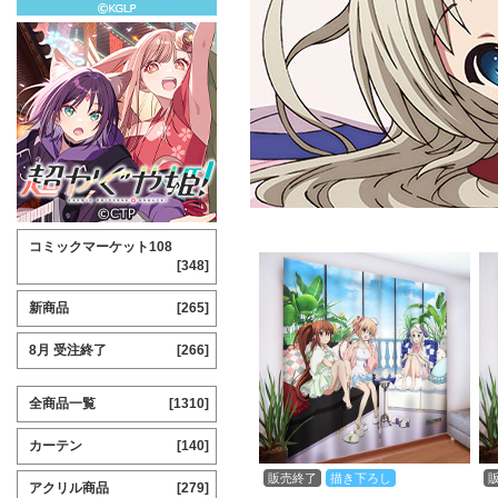
コミックマーケット108
[348]
新商品
[265]
8月 受注終了
[266]
全商品一覧
[1310]
カーテン
[140]
販売終了
描き下ろし
アクリル商品
[279]