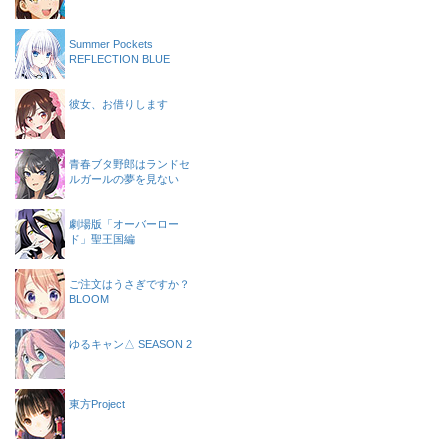
Summer Pockets
REFLECTION BLUE
彼女、お借りします
青春ブタ野郎はランドセ
ルガールの夢を見ない
劇場版「オーバーロー
ド」聖王国編
ご注文はうさぎですか？
BLOOM
ゆるキャン△ SEASON 2
東方Project