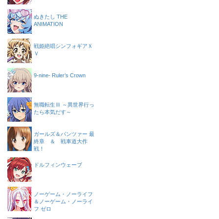
ぬきたし THE
ANIMATION
戦姫絶唱シンフォギアＸ
Ｖ
9-nine- Ruler’s Crown
無職転生Ⅲ ～異世界行っ
たら本気だす～
ガールズ＆パンツァー 最
終章 ＆ 戦車道大作
戦！
ドルフィンウェーブ
ノーゲーム・ノーライフ
＆ノーゲーム・ノーライ
フ ゼロ