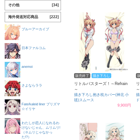
その他
[34]
海外発送対応商品
[222]
ブルーアーカイブ
日本ファルコム
anemoi
販売終了
描き下ろし
リトルバスターズ！～Refrain
リ
さよならララ
～
～
描き下ろし抱き枕カバー(神北 小
描
毬)スムース
ド
Fate/kaleid liner プリズマ
9,900円
☆イリヤ
わたしが恋人になれるわ
けないじゃん、ムリムリ!
（※ムリじゃなかっ
た!?）