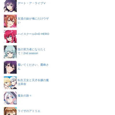
デート・ア・ライブⅤ
友達の妹が俺にだけウザ
い
ハイスクールD×D HERO
陰の実力者になりたく
て！2nd season
履いてください、鷹峰さ
ん
転生王女と天才令嬢の魔
法革命
魔女の旅々
ライザのアトリエ