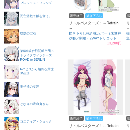
プレシャス・フレンズ
販売終了
描き下ろし
死亡遊戯で飯を食う。
リトルバスターズ！～Refrain
リ
～
～
描き下ろし抱き枕カバー（朱鷺戸
描
瑠璃の宝石
沙耶／制服）2WAYトリコット
魚
13,200円
第501統合戦闘航空団ス
トライクウィッチーズ
ROAD to BERLIN
Re:ゼロから始める異世
界生活
王子様の友達
となりの吸血鬼さん
販売終了
描き下ろし
ゴエティア・ショック
リトルバスターズ！～Refrain
リ