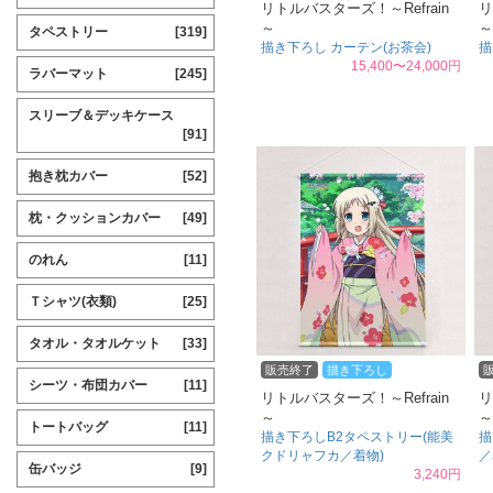
リトルバスターズ！～Refrain
リ
～
～
タペストリー
[319]
描き下ろし カーテン(お茶会)
描
15,400〜24,000円
ラバーマット
[245]
スリーブ＆デッキケース
[91]
抱き枕カバー
[52]
枕・クッションカバー
[49]
のれん
[11]
Ｔシャツ(衣類)
[25]
タオル・タオルケット
[33]
販売終了
描き下ろし
シーツ・布団カバー
[11]
リトルバスターズ！～Refrain
リ
～
～
トートバッグ
[11]
描き下ろしB2タペストリー(能美
描
クドリャフカ／着物)
／
缶バッジ
[9]
3,240円