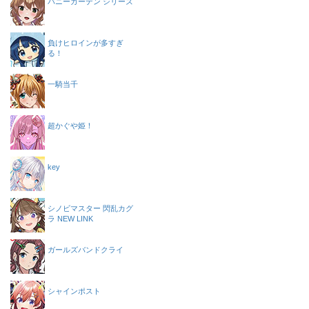
バニーガーデン シリーズ
負けヒロインが多すぎ
る！
一騎当千
超かぐや姫！
key
シノビマスター 閃乱カグ
ラ NEW LINK
ガールズバンドクライ
シャインポスト