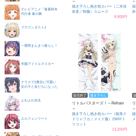
～
～
描き下ろし抱き枕カバー（二木佳
描
テレビアニメ『春夏秋冬
奈多／制服）スムース
奈
代行者 春の舞
9,900円
ブラウンダスト2
一畳間まんきつ暮らし！
学園アイドルマスター
クラスで2番目に可愛い
女の子と友だちになった
販売終了
描き下ろし
よわよわ先生
リトルバスターズ！～Refrain
リ
～
～
描き下ろし抱き枕カバー（能美ク
描
エルフェンリート
ドリャフカ／メイド服）2WAYト
メ
リコット
13,200円