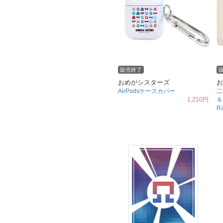
販売終了
おめがシスターズ
お
AirPodsケースカバー
二
1,210円
＆
R