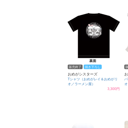
販売終了
描き下ろし
おめがシスターズ
お
Tシャツ（おめがレイ＆おめがリ
パ
オ／ラーメン屋）
オ／
3,300円