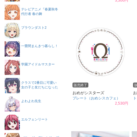
3,300円
テレビアニメ『春夏秋冬
代行者 春の舞
ブラウンダスト2
一畳間まんきつ暮らし！
学園アイドルマスター
クラスで2番目に可愛い
販売終了
女の子と友だちになった
おめがシスターズ
お
プレート（おめシスカフェ）
ト
よわよわ先生
2,530円
エルフェンリート