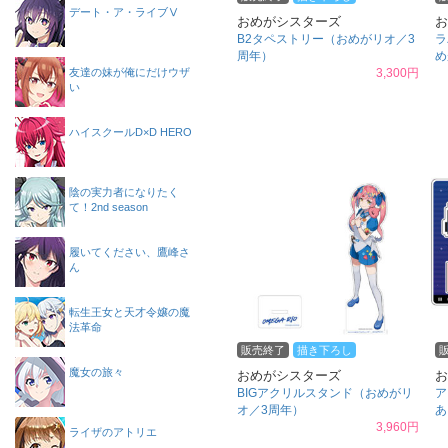
デート・ア・ライブⅤ
おめがシスターズ
お
B2タペストリー（おめがリオ／3
ラ
周年）
め
友達の妹が俺にだけウザ
3,300円
い
ハイスクールD×D HERO
陰の実力者になりたく
て！2nd season
履いてください、鷹峰さ
ん
転生王女と天才令嬢の魔
法革命
販売終了
描き下ろし
魔女の旅々
おめがシスターズ
お
BIGアクリルスタンド（おめがリ
ア
オ／3周年）
あ
3,960円
ライザのアトリエ