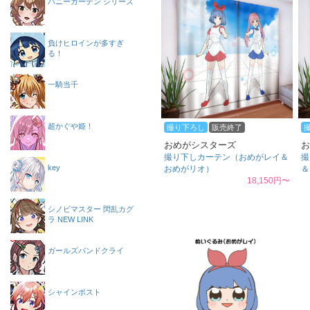
バニーガーデン シリーズ
負けヒロインが多すぎ
る！
一騎当千
超かぐや姫！
撮り下ろし
販売終了
おめがシスターズ
お
撮り下しカーテン（おめがレイ＆
撮
key
おめがリオ）
＆
18,150円〜
シノビマスター 閃乱カグ
ラ NEW LINK
ガールズバンドクライ
シャインポスト