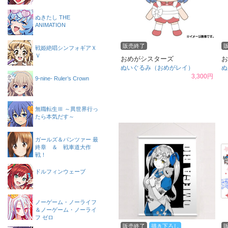
ぬきたし THE
ANIMATION
販売終了
戦姫絶唱シンフォギアＸ
Ｖ
おめがシスターズ
お
ぬいぐるみ（おめがレイ）
ぬ
3,300円
9-nine- Ruler’s Crown
無職転生Ⅲ ～異世界行っ
たら本気だす～
ガールズ＆パンツァー 最
終章 ＆ 戦車道大作
戦！
ドルフィンウェーブ
ノーゲーム・ノーライフ
＆ノーゲーム・ノーライ
フ ゼロ
販売終了
描き下ろし