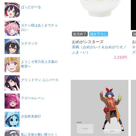
ばっどがーる
カナン様はあくまでチョ
ロい
販売終了
描き下ろし
おめがシスターズ
お
ステラソラ
茶碗（おめがレイ＆おめがリオ／
ネ
ふま～い）
ズ
2,310円
ようこそ実力至上主義の
教室へ
グリッドマン ユニバース
アズールレーン
少女終末旅行
私に天使が舞い降りた！