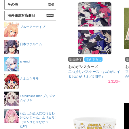
その他
[34]
海外発送対応商品
[222]
ブルーアーカイブ
日本ファルコム
販売終了
描き下ろし
anemoi
おめがシスターズ
お
二つ折りパスケース（おめがレイ
フ
＆おめがリオ／5周年）
が
さよならララ
2,310円
Fate/kaleid liner プリズマ
☆イリヤ
わたしが恋人になれるわ
けないじゃん、ムリムリ!
（※ムリじゃなかっ
た!?）