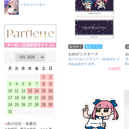
イラストレーター
販売終了
描き下ろし
おめがシスターズ
お
モバイルバッテリー（おめがレイ
モ
A＆おめがリオA）
B
月
火
水
木
金
土
日
4,400円
1
2
3
4
5
6
7
8
9
10
11
12
13
14
15
16
17
18
19
20
21
22
23
24
25
26
27
28
29
30
31
■
赤の日付：休業日