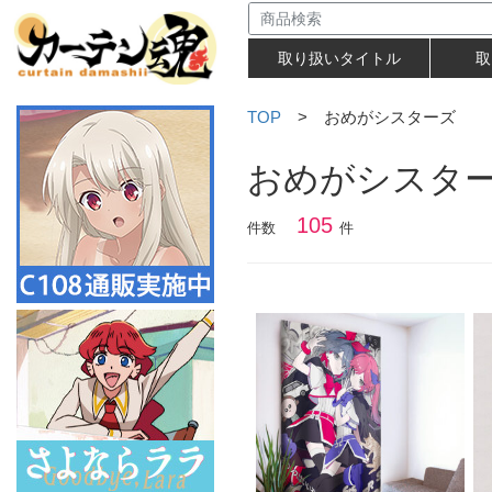
取り扱いタイトル
取
TOP
> おめがシスターズ
おめがシスタ
105
件数
件