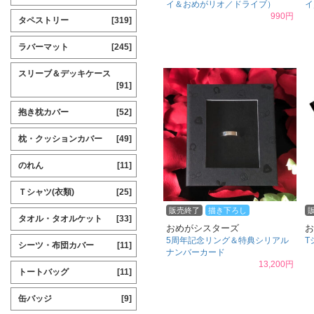
イ＆おめがリオ／ドライブ）
イ
990円
タペストリー
[319]
ラバーマット
[245]
スリーブ＆デッキケース
[91]
抱き枕カバー
[52]
枕・クッションカバー
[49]
のれん
[11]
Ｔシャツ(衣類)
[25]
販売終了
描き下ろし
タオル・タオルケット
[33]
おめがシスターズ
お
5周年記念リング＆特典シリアル
T
シーツ・布団カバー
[11]
ナンバーカード
13,200円
トートバッグ
[11]
缶バッジ
[9]