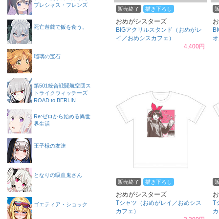
プレシャス・フレンズ
販売終了
描き下ろし
おめがシスターズ
お
死亡遊戯で飯を食う。
BIGアクリルスタンド（おめがレ
B
イ／おめシスカフェ）
オ
4,400円
瑠璃の宝石
第501統合戦闘航空団ス
トライクウィッチーズ
ROAD to BERLIN
Re:ゼロから始める異世
界生活
王子様の友達
となりの吸血鬼さん
販売終了
描き下ろし
おめがシスターズ
お
Tシャツ（おめがレイ／おめシス
T
ゴエティア・ショック
カフェ）
カ