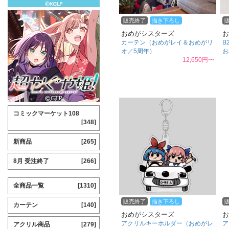
販売終了
描き下ろし
おめがシスターズ
お
カーテン（おめがレイ＆おめがリ
B
オ／5周年）
お
12,650円〜
コミックマーケット108
[348]
新商品
[265]
8月 受注終了
[266]
全商品一覧
[1310]
販売終了
描き下ろし
カーテン
[140]
おめがシスターズ
お
アクリルキーホルダー（おめがレ
ア
アクリル商品
[279]