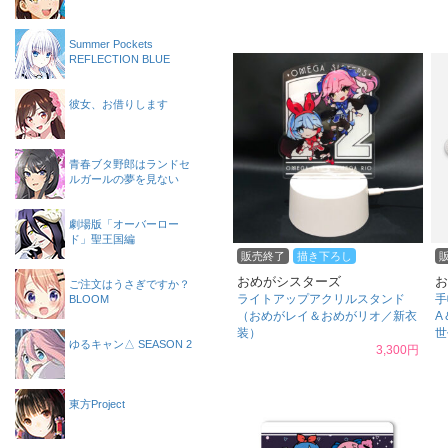
Summer Pockets
REFLECTION BLUE
彼女、お借りします
青春ブタ野郎はランドセ
ルガールの夢を見ない
劇場版「オーバーロー
ド」聖王国編
販売終了
描き下ろし
おめがシスターズ
お
ご注文はうさぎですか？
ライトアップアクリルスタンド
手
BLOOM
（おめがレイ＆おめがリオ／新衣
A
装）
世
ゆるキャン△ SEASON 2
3,300円
東方Project