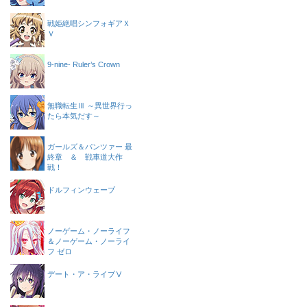
戦姫絶唱シンフォギアＸ
Ｖ
9-nine- Ruler’s Crown
無職転生Ⅲ ～異世界行っ
たら本気だす～
ガールズ＆パンツァー 最
終章 ＆ 戦車道大作
戦！
ドルフィンウェーブ
ノーゲーム・ノーライフ
＆ノーゲーム・ノーライ
フ ゼロ
デート・ア・ライブⅤ