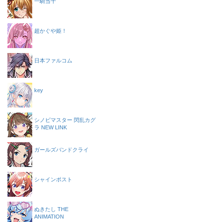
一騎当千
超かぐや姫！
日本ファルコム
key
シノビマスター 閃乱カグ
ラ NEW LINK
ガールズバンドクライ
シャインポスト
ぬきたし THE
ANIMATION