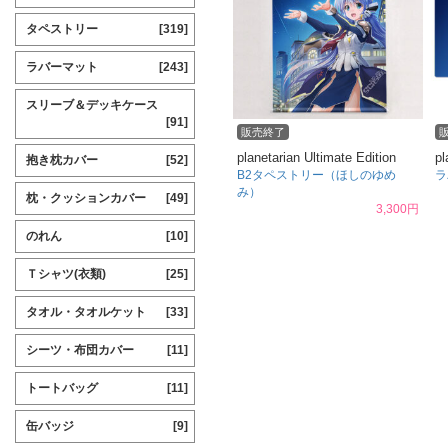
タペストリー
[319]
ラバーマット
[243]
スリーブ＆デッキケース
[91]
販売終了
planetarian Ultimate Edition
pl
抱き枕カバー
[52]
B2タペストリー（ほしのゆめ
ラ
み）
枕・クッションカバー
[49]
3,300円
のれん
[10]
Ｔシャツ(衣類)
[25]
タオル・タオルケット
[33]
シーツ・布団カバー
[11]
トートバッグ
[11]
缶バッジ
[9]