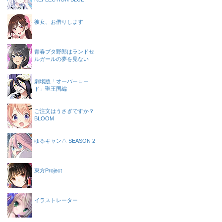
彼女、お借りします
青春ブタ野郎はランドセ
ルガールの夢を見ない
劇場版「オーバーロー
ド」聖王国編
ご注文はうさぎですか？
BLOOM
ゆるキャン△ SEASON 2
東方Project
イラストレーター