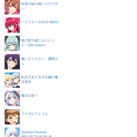
友達の妹が俺にだけウザ
い
ハイスクールD×D HERO
陰の実力者になりたく
て！2nd season
履いてください、鷹峰さ
ん
転生王女と天才令嬢の魔
法革命
魔女の旅々
ライザのアトリエ
Summer Pockets
REFLECTION BLUE