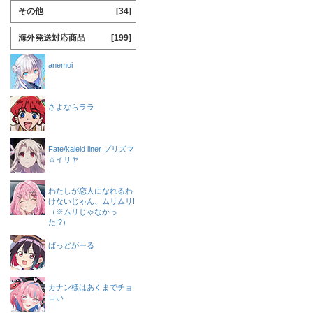
その他
[34]
海外発送対応商品
[199]
anemoi
さよならララ
Fate/kaleid liner プリズマ
☆イリヤ
わたしが恋人になれるわ
けないじゃん、ムリムリ!
（※ムリじゃなかっ
た!?）
ばっどがーる
カナン様はあくまでチョ
ロい