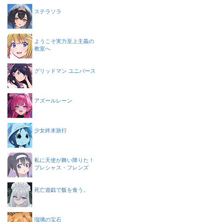
ステラソラ
ようこそ実力至上主義の
教室へ
グリッドマン ユニバース
アズールレーン
少女終末旅行
私に天使が舞い降りた！
プレシャス・フレンズ
死亡遊戯で飯を食う。
瑠璃の宝石