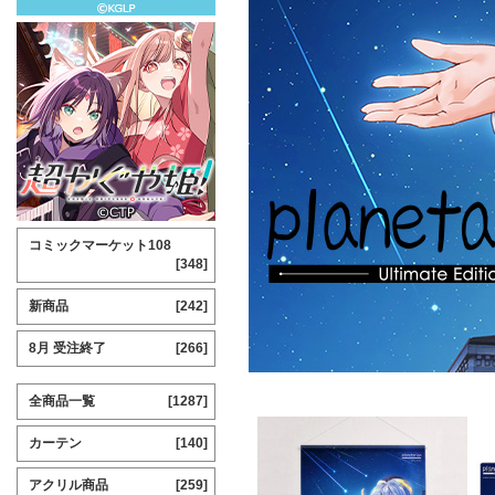
コミックマーケット108
[348]
新商品
[242]
8月 受注終了
[266]
全商品一覧
[1287]
カーテン
[140]
アクリル商品
[259]