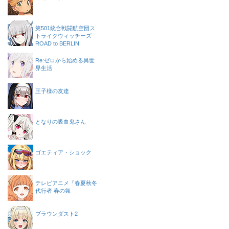
第501統合戦闘航空団ス
トライクウィッチーズ
ROAD to BERLIN
Re:ゼロから始める異世
界生活
王子様の友達
となりの吸血鬼さん
ゴエティア・ショック
テレビアニメ『春夏秋冬
代行者 春の舞
ブラウンダスト2