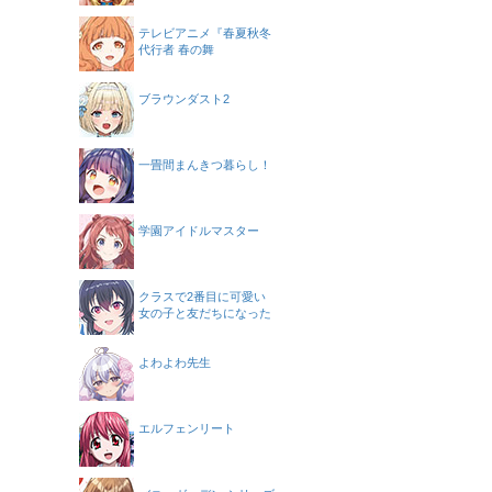
テレビアニメ『春夏秋冬
代行者 春の舞
ブラウンダスト2
一畳間まんきつ暮らし！
学園アイドルマスター
クラスで2番目に可愛い
女の子と友だちになった
よわよわ先生
エルフェンリート