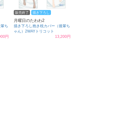
販売終了
描き下ろし
月曜日のたわわ2
後輩ち
描き下ろし抱き枕カバー（後輩ち
ゃん）2WAYトリコット
900円
13,200円