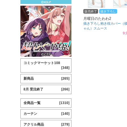
販売終了
描き下ろし
月曜日のたわわ2
描き下ろし抱き枕カバー（
ゃん）スムース
9,
コミックマーケット108
[348]
新商品
[265]
8月 受注終了
[266]
全商品一覧
[1310]
カーテン
[140]
アクリル商品
[279]