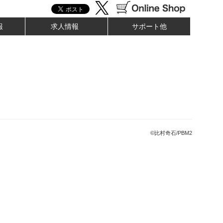
報
求人情報
サポート他
©比村奇石/PBM2