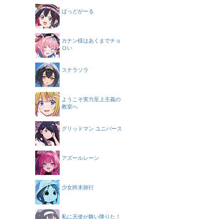
ばっどがーる
カナン様はあくまでチョ
ロい
ステラソラ
ようこそ実力至上主義の
教室へ
グリッドマン ユニバース
アズールレーン
少女終末旅行
私に天使が舞い降りた！