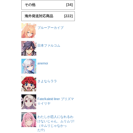
その他
[34]
海外発送対応商品
[222]
ブルーアーカイブ
日本ファルコム
anemoi
さよならララ
Fate/kaleid liner プリズマ
☆イリヤ
わたしが恋人になれるわ
けないじゃん、ムリムリ!
（※ムリじゃなかっ
た!?）