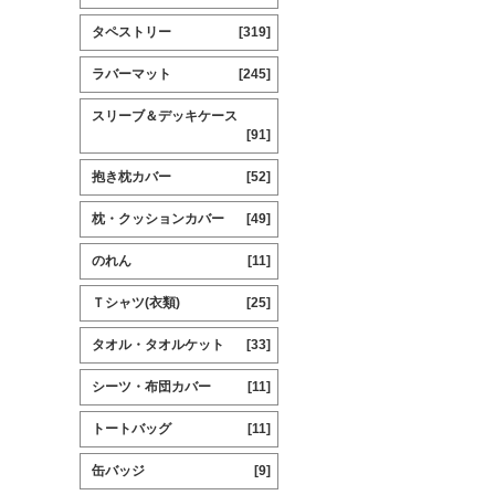
タペストリー
[319]
ラバーマット
[245]
スリーブ＆デッキケース
[91]
抱き枕カバー
[52]
枕・クッションカバー
[49]
のれん
[11]
Ｔシャツ(衣類)
[25]
タオル・タオルケット
[33]
シーツ・布団カバー
[11]
トートバッグ
[11]
缶バッジ
[9]