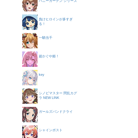
バニーガーデン シリーズ
負けヒロインが多すぎ
る！
一騎当千
超かぐや姫！
key
シノビマスター 閃乱カグ
ラ NEW LINK
ガールズバンドクライ
シャインポスト