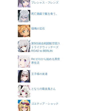
プレシャス・フレンズ
死亡遊戯で飯を食う。
瑠璃の宝石
第501統合戦闘航空団ス
トライクウィッチーズ
ROAD to BERLIN
Re:ゼロから始める異世
界生活
王子様の友達
となりの吸血鬼さん
ゴエティア・ショック