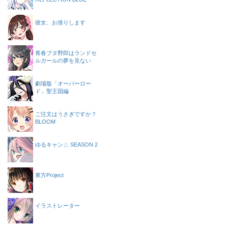
彼女、お借りします
青春ブタ野郎はランドセ
ルガールの夢を見ない
劇場版「オーバーロー
ド」聖王国編
ご注文はうさぎですか？
BLOOM
ゆるキャン△ SEASON 2
東方Project
イラストレーター