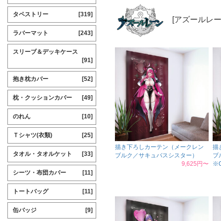
タペストリー
[319]
[アズールレー
ラバーマット
[243]
スリーブ＆デッキケース
[91]
抱き枕カバー
[52]
枕・クッションカバー
[49]
のれん
[10]
Ｔシャツ(衣類)
[25]
描き下ろしカーテン（メークレン
描
タオル・タオルケット
[33]
ブルク／サキュバスシスター）
ブ
9,625円〜
※C
シーツ・布団カバー
[11]
トートバッグ
[11]
缶バッジ
[9]