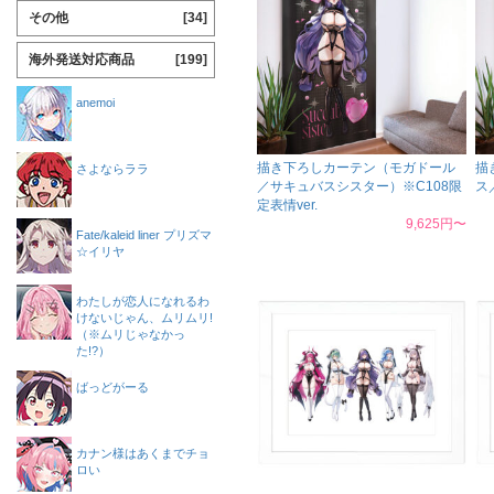
その他
[34]
海外発送対応商品
[199]
anemoi
描き下ろしカーテン（モガドール
描
さよならララ
／サキュバスシスター）※C108限
ス
定表情ver.
9,625円〜
Fate/kaleid liner プリズマ
☆イリヤ
わたしが恋人になれるわ
けないじゃん、ムリムリ!
（※ムリじゃなかっ
た!?）
ばっどがーる
カナン様はあくまでチョ
ロい