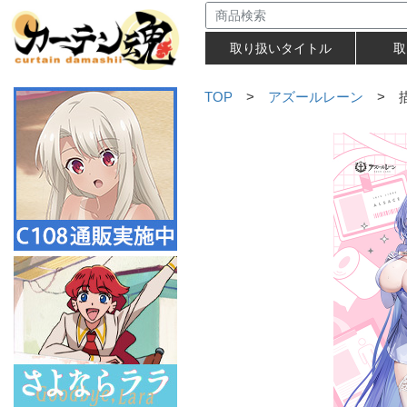
取り扱いタイトル
取
TOP
>
アズールレーン
> 描