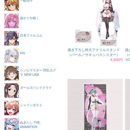
一騎当千
超かぐや姫！
日本ファルコム
描き下ろし特大アクリルスタンド
描
key
（パール／サキュバスシスター）
（
4,400円
※C
シノビマスター 閃乱カグ
ラ NEW LINK
ガールズバンドクライ
シャインポスト
ぬきたし THE
ANIMATION