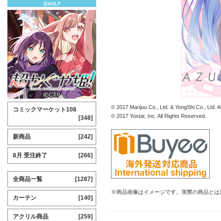
© 2017 Manjuu Co., Ltd. & YongShi Co., Ltd. A
コミックマーケット108
© 2017 Yostar, Inc. All Rights Reserved.
[348]
新商品
[242]
8月 受注終了
[266]
全商品一覧
[1287]
※商品画像はイメージです。実際の商品とは
カーテン
[140]
アクリル商品
[259]