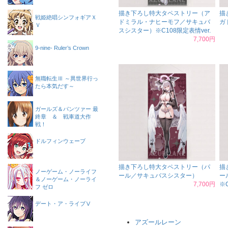
描き下ろし特大タペストリー（ア
描
戦姫絶唱シンフォギアＸ
ドミラル・ナヒーモフ／サキュバ
ガ
Ｖ
スシスター）※C108限定表情ver.
7,700円
9-nine- Ruler’s Crown
無職転生Ⅲ ～異世界行っ
たら本気だす～
ガールズ＆パンツァー 最
終章 ＆ 戦車道大作
戦！
ドルフィンウェーブ
描き下ろし特大タペストリー（パ
描
ノーゲーム・ノーライフ
ール／サキュバスシスター）
ー
＆ノーゲーム・ノーライ
7,700円
※C
フ ゼロ
デート・ア・ライブⅤ
アズールレーン