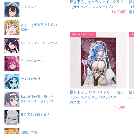
描き下ろしキャラファイングラフ
描
（サキュバスシスター）A4
（
ステラソラ
14,300円
限定
ようこそ実力至上主義の
教室へ
グリッドマン ユニバース
アズールレーン
少女終末旅行
描き下ろしB2タペストリー（セン
描
私に天使が舞い降りた！
トルイス／サキュバスシスター）
ル
プレシャス・フレンズ
Wスエード
ー
4,400円
死亡遊戯で飯を食う。
瑠璃の宝石