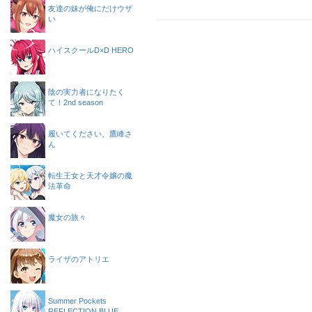
友達の妹が俺にだけウザ
い
ハイスクールD×D HERO
陰の実力者になりたく
て！2nd season
履いてください、鷹峰さ
ん
転生王女と天才令嬢の魔
法革命
魔女の旅々
ライザのアトリエ
Summer Pockets
REFLECTION BLUE