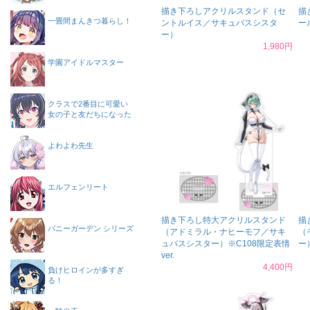
描き下ろしアクリルスタンド（セ
描
一畳間まんきつ暮らし！
ントルイス／サキュバスシスタ
ー
ー）
1,980円
学園アイドルマスター
クラスで2番目に可愛い
女の子と友だちになった
よわよわ先生
エルフェンリート
描き下ろし特大アクリルスタンド
描
バニーガーデン シリーズ
（アドミラル・ナヒーモフ／サキ
（
ュバスシスター）※C108限定表情
ー
ver.
4,400円
負けヒロインが多すぎ
る！