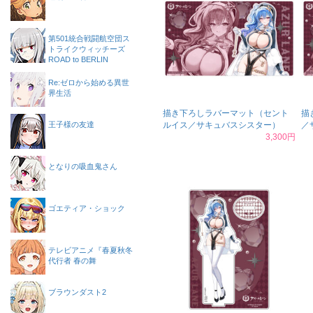
第501統合戦闘航空団ス
トライクウィッチーズ
ROAD to BERLIN
Re:ゼロから始める異世
界生活
描き下ろしラバーマット（セント
描
王子様の友達
ルイス／サキュバスシスター）
／
3,300円
となりの吸血鬼さん
ゴエティア・ショック
テレビアニメ『春夏秋冬
代行者 春の舞
ブラウンダスト2