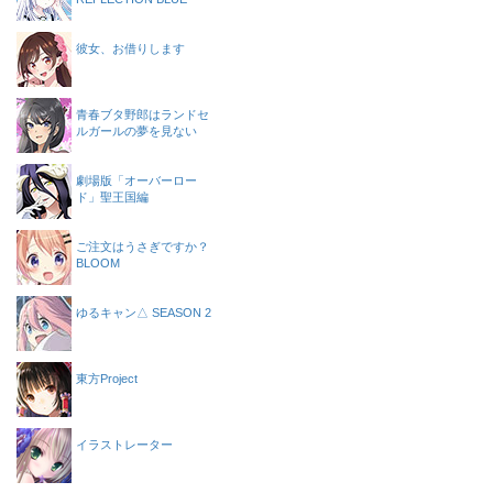
彼女、お借りします
青春ブタ野郎はランドセ
ルガールの夢を見ない
劇場版「オーバーロー
ド」聖王国編
ご注文はうさぎですか？
BLOOM
ゆるキャン△ SEASON 2
東方Project
イラストレーター