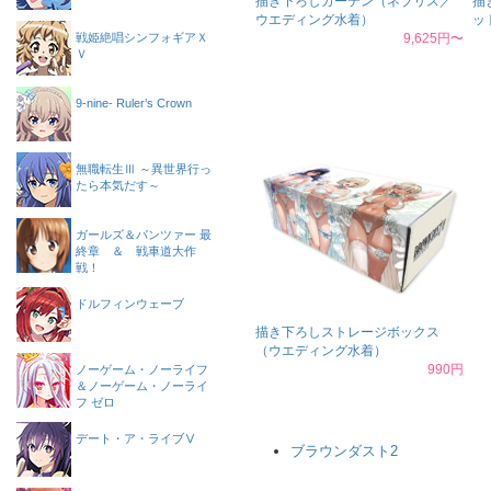
描き下ろしカーテン（ネブリス／
描
ウエディング水着）
ッ
戦姫絶唱シンフォギアＸ
9,625円〜
Ｖ
9-nine- Ruler’s Crown
無職転生Ⅲ ～異世界行っ
たら本気だす～
ガールズ＆パンツァー 最
終章 ＆ 戦車道大作
戦！
ドルフィンウェーブ
描き下ろしストレージボックス
（ウエディング水着）
990円
ノーゲーム・ノーライフ
＆ノーゲーム・ノーライ
フ ゼロ
デート・ア・ライブⅤ
ブラウンダスト2