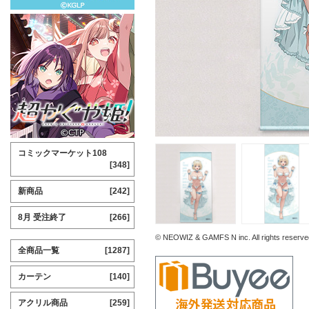
コミックマーケット108
[348]
新商品
[242]
8月 受注終了
[266]
© NEOWIZ & GAMFS N inc. All rights reserve
全商品一覧
[1287]
カーテン
[140]
アクリル商品
[259]