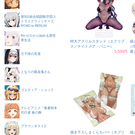
第501統合戦闘航空団ス
トライクウィッチーズ
ROAD to BERLIN
Re:ゼロから始める異世
界生活
特大アクリルスタンド（エクリプ
描
ス／ナイトメア・バニー）
ジ
5,500円
着
王子様の友達
となりの吸血鬼さん
ゴエティア・ショック
テレビアニメ『春夏秋冬
代行者 春の舞
ブラウンダスト2
描き下ろしまくらカバー（ネブリ
描