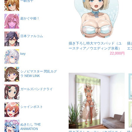
一騎当千
超かぐや姫！
日本ファルコム
描き下ろし特大マウスパッド（ユ
描
ースティア／ウエディング水着）
エ
22,000円
key
シノビマスター 閃乱カグ
ラ NEW LINK
ガールズバンドクライ
シャインポスト
ぬきたし THE
ANIMATION