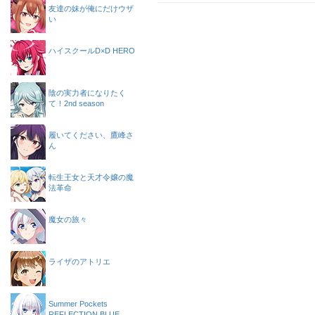
友達の妹が俺にだけウザ
い
ハイスクールD×D HERO
陰の実力者になりたく
て！2nd season
履いてください、鷹峰さ
ん
転生王女と天才令嬢の魔
法革命
魔女の旅々
ライザのアトリエ
Summer Pockets
REFLECTION BLUE