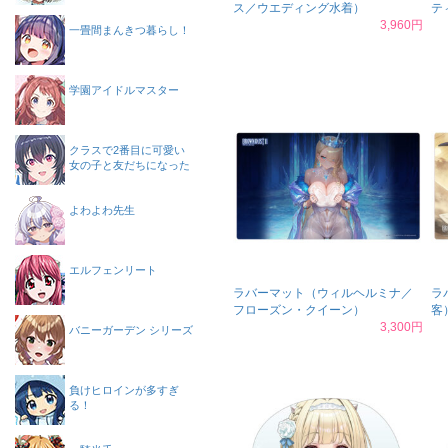
ス／ウエディング水着）
テ
3,960円
一畳間まんきつ暮らし！
学園アイドルマスター
クラスで2番目に可愛い
女の子と友だちになった
よわよわ先生
エルフェンリート
ラバーマット（ウィルヘルミナ／
ラ
フローズン・クイーン）
客
3,300円
バニーガーデン シリーズ
負けヒロインが多すぎ
る！