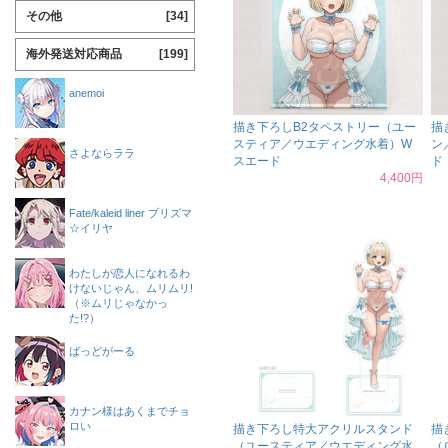
その他
[34]
海外発送対応商品
[199]
anemoi
描き下ろしB2タペストリー（ユー
描
スティア／ウエディング水着）W
ン
さよならララ
スエード
ド
4,400円
Fate/kaleid liner プリズマ
☆イリヤ
わたしが恋人になれるわ
けないじゃん、ムリムリ!
（※ムリじゃなかっ
た!?）
ばっどがーる
カナン様はあくまでチョ
ロい
描き下ろし特大アクリルスタンド
描
（ユースティア／ウエディング水
（