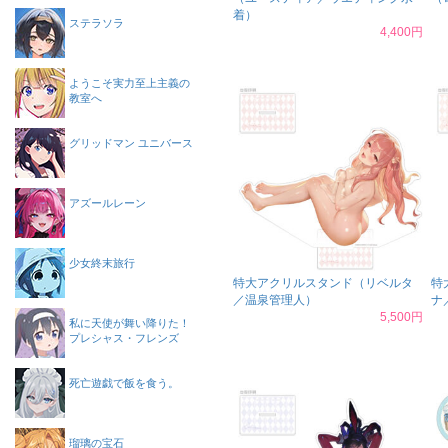
着）
ステラソラ
4,400円
ようこそ実力至上主義の
教室へ
グリッドマン ユニバース
アズールレーン
少女終末旅行
特大アクリルスタンド（リベルタ
特
／温泉管理人）
ナ
5,500円
私に天使が舞い降りた！
プレシャス・フレンズ
死亡遊戯で飯を食う。
瑠璃の宝石