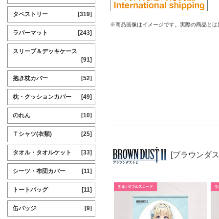
タペストリー
[319]
※商品画像はイメージです。実際の商品とは
ラバーマット
[243]
スリーブ＆デッキケース
[91]
抱き枕カバー
[52]
枕・クッションカバー
[49]
のれん
[10]
Ｔシャツ(衣類)
[25]
タオル・タオルケット
[33]
[ブラウンダス
シーツ・布団カバー
[11]
トートバッグ
[11]
缶バッジ
[9]