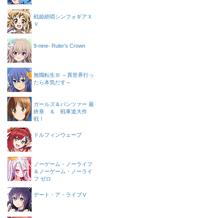
戦姫絶唱シンフォギアＸ
Ｖ
9-nine- Ruler’s Crown
無職転生Ⅲ ～異世界行っ
たら本気だす～
ガールズ＆パンツァー 最
終章 ＆ 戦車道大作
戦！
ドルフィンウェーブ
ノーゲーム・ノーライフ
＆ノーゲーム・ノーライ
フ ゼロ
デート・ア・ライブⅤ