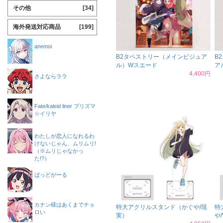
その他
[34]
海外発送対応商品
[199]
anemoi
B2タペストリー（メインビジュア
B
ル）Wスエード
ア
4,400円
さよならララ
Fate/kaleid liner プリズマ
☆イリヤ
わたしが恋人になれるわ
けないじゃん、ムリムリ!
（※ムリじゃなかっ
た!?）
ばっどがーる
カナン様はあくまでチョ
特大アクリルスタンド（かぐや/現
特
ロい
実）
や