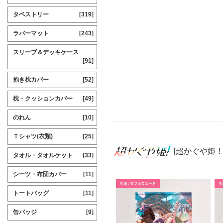
タペストリー
[319]
ラバーマット
[243]
スリーブ＆デッキケース
[91]
抱き枕カバー
[52]
枕・クッションカバー
[49]
のれん
[10]
Ｔシャツ(衣類)
[25]
[超かぐや姫！
タオル・タオルケット
[33]
シーツ・布団カバー
[11]
トートバッグ
[11]
缶バッジ
[9]