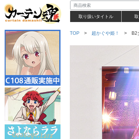
取り扱いタイトル
取
TOP
>
超かぐや姫！
> B2