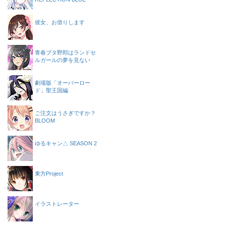
彼女、お借りします
青春ブタ野郎はランドセ
ルガールの夢を見ない
劇場版「オーバーロー
ド」聖王国編
ご注文はうさぎですか？
BLOOM
ゆるキャン△ SEASON 2
東方Project
イラストレーター