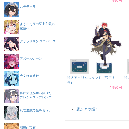
4,950円
ステラソラ
ようこそ実力至上主義の
教室へ
グリッドマン ユニバース
アズールレーン
少女終末旅行
特大アクリルスタンド（帝アキ
特
ラ）
4,950円
私に天使が舞い降りた！
プレシャス・フレンズ
超かぐや姫！
死亡遊戯で飯を食う。
瑠璃の宝石