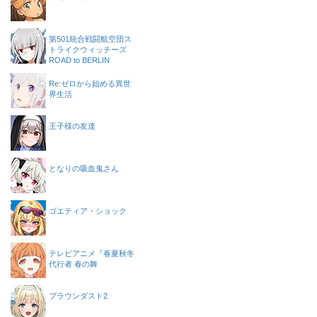
第501統合戦闘航空団ス
トライクウィッチーズ
ROAD to BERLIN
Re:ゼロから始める異世
界生活
王子様の友達
となりの吸血鬼さん
ゴエティア・ショック
テレビアニメ『春夏秋冬
代行者 春の舞
ブラウンダスト2