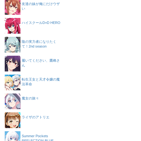
友達の妹が俺にだけウザ
い
ハイスクールD×D HERO
陰の実力者になりたく
て！2nd season
履いてください、鷹峰さ
ん
転生王女と天才令嬢の魔
法革命
魔女の旅々
ライザのアトリエ
Summer Pockets
REFLECTION BLUE