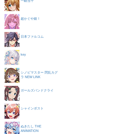
一騎当千
超かぐや姫！
日本ファルコム
key
シノビマスター 閃乱カグ
ラ NEW LINK
ガールズバンドクライ
シャインポスト
ぬきたし THE
ANIMATION