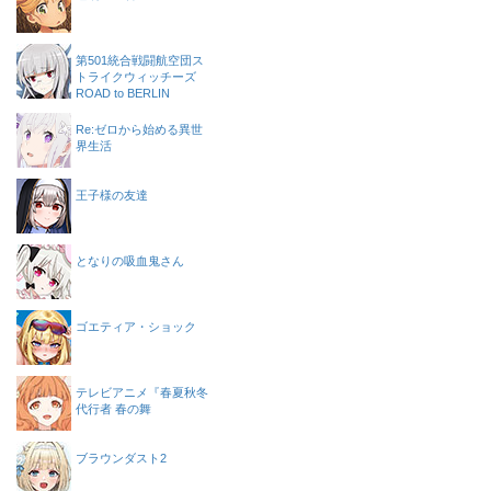
第501統合戦闘航空団ス
トライクウィッチーズ
ROAD to BERLIN
Re:ゼロから始める異世
界生活
王子様の友達
となりの吸血鬼さん
ゴエティア・ショック
テレビアニメ『春夏秋冬
代行者 春の舞
ブラウンダスト2