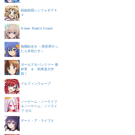
戦姫絶唱シンフォギアＸ
Ｖ
9-nine- Ruler’s Crown
無職転生Ⅲ ～異世界行っ
たら本気だす～
ガールズ＆パンツァー 最
終章 ＆ 戦車道大作
戦！
ドルフィンウェーブ
ノーゲーム・ノーライフ
＆ノーゲーム・ノーライ
フ ゼロ
デート・ア・ライブⅤ