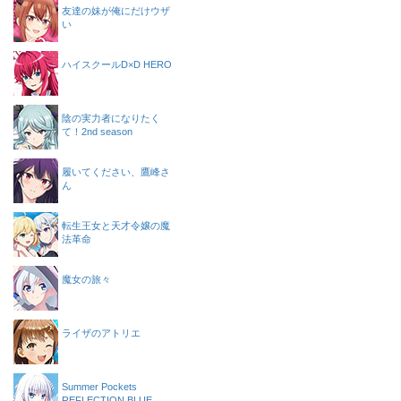
友達の妹が俺にだけウザ
い
ハイスクールD×D HERO
陰の実力者になりたく
て！2nd season
履いてください、鷹峰さ
ん
転生王女と天才令嬢の魔
法革命
魔女の旅々
ライザのアトリエ
Summer Pockets
REFLECTION BLUE