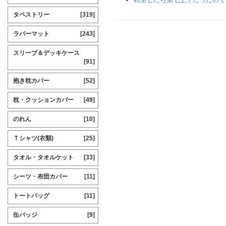
タペストリー
[319]
ラバーマット
[243]
スリーブ＆デッキケース
[91]
抱き枕カバー
[52]
枕・クッションカバー
[49]
のれん
[10]
Ｔシャツ(衣類)
[25]
タオル・タオルケット
[33]
シーツ・布団カバー
[11]
トートバッグ
[11]
缶バッジ
[9]