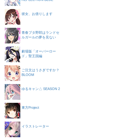
彼女、お借りします
青春ブタ野郎はランドセ
ルガールの夢を見ない
劇場版「オーバーロー
ド」聖王国編
ご注文はうさぎですか？
BLOOM
ゆるキャン△ SEASON 2
東方Project
イラストレーター