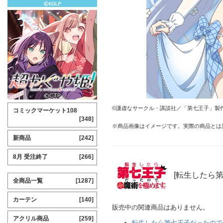
©謙虚なサークル・講談社／「第七王子」製
コミックマーケット108
[348]
※商品画像はイメージです。実際の商品とは
新商品
[242]
8月 受注終了
[266]
[転生したら
全商品一覧
[1287]
カーテン
[140]
販売中の関連商品はありません。
アクリル商品
[259]
転生したら第七王子だったので