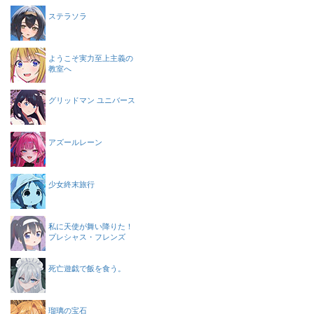
ステラソラ
ようこそ実力至上主義の
教室へ
グリッドマン ユニバース
アズールレーン
少女終末旅行
私に天使が舞い降りた！
プレシャス・フレンズ
死亡遊戯で飯を食う。
瑠璃の宝石