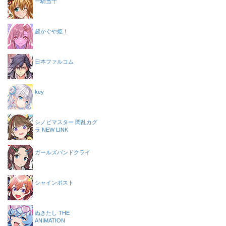
一騎当千
超かぐや姫！
日本ファルコム
key
シノビマスター 閃乱カグ
ラ NEW LINK
ガールズバンドクライ
シャインポスト
ぬきたし THE
ANIMATION