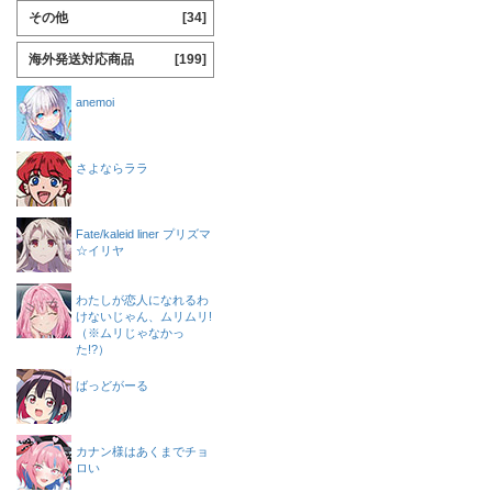
その他
[34]
海外発送対応商品
[199]
anemoi
さよならララ
Fate/kaleid liner プリズマ
☆イリヤ
わたしが恋人になれるわ
けないじゃん、ムリムリ!
（※ムリじゃなかっ
た!?）
ばっどがーる
カナン様はあくまでチョ
ロい