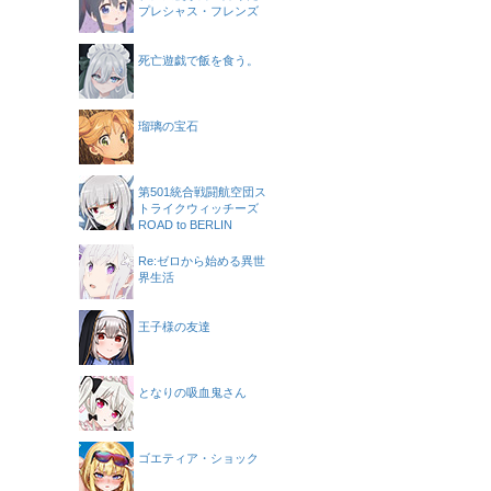
プレシャス・フレンズ
死亡遊戯で飯を食う。
瑠璃の宝石
第501統合戦闘航空団ス
トライクウィッチーズ
ROAD to BERLIN
Re:ゼロから始める異世
界生活
王子様の友達
となりの吸血鬼さん
ゴエティア・ショック