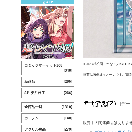
©2023 橘公司・つなこ／KAD
コミックマーケット108
[348]
※商品画像はイメージです。実際
新商品
[265]
8月 受注終了
[266]
[デー
全商品一覧
[1310]
カーテン
[140]
販売中の関連商品はありま
アクリル商品
[279]
デート・ア・ライブ