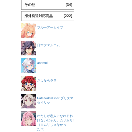
その他
[34]
海外発送対応商品
[222]
ブルーアーカイブ
日本ファルコム
anemoi
さよならララ
Fate/kaleid liner プリズマ
☆イリヤ
わたしが恋人になれるわ
けないじゃん、ムリムリ!
（※ムリじゃなかっ
た!?）