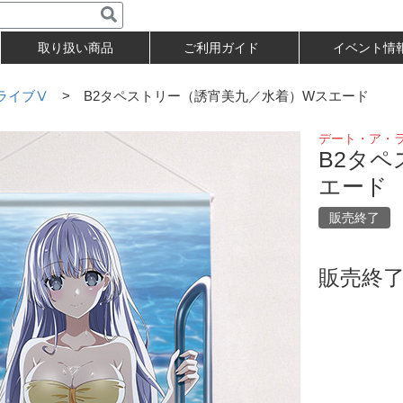
取り扱い商品
ご利用ガイド
イベント情
ライブⅤ
> B2タペストリー（誘宵美九／水着）Wスエード
デート・ア・
B2タ
エード
販売終了
販売終