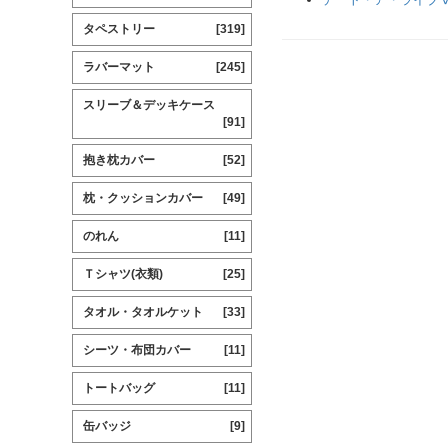
タペストリー
[319]
ラバーマット
[245]
スリーブ＆デッキケース
[91]
抱き枕カバー
[52]
枕・クッションカバー
[49]
のれん
[11]
Ｔシャツ(衣類)
[25]
タオル・タオルケット
[33]
シーツ・布団カバー
[11]
トートバッグ
[11]
缶バッジ
[9]