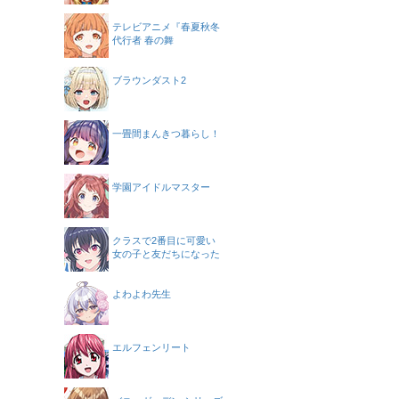
テレビアニメ『春夏秋冬
代行者 春の舞
ブラウンダスト2
一畳間まんきつ暮らし！
学園アイドルマスター
クラスで2番目に可愛い
女の子と友だちになった
よわよわ先生
エルフェンリート