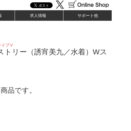
報
求人情報
サポート他
ライブⅤ
ペストリー（誘宵美九／水着）Wス
了商品です。