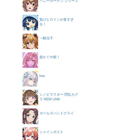
バニーガーデン シリーズ
負けヒロインが多すぎ
る！
一騎当千
超かぐや姫！
key
シノビマスター 閃乱カグ
ラ NEW LINK
ガールズバンドクライ
シャインポスト