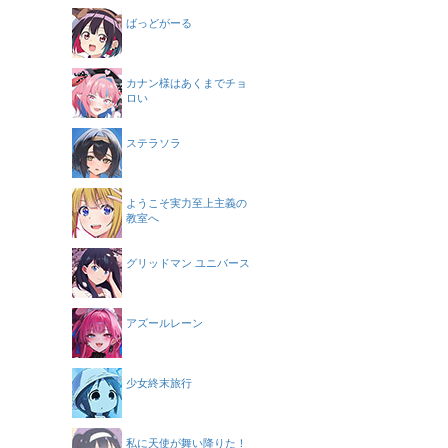
ばっどがーる
カナン様はあくまでチョ
ロい
ステラソラ
ようこそ実力至上主義の
教室へ
グリッドマン ユニバース
アズールレーン
少女終末旅行
私に天使が舞い降りた！