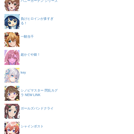
バニーガーデン シリーズ
負けヒロインが多すぎ
る！
一騎当千
超かぐや姫！
key
シノビマスター 閃乱カグ
ラ NEW LINK
ガールズバンドクライ
シャインポスト