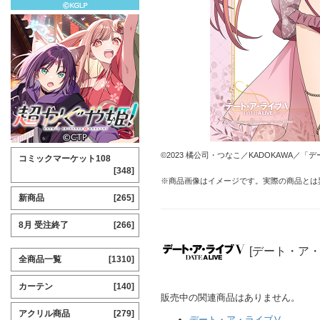
©2023 橘公司・つなこ／KADOKAWA／
コミックマーケット108
[348]
※商品画像はイメージです。実際の商品とは
新商品
[265]
8月 受注終了
[266]
[デート・ア
全商品一覧
[1310]
カーテン
[140]
販売中の関連商品はありません。
アクリル商品
[279]
デート・ア・ライブⅤ