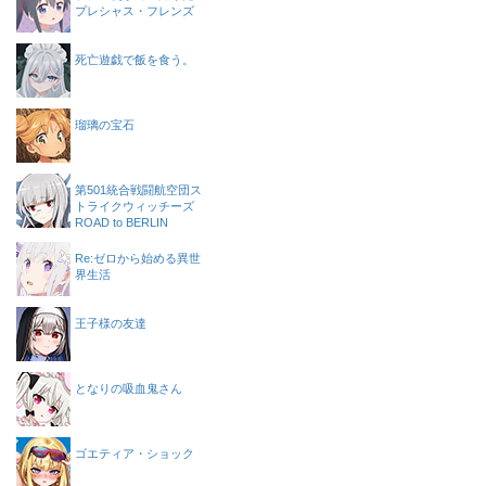
プレシャス・フレンズ
死亡遊戯で飯を食う。
瑠璃の宝石
第501統合戦闘航空団ス
トライクウィッチーズ
ROAD to BERLIN
Re:ゼロから始める異世
界生活
王子様の友達
となりの吸血鬼さん
ゴエティア・ショック