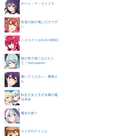
デート・ア・ライブⅤ
友達の妹が俺にだけウザ
い
ハイスクールD×D HERO
陰の実力者になりたく
て！2nd season
履いてください、鷹峰さ
ん
転生王女と天才令嬢の魔
法革命
魔女の旅々
ライザのアトリエ