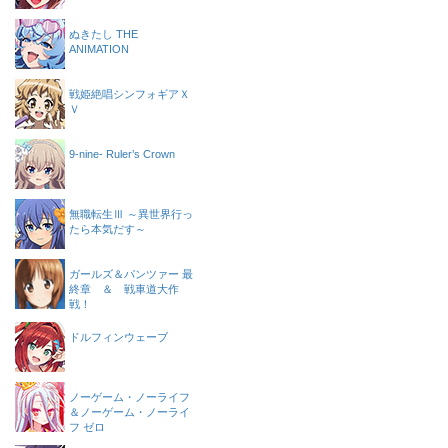
ぬきたし THE
ANIMATION
戦姫絶唱シンフォギアＸ
Ｖ
9-nine- Ruler’s Crown
無職転生Ⅲ ～異世界行っ
たら本気だす～
ガールズ＆パンツァー 最
終章 ＆ 戦車道大作
戦！
ドルフィンウェーブ
ノーゲーム・ノーライフ
＆ノーゲーム・ノーライ
フ ゼロ