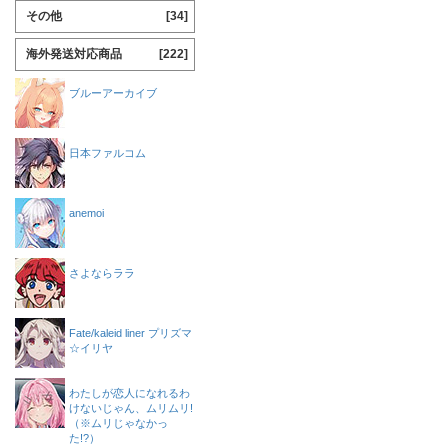
その他
[34]
海外発送対応商品
[222]
ブルーアーカイブ
日本ファルコム
anemoi
さよならララ
Fate/kaleid liner プリズマ
☆イリヤ
わたしが恋人になれるわ
けないじゃん、ムリムリ!
（※ムリじゃなかっ
た!?）