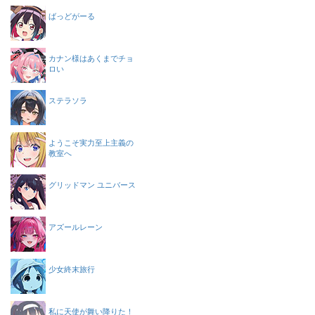
ばっどがーる
カナン様はあくまでチョ
ロい
ステラソラ
ようこそ実力至上主義の
教室へ
グリッドマン ユニバース
アズールレーン
少女終末旅行
私に天使が舞い降りた！