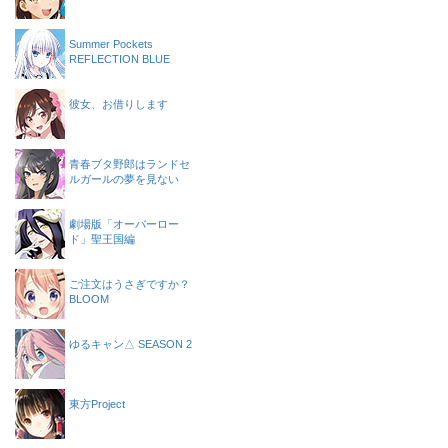
Summer Pockets
REFLECTION BLUE
彼女、お借りします
青春ブタ野郎はランドセ
ルガールの夢を見ない
劇場版「オーバーロー
ド」聖王国編
ご注文はうさぎですか？
BLOOM
ゆるキャン△ SEASON 2
東方Project