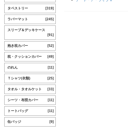
タペストリー
[319]
ラバーマット
[245]
スリーブ＆デッキケース
[91]
抱き枕カバー
[52]
枕・クッションカバー
[49]
のれん
[11]
Ｔシャツ(衣類)
[25]
タオル・タオルケット
[33]
シーツ・布団カバー
[11]
トートバッグ
[11]
缶バッジ
[9]