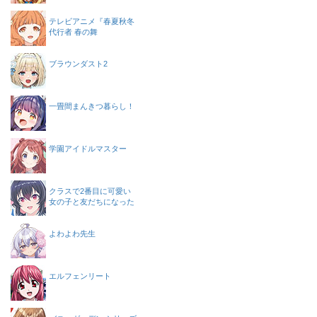
テレビアニメ『春夏秋冬
代行者 春の舞
ブラウンダスト2
一畳間まんきつ暮らし！
学園アイドルマスター
クラスで2番目に可愛い
女の子と友だちになった
よわよわ先生
エルフェンリート