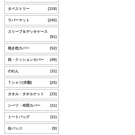
タペストリー
[319]
ラバーマット
[245]
スリーブ＆デッキケース
[91]
抱き枕カバー
[52]
枕・クッションカバー
[49]
のれん
[11]
Ｔシャツ(衣類)
[25]
タオル・タオルケット
[33]
シーツ・布団カバー
[11]
トートバッグ
[11]
缶バッジ
[9]