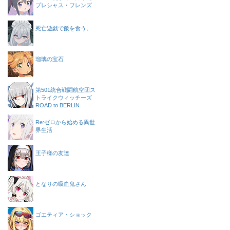
プレシャス・フレンズ
死亡遊戯で飯を食う。
瑠璃の宝石
第501統合戦闘航空団ス
トライクウィッチーズ
ROAD to BERLIN
Re:ゼロから始める異世
界生活
王子様の友達
となりの吸血鬼さん
ゴエティア・ショック