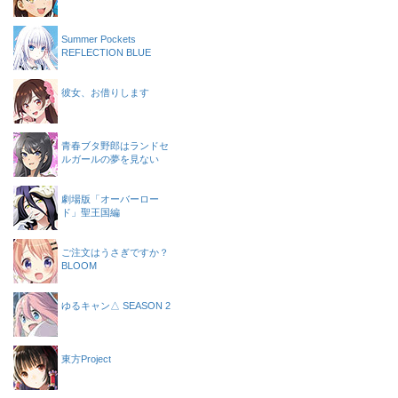
Summer Pockets
REFLECTION BLUE
彼女、お借りします
青春ブタ野郎はランドセ
ルガールの夢を見ない
劇場版「オーバーロー
ド」聖王国編
ご注文はうさぎですか？
BLOOM
ゆるキャン△ SEASON 2
東方Project