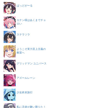
ばっどがーる
カナン様はあくまでチョ
ロい
ステラソラ
ようこそ実力至上主義の
教室へ
グリッドマン ユニバース
アズールレーン
少女終末旅行
私に天使が舞い降りた！