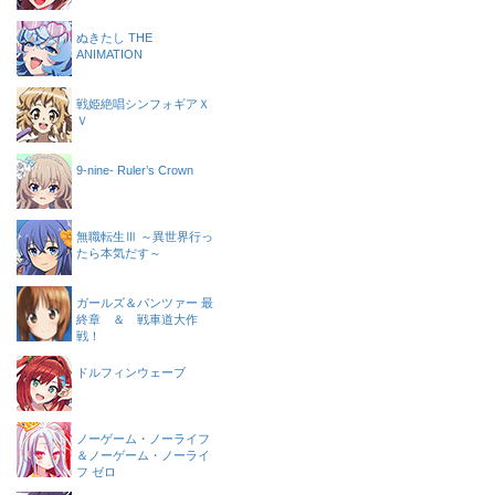
ぬきたし THE
ANIMATION
戦姫絶唱シンフォギアＸ
Ｖ
9-nine- Ruler’s Crown
無職転生Ⅲ ～異世界行っ
たら本気だす～
ガールズ＆パンツァー 最
終章 ＆ 戦車道大作
戦！
ドルフィンウェーブ
ノーゲーム・ノーライフ
＆ノーゲーム・ノーライ
フ ゼロ