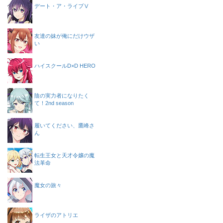
デート・ア・ライブⅤ
友達の妹が俺にだけウザ
い
ハイスクールD×D HERO
陰の実力者になりたく
て！2nd season
履いてください、鷹峰さ
ん
転生王女と天才令嬢の魔
法革命
魔女の旅々
ライザのアトリエ