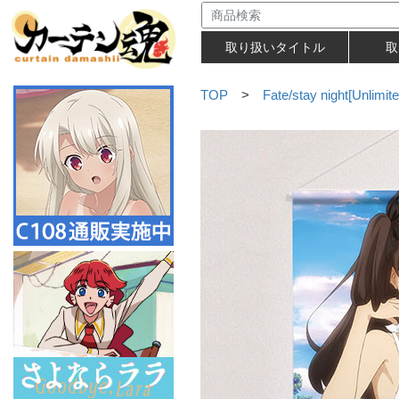
取り扱いタイトル
取
TOP
>
Fate/stay night[Unlimi