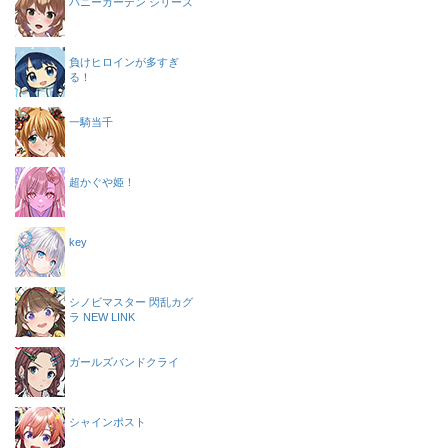
バニーガーデン シリーズ
負けヒロインが多すぎ
る！
一騎当千
超かぐや姫！
key
シノビマスター 閃乱カグ
ラ NEW LINK
ガールズバンドクライ
シャインポスト