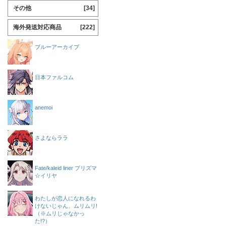
その他
[34]
海外発送対応商品
[222]
ブルーアーカイブ
日本ファルコム
anemoi
さよならララ
Fate/kaleid liner プリズマ
☆イリヤ
わたしが恋人になれるわ
けないじゃん、ムリムリ!
（※ムリじゃなかっ
た!?）