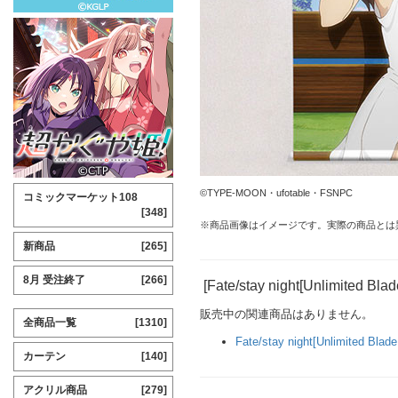
©TYPE-MOON・ufotable・FSNPC
コミックマーケット108
[348]
※商品画像はイメージです。実際の商品とは
新商品
[265]
8月 受注終了
[266]
[Fate/stay night[Unlimited 
販売中の関連商品はありません。
全商品一覧
[1310]
Fate/stay night[Unlimited Blad
カーテン
[140]
アクリル商品
[279]