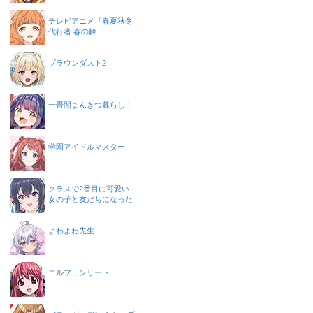
テレビアニメ『春夏秋冬
代行者 春の舞
ブラウンダスト2
一畳間まんきつ暮らし！
学園アイドルマスター
クラスで2番目に可愛い
女の子と友だちになった
よわよわ先生
エルフェンリート