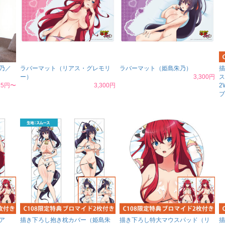
乃／
ラバーマット（リアス・グレモリ
ラバーマット（姫島朱乃）
描
ー）
3,300円
ス
625円〜
3,300円
2
ブ
ア
描き下ろし抱き枕カバー（姫島朱
描き下ろし特大マウスパッド（リ
描