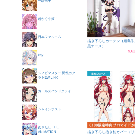
一騎当千
超かぐや姫！
日本ファルコム
描き下ろしカーテン（姫島朱
黒ナース）
9,
key
シノビマスター 閃乱カグ
ラ NEW LINK
ガールズバンドクライ
シャインポスト
ぬきたし THE
ANIMATION
描き下ろし抱き枕カバー（リ