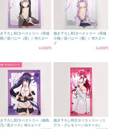
き下ろしB2タペストリー（塔城
描き下ろしB2タペストリー（塔城
猫／逆バニー（黒））Wスエー
小猫／逆バニー（紫））Wスエー
ド
4,400円
4,400円
き下ろしB2タペストリー（姫島
描き下ろし特大タペストリー（リ
乃／黒ナース）Wスエード
アス・グレモリー／白ナース）