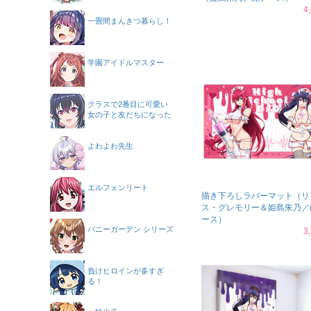
4
一畳間まんきつ暮らし！
学園アイドルマスター
クラスで2番目に可愛い
女の子と友だちになった
よわよわ先生
エルフェンリート
描き下ろしラバーマット（リ
ス・グレモリー＆姫島朱乃／
ース）
バニーガーデン シリーズ
3
負けヒロインが多すぎ
る！