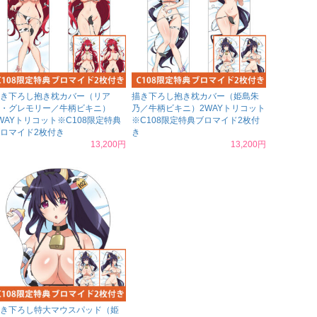
き下ろし抱き枕カバー（リア
描き下ろし抱き枕カバー（姫島朱
・グレモリー／牛柄ビキニ）
乃／牛柄ビキニ）2WAYトリコット
WAYトリコット※C108限定特典
※C108限定特典ブロマイド2枚付
ロマイド2枚付き
き
13,200円
13,200円
き下ろし特大マウスパッド（姫