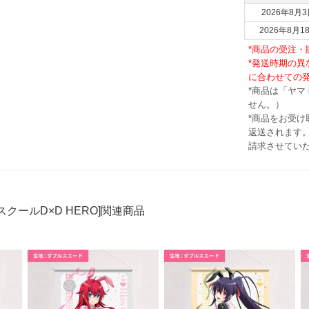
2026年8月3
2026年8月1
*商品の受注
*発送時期の
に合わせての
*商品は「ヤ
せん。）
*商品をお受
返送されます。
請求させてい
スクールD×D HERO]関連商品