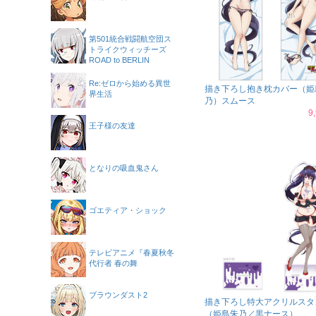
第501統合戦闘航空団ス
トライクウィッチーズ
ROAD to BERLIN
Re:ゼロから始める異世
描き下ろし抱き枕カバー（姫
界生活
乃）スムース
9
王子様の友達
となりの吸血鬼さん
ゴエティア・ショック
テレビアニメ『春夏秋冬
代行者 春の舞
ブラウンダスト2
描き下ろし特大アクリルスタ
（姫島朱乃／黒ナース）