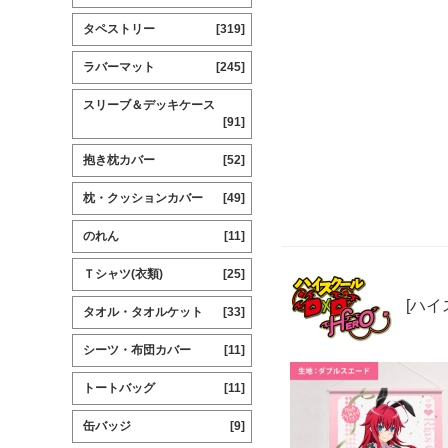
タペストリー
[319]
ラバーマット
[245]
スリーブ＆デッキケース
[91]
抱き枕カバー
[52]
枕・クッションカバー
[49]
のれん
[11]
Ｔシャツ(衣類)
[25]
[ハイ
タオル・タオルケット
[33]
シーツ・布団カバー
[11]
トートバッグ
[11]
缶バッジ
[9]