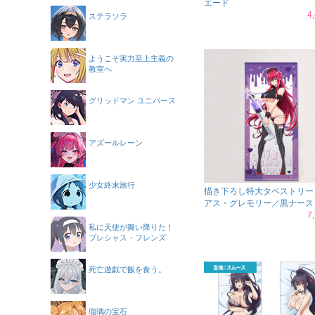
エード
4
ステラソラ
ようこそ実力至上主義の
教室へ
グリッドマン ユニバース
アズールレーン
少女終末旅行
描き下ろし特大タペストリー
アス・グレモリー／黒ナース
7
私に天使が舞い降りた！
プレシャス・フレンズ
死亡遊戯で飯を食う。
瑠璃の宝石