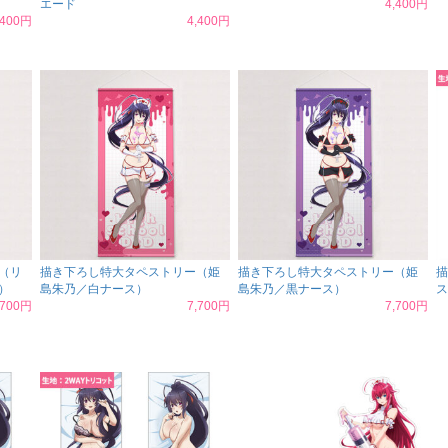
エード
4,400円
,400円
4,400円
（リ
描き下ろし特大タペストリー（姫
描き下ろし特大タペストリー（姫
描
）
島朱乃／白ナース）
島朱乃／黒ナース）
ス
,700円
7,700円
7,700円