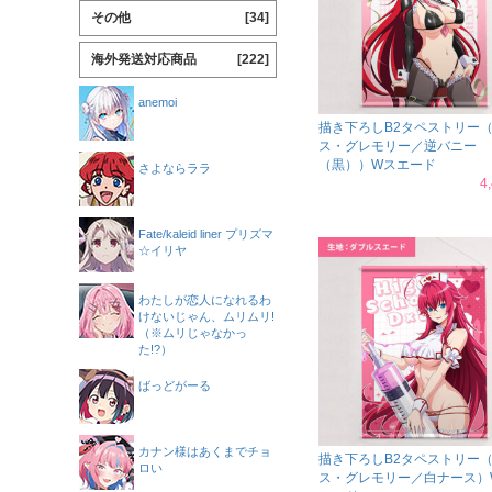
その他
[34]
海外発送対応商品
[222]
anemoi
描き下ろしB2タペストリー
ス・グレモリー／逆バニー
（黒））Wスエード
さよならララ
4
Fate/kaleid liner プリズマ
☆イリヤ
わたしが恋人になれるわ
けないじゃん、ムリムリ!
（※ムリじゃなかっ
た!?）
ばっどがーる
カナン様はあくまでチョ
描き下ろしB2タペストリー
ロい
ス・グレモリー／白ナース）