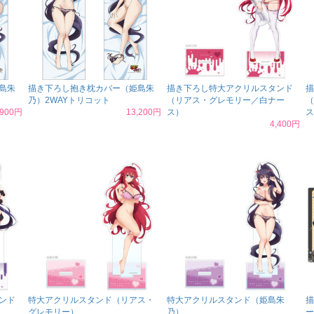
島朱
描き下ろし抱き枕カバー（姫島朱
描き下ろし特大アクリルスタンド
描
乃）2WAYトリコット
（リアス・グレモリー／白ナー
（
,900円
13,200円
ス）
ス
4,400円
ンド
特大アクリルスタンド（リアス・
特大アクリルスタンド（姫島朱
描
グレモリー）
乃）
ー