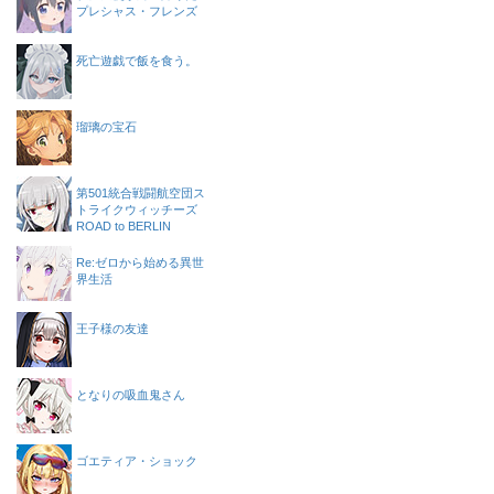
プレシャス・フレンズ
死亡遊戯で飯を食う。
瑠璃の宝石
第501統合戦闘航空団ス
トライクウィッチーズ
ROAD to BERLIN
Re:ゼロから始める異世
界生活
王子様の友達
となりの吸血鬼さん
ゴエティア・ショック