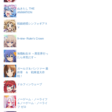
ぬきたし THE
ANIMATION
戦姫絶唱シンフォギアＸ
Ｖ
9-nine- Ruler’s Crown
無職転生Ⅲ ～異世界行っ
たら本気だす～
ガールズ＆パンツァー 最
終章 ＆ 戦車道大作
戦！
ドルフィンウェーブ
ノーゲーム・ノーライフ
＆ノーゲーム・ノーライ
フ ゼロ