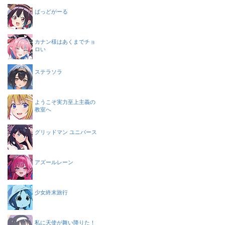
ばっどがーる
カナン様はあくまでチョ
ロい
ステラソラ
ようこそ実力至上主義の
教室へ
グリッドマン ユニバース
アズールレーン
少女終末旅行
私に天使が舞い降りた！