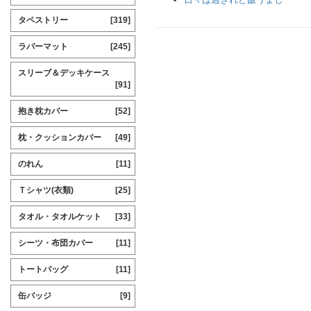
タペストリー
[319]
ラバーマット
[245]
スリーブ＆デッキケース
[91]
抱き枕カバー
[52]
枕・クッションカバー
[49]
のれん
[11]
Ｔシャツ(衣類)
[25]
タオル・タオルケット
[33]
シーツ・布団カバー
[11]
トートバッグ
[11]
缶バッジ
[9]