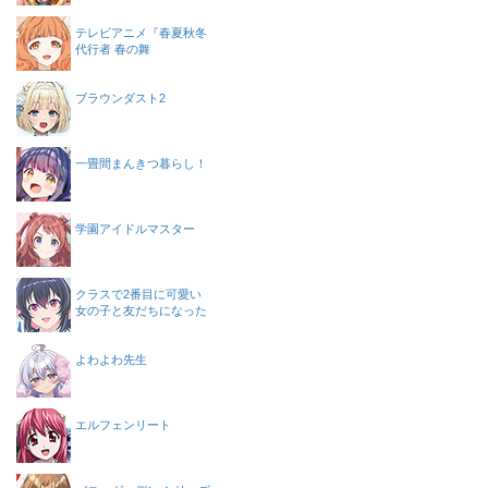
テレビアニメ『春夏秋冬
代行者 春の舞
ブラウンダスト2
一畳間まんきつ暮らし！
学園アイドルマスター
クラスで2番目に可愛い
女の子と友だちになった
よわよわ先生
エルフェンリート