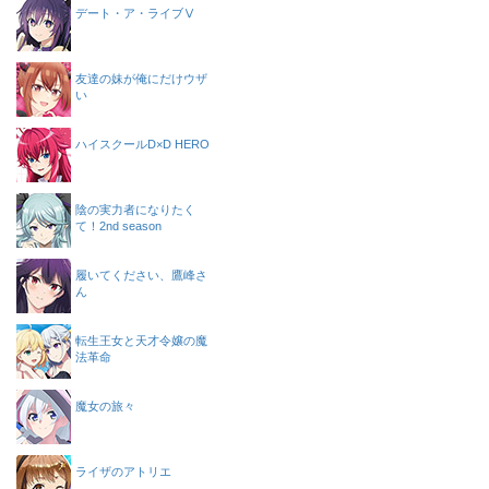
デート・ア・ライブⅤ
友達の妹が俺にだけウザ
い
ハイスクールD×D HERO
陰の実力者になりたく
て！2nd season
履いてください、鷹峰さ
ん
転生王女と天才令嬢の魔
法革命
魔女の旅々
ライザのアトリエ