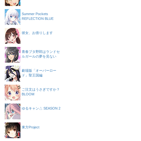
Summer Pockets
REFLECTION BLUE
彼女、お借りします
青春ブタ野郎はランドセ
ルガールの夢を見ない
劇場版「オーバーロー
ド」聖王国編
ご注文はうさぎですか？
BLOOM
ゆるキャン△ SEASON 2
東方Project