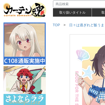
取り扱いタイトル
取
TOP
>
日々は過ぎれど飯うま