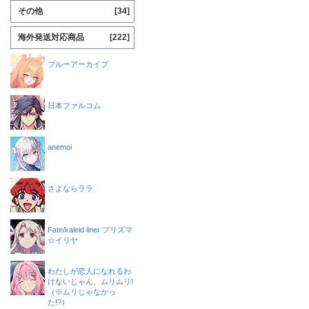
その他
[34]
海外発送対応商品
[222]
ブルーアーカイブ
日本ファルコム
anemoi
さよならララ
Fate/kaleid liner プリズマ
☆イリヤ
わたしが恋人になれるわ
けないじゃん、ムリムリ!
（※ムリじゃなかっ
た!?）