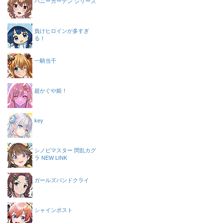
バニーガーデン シリーズ
負けヒロインが多すぎ
る！
一騎当千
超かぐや姫！
key
シノビマスター 閃乱カグ
ラ NEW LINK
ガールズバンドクライ
シャインポスト