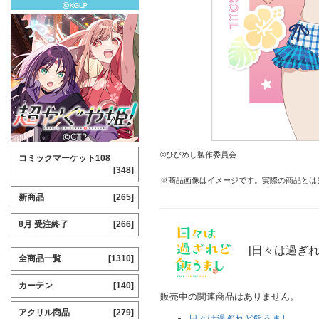
©ひびめし製作委員会
コミックマーケット108
[348]
※商品画像はイメージです。実際の商品とは
新商品
[265]
8月 受注終了
[266]
[日々は過ぎ
全商品一覧
[1310]
カーテン
[140]
販売中の関連商品はありません。
アクリル商品
[279]
日々は過ぎれど飯うまし