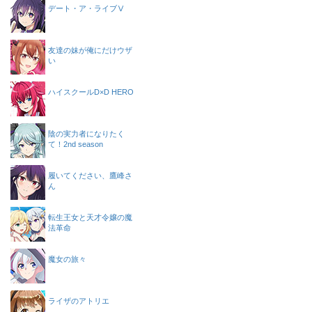
デート・ア・ライブⅤ
友達の妹が俺にだけウザ
い
ハイスクールD×D HERO
陰の実力者になりたく
て！2nd season
履いてください、鷹峰さ
ん
転生王女と天才令嬢の魔
法革命
魔女の旅々
ライザのアトリエ