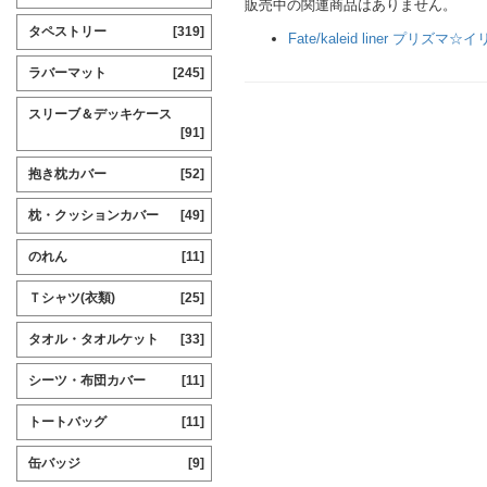
販売中の関連商品はありません。
タペストリー
[319]
Fate/kaleid liner プリズマ☆
ラバーマット
[245]
スリーブ＆デッキケース
[91]
抱き枕カバー
[52]
枕・クッションカバー
[49]
のれん
[11]
Ｔシャツ(衣類)
[25]
タオル・タオルケット
[33]
シーツ・布団カバー
[11]
トートバッグ
[11]
缶バッジ
[9]