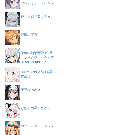
プレシャス・フレンズ
死亡遊戯で飯を食う。
瑠璃の宝石
第501統合戦闘航空団ス
トライクウィッチーズ
ROAD to BERLIN
Re:ゼロから始める異世
界生活
王子様の友達
となりの吸血鬼さん
ゴエティア・ショック