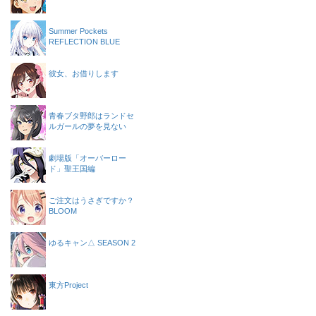
Summer Pockets
REFLECTION BLUE
彼女、お借りします
青春ブタ野郎はランドセ
ルガールの夢を見ない
劇場版「オーバーロー
ド」聖王国編
ご注文はうさぎですか？
BLOOM
ゆるキャン△ SEASON 2
東方Project