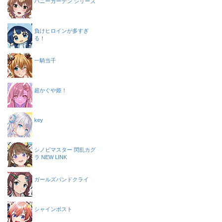
バニーガーデン シリーズ
負けヒロインが多すぎ
る！
一騎当千
超かぐや姫！
key
シノビマスター 閃乱カグ
ラ NEW LINK
ガールズバンドクライ
シャインポスト