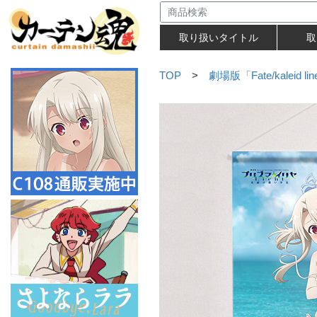
取り扱いタイトル
取
TOP
>
劇場版「Fate/kaleid