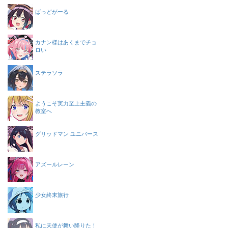
ばっどがーる
カナン様はあくまでチョ
ロい
ステラソラ
ようこそ実力至上主義の
教室へ
グリッドマン ユニバース
アズールレーン
少女終末旅行
私に天使が舞い降りた！