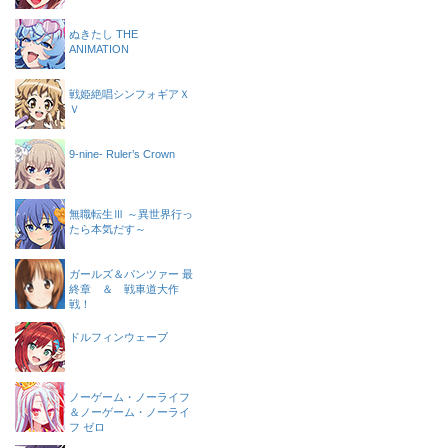
ぬきたし THE
ANIMATION
戦姫絶唱シンフォギアＸ
Ｖ
9-nine- Ruler’s Crown
無職転生Ⅲ ～異世界行っ
たら本気だす～
ガールズ＆パンツァー 最
終章 ＆ 戦車道大作
戦！
ドルフィンウェーブ
ノーゲーム・ノーライフ
＆ノーゲーム・ノーライ
フ ゼロ