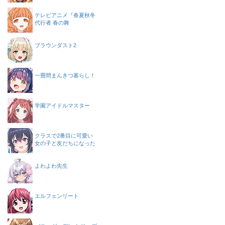
テレビアニメ『春夏秋冬
代行者 春の舞
ブラウンダスト2
一畳間まんきつ暮らし！
学園アイドルマスター
クラスで2番目に可愛い
女の子と友だちになった
よわよわ先生
エルフェンリート