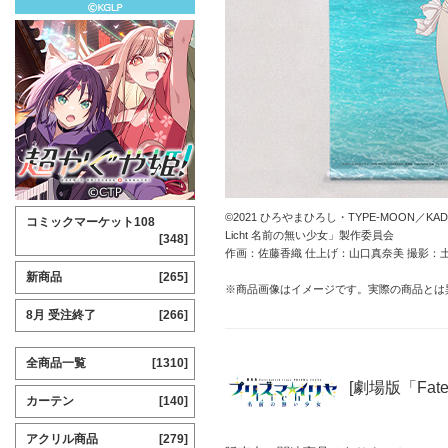
©2021 ひろやまひろし・TYPE-MOON／KADO
コミックマーケット108
Licht 名前の無い少女」製作委員会
[348]
作画：佐藤香織 仕上げ：山口真奈美 撮影：
新商品
[265]
※商品画像はイメージです。実際の商品とは
8月 受注終了
[266]
全商品一覧
[1310]
[劇場版「Fate
カーテン
[140]
アクリル商品
[279]