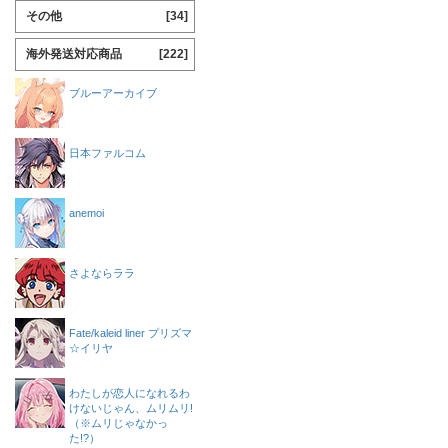
その他
[34]
海外発送対応商品
[222]
ブルーアーカイブ
日本ファルコム
anemoi
さよならララ
Fate/kaleid liner プリズマ
☆イリヤ
わたしが恋人になれるわ
けないじゃん、ムリムリ!
（※ムリじゃなかっ
た!?）