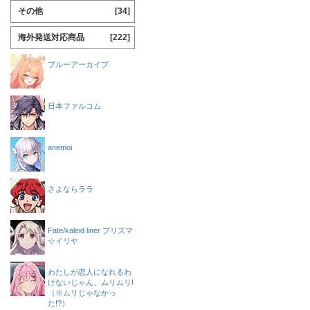
その他
[34]
海外発送対応商品
[222]
ブルーアーカイブ
日本ファルコム
anemoi
さよならララ
Fate/kaleid liner プリズマ
☆イリヤ
わたしが恋人になれるわ
けないじゃん、ムリムリ!
（※ムリじゃなかっ
た!?）