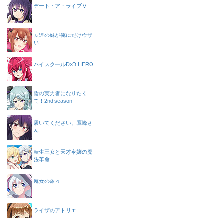
デート・ア・ライブⅤ
友達の妹が俺にだけウザ
い
ハイスクールD×D HERO
陰の実力者になりたく
て！2nd season
履いてください、鷹峰さ
ん
転生王女と天才令嬢の魔
法革命
魔女の旅々
ライザのアトリエ