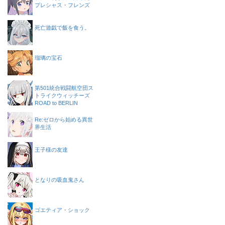
プレシャス・フレンズ
死亡遊戯で飯を食う。
瑠璃の宝石
第501統合戦闘航空団ス
トライクウィッチーズ
ROAD to BERLIN
Re:ゼロから始める異世
界生活
王子様の友達
となりの吸血鬼さん
ゴエティア・ショック