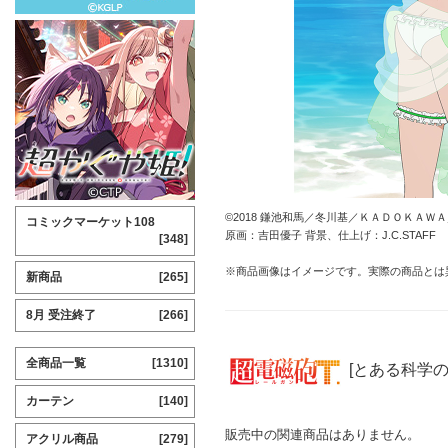
©2018 鎌池和馬／冬川基／ＫＡＤＯＫＡＷＡ／PR
コミックマーケット108
原画：吉田優子 背景、仕上げ：J.C.STAFF
[348]
※商品画像はイメージです。実際の商品とは
新商品
[265]
8月 受注終了
[266]
全商品一覧
[1310]
[とある科学の
カーテン
[140]
販売中の関連商品はありません。
アクリル商品
[279]