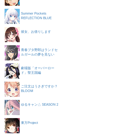
Summer Pockets
REFLECTION BLUE
彼女、お借りします
青春ブタ野郎はランドセ
ルガールの夢を見ない
劇場版「オーバーロー
ド」聖王国編
ご注文はうさぎですか？
BLOOM
ゆるキャン△ SEASON 2
東方Project