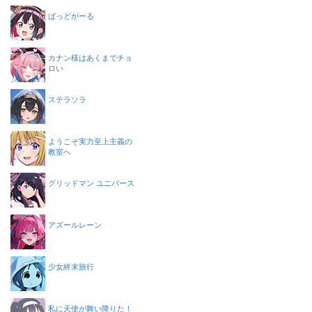
ばっどがーる
カナン様はあくまでチョ
ロい
ステラソラ
ようこそ実力至上主義の
教室へ
グリッドマン ユニバース
アズールレーン
少女終末旅行
私に天使が舞い降りた！