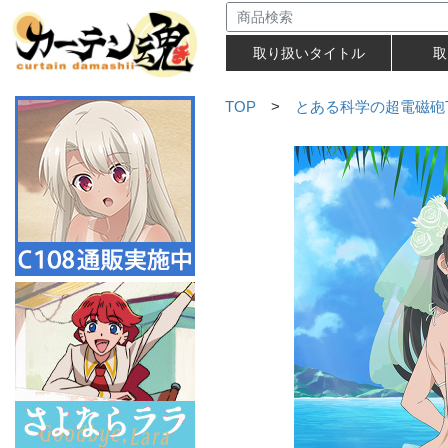
取り扱いタイトル
取
TOP
>
とある科学の超電磁砲