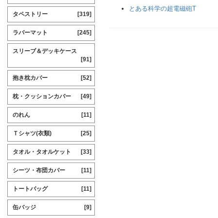
とある科学の超電磁砲T
タペストリー
[319]
ラバーマット
[245]
スリーブ＆デッキケース
[91]
抱き枕カバー
[52]
枕・クッションカバー
[49]
のれん
[11]
Ｔシャツ(衣類)
[25]
タオル・タオルケット
[33]
シーツ・布団カバー
[11]
トートバッグ
[11]
缶バッジ
[9]