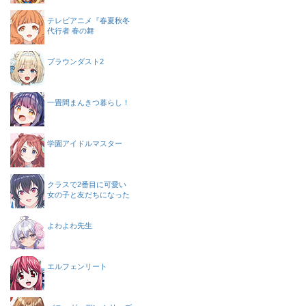
テレビアニメ『春夏秋冬
代行者 春の舞
ブラウンダスト2
一畳間まんきつ暮らし！
学園アイドルマスター
クラスで2番目に可愛い
女の子と友だちになった
よわよわ先生
エルフェンリート