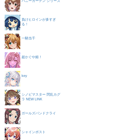
バニーガーデン シリーズ
負けヒロインが多すぎ
る！
一騎当千
超かぐや姫！
key
シノビマスター 閃乱カグ
ラ NEW LINK
ガールズバンドクライ
シャインポスト