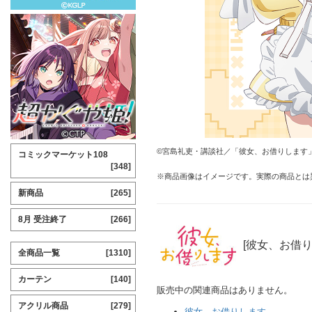
©宮島礼吏・講談社／「彼女、お借りします」
コミックマーケット108
[348]
※商品画像はイメージです。実際の商品とは
新商品
[265]
8月 受注終了
[266]
[彼女、お借り
全商品一覧
[1310]
カーテン
[140]
販売中の関連商品はありません。
アクリル商品
[279]
彼女、お借りします