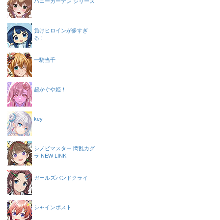
バニーガーデン シリーズ
負けヒロインが多すぎ
る！
一騎当千
超かぐや姫！
key
シノビマスター 閃乱カグ
ラ NEW LINK
ガールズバンドクライ
シャインポスト