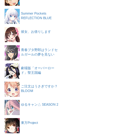
Summer Pockets
REFLECTION BLUE
彼女、お借りします
青春ブタ野郎はランドセ
ルガールの夢を見ない
劇場版「オーバーロー
ド」聖王国編
ご注文はうさぎですか？
BLOOM
ゆるキャン△ SEASON 2
東方Project