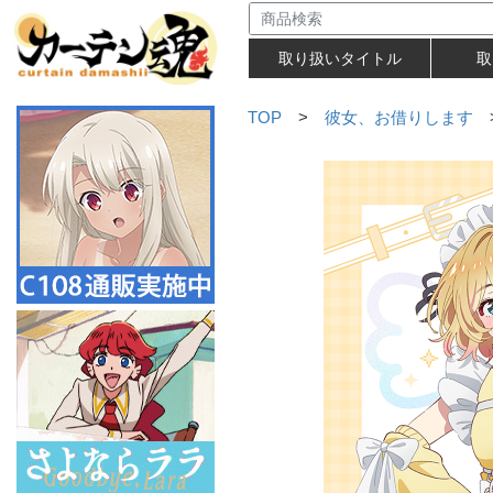
取り扱いタイトル
取
TOP
>
彼女、お借りします
>