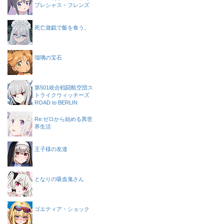
プレシャス・フレンズ
死亡遊戯で飯を食う。
瑠璃の宝石
第501統合戦闘航空団ス
トライクウィッチーズ
ROAD to BERLIN
Re:ゼロから始める異世
界生活
王子様の友達
となりの吸血鬼さん
ゴエティア・ショック