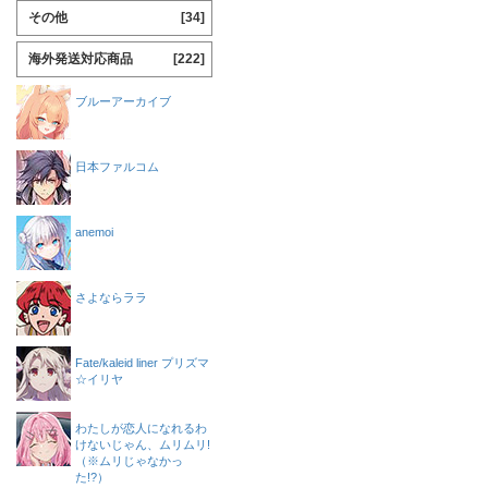
その他
[34]
海外発送対応商品
[222]
ブルーアーカイブ
日本ファルコム
anemoi
さよならララ
Fate/kaleid liner プリズマ
☆イリヤ
わたしが恋人になれるわ
けないじゃん、ムリムリ!
（※ムリじゃなかっ
た!?）