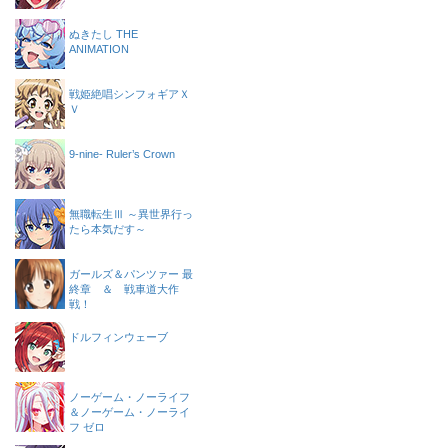
ぬきたし THE
ANIMATION
戦姫絶唱シンフォギアＸ
Ｖ
9-nine- Ruler’s Crown
無職転生Ⅲ ～異世界行っ
たら本気だす～
ガールズ＆パンツァー 最
終章 ＆ 戦車道大作
戦！
ドルフィンウェーブ
ノーゲーム・ノーライフ
＆ノーゲーム・ノーライ
フ ゼロ