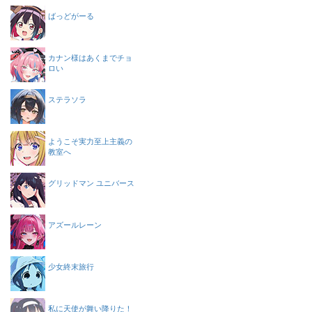
ばっどがーる
カナン様はあくまでチョ
ロい
ステラソラ
ようこそ実力至上主義の
教室へ
グリッドマン ユニバース
アズールレーン
少女終末旅行
私に天使が舞い降りた！