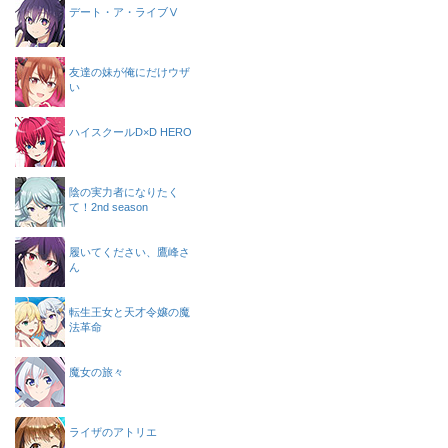
デート・ア・ライブⅤ
友達の妹が俺にだけウザ
い
ハイスクールD×D HERO
陰の実力者になりたく
て！2nd season
履いてください、鷹峰さ
ん
転生王女と天才令嬢の魔
法革命
魔女の旅々
ライザのアトリエ