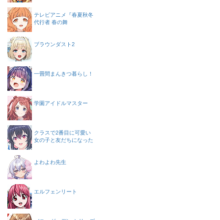
テレビアニメ『春夏秋冬
代行者 春の舞
ブラウンダスト2
一畳間まんきつ暮らし！
学園アイドルマスター
クラスで2番目に可愛い
女の子と友だちになった
よわよわ先生
エルフェンリート