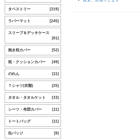
タペストリー
[319]
ラバーマット
[245]
スリーブ＆デッキケース
[91]
抱き枕カバー
[52]
枕・クッションカバー
[49]
のれん
[11]
Ｔシャツ(衣類)
[25]
タオル・タオルケット
[33]
シーツ・布団カバー
[11]
トートバッグ
[11]
缶バッジ
[9]