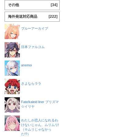
その他
[34]
海外発送対応商品
[222]
ブルーアーカイブ
日本ファルコム
anemoi
さよならララ
Fate/kaleid liner プリズマ
☆イリヤ
わたしが恋人になれるわ
けないじゃん、ムリムリ!
（※ムリじゃなかっ
た!?）