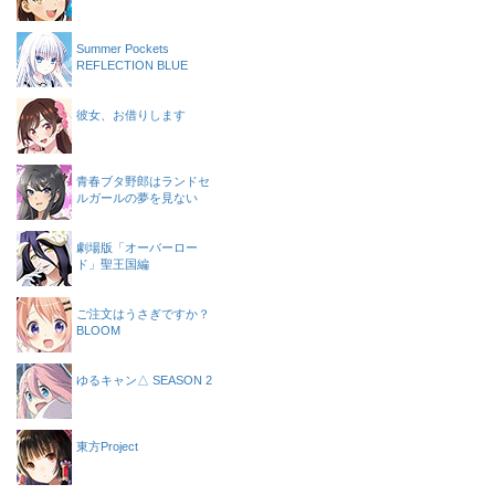
Summer Pockets
REFLECTION BLUE
彼女、お借りします
青春ブタ野郎はランドセ
ルガールの夢を見ない
劇場版「オーバーロー
ド」聖王国編
ご注文はうさぎですか？
BLOOM
ゆるキャン△ SEASON 2
東方Project