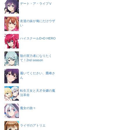
デート・ア・ライブⅤ
友達の妹が俺にだけウザ
い
ハイスクールD×D HERO
陰の実力者になりたく
て！2nd season
履いてください、鷹峰さ
ん
転生王女と天才令嬢の魔
法革命
魔女の旅々
ライザのアトリエ