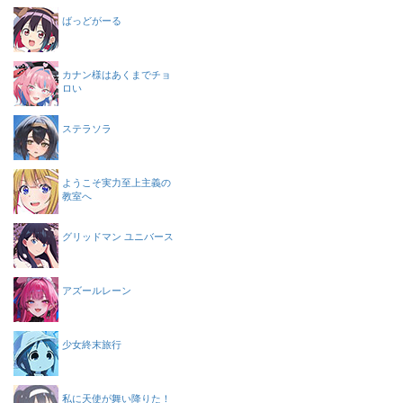
ばっどがーる
カナン様はあくまでチョ
ロい
ステラソラ
ようこそ実力至上主義の
教室へ
グリッドマン ユニバース
アズールレーン
少女終末旅行
私に天使が舞い降りた！