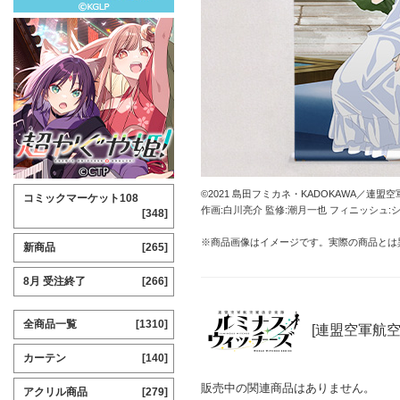
©2021 島田フミカネ・KADOKAWA／連盟
コミックマーケット108
作画:白川亮介 監修:潮月一也 フィニッシュ:
[348]
※商品画像はイメージです。実際の商品とは
新商品
[265]
8月 受注終了
[266]
全商品一覧
[1310]
[連盟空軍航
カーテン
[140]
販売中の関連商品はありません。
アクリル商品
[279]