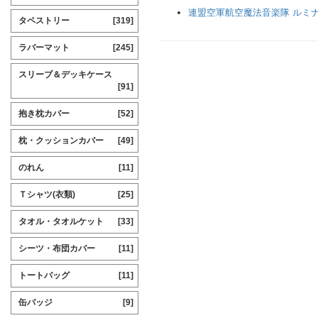
連盟空軍航空魔法音楽隊 ルミ
タペストリー
[319]
ラバーマット
[245]
スリーブ＆デッキケース
[91]
抱き枕カバー
[52]
枕・クッションカバー
[49]
のれん
[11]
Ｔシャツ(衣類)
[25]
タオル・タオルケット
[33]
シーツ・布団カバー
[11]
トートバッグ
[11]
缶バッジ
[9]