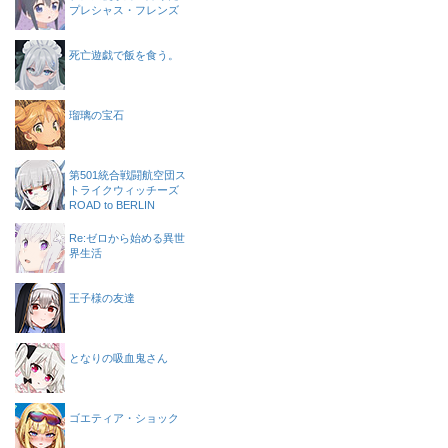
プレシャス・フレンズ
死亡遊戯で飯を食う。
瑠璃の宝石
第501統合戦闘航空団ス
トライクウィッチーズ
ROAD to BERLIN
Re:ゼロから始める異世
界生活
王子様の友達
となりの吸血鬼さん
ゴエティア・ショック