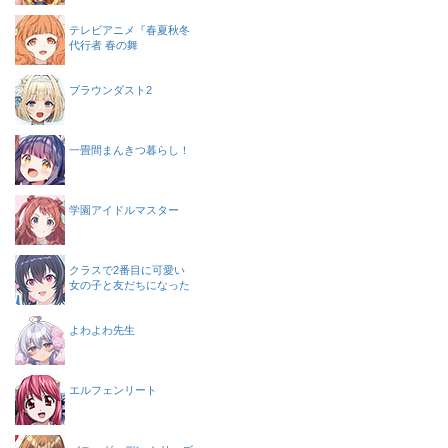
テレビアニメ『春夏秋冬
代行者 春の舞
ブラウンダスト2
一畳間まんきつ暮らし！
学園アイドルマスター
クラスで2番目に可愛い
女の子と友だちになった
よわよわ先生
エルフェンリート