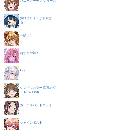
バニーガーデン シリーズ
負けヒロインが多すぎ
る！
一騎当千
超かぐや姫！
key
シノビマスター 閃乱カグ
ラ NEW LINK
ガールズバンドクライ
シャインポスト