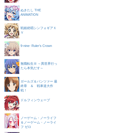
ぬきたし THE
ANIMATION
戦姫絶唱シンフォギアＸ
Ｖ
9-nine- Ruler’s Crown
無職転生Ⅲ ～異世界行っ
たら本気だす～
ガールズ＆パンツァー 最
終章 ＆ 戦車道大作
戦！
ドルフィンウェーブ
ノーゲーム・ノーライフ
＆ノーゲーム・ノーライ
フ ゼロ