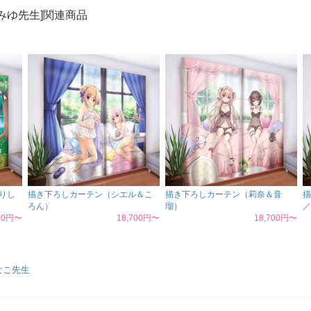
みゆ先生]関連商品
りし
描き下ろしカーテン（シエル＆こ
描き下ろしカーテン（莉奈＆音
描
ろん）
瑠）
／
700円〜
18,700円〜
18,700円〜
なこ先生