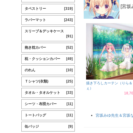
[宮坂
タペストリー
[319]
ラバーマット
[243]
スリーブ＆デッキケース
[91]
抱き枕カバー
[52]
枕・クッションカバー
[49]
のれん
[10]
Ｔシャツ(衣類)
[25]
描き下ろしカーテン（りら＆
ぇ）
タオル・タオルケット
[33]
18,
シーツ・布団カバー
[11]
トートバッグ
[11]
宮坂みゆ先生＆宮坂
缶バッジ
[9]