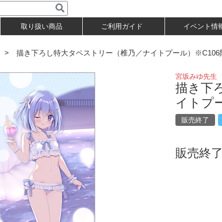
取り扱い商品
ご利用ガイド
イベント情
> 描き下ろし特大タペストリー（椎乃／ナイトプール）※C106限定
宮坂みゆ先生
描き下
イトプー
販売終了
販売終