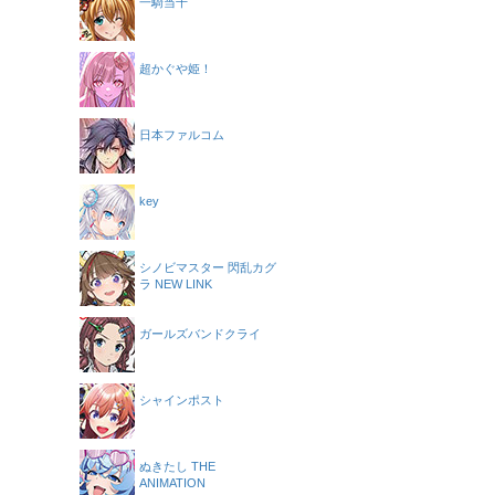
一騎当千
超かぐや姫！
日本ファルコム
key
シノビマスター 閃乱カグ
ラ NEW LINK
ガールズバンドクライ
シャインポスト
ぬきたし THE
ANIMATION