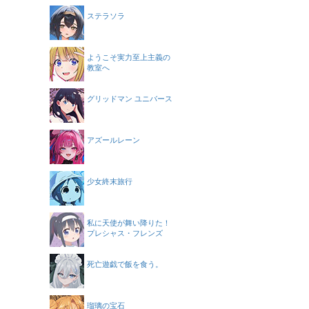
ステラソラ
ようこそ実力至上主義の
教室へ
グリッドマン ユニバース
アズールレーン
少女終末旅行
私に天使が舞い降りた！
プレシャス・フレンズ
死亡遊戯で飯を食う。
瑠璃の宝石