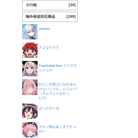
その他
[34]
海外発送対応商品
[199]
anemoi
さよならララ
Fate/kaleid liner プリズマ
☆イリヤ
わたしが恋人になれるわ
けないじゃん、ムリムリ!
（※ムリじゃなかっ
た!?）
ばっどがーる
カナン様はあくまでチョ
ロい