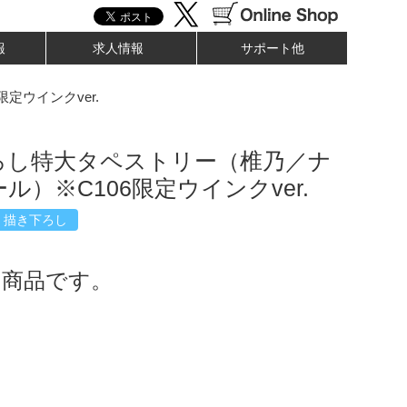
報
求人情報
サポート他
ウインクver.
ろし特大タペストリー（椎乃／ナ
ル）※C106限定ウインクver.
描き下ろし
了商品です。