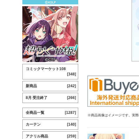
コミックマーケット108
[348]
新商品
[242]
8月 受注終了
[266]
全商品一覧
[1287]
※商品画像はイメージです。実際
カーテン
[140]
アクリル商品
[259]