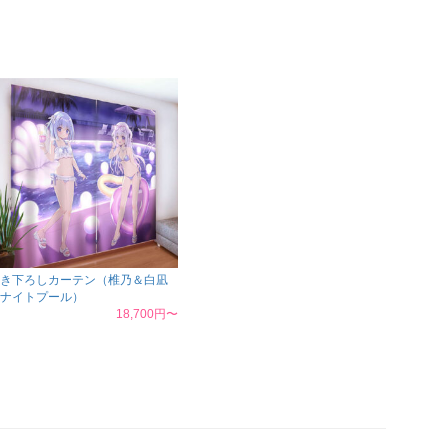
き下ろしカーテン（椎乃＆白凪
ナイトプール）
18,700円〜