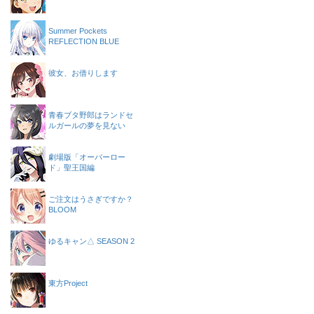
Summer Pockets
REFLECTION BLUE
彼女、お借りします
青春ブタ野郎はランドセ
ルガールの夢を見ない
劇場版「オーバーロー
ド」聖王国編
ご注文はうさぎですか？
BLOOM
ゆるキャン△ SEASON 2
東方Project