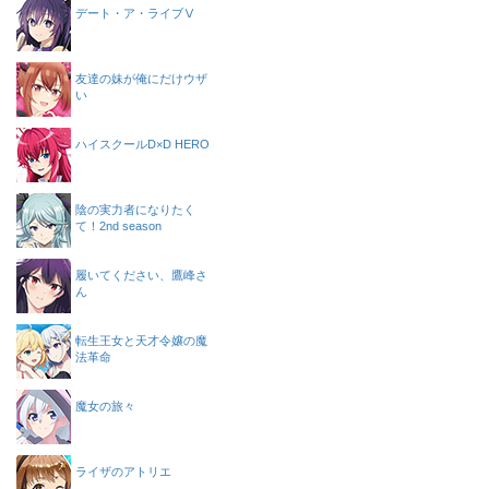
デート・ア・ライブⅤ
友達の妹が俺にだけウザ
い
ハイスクールD×D HERO
陰の実力者になりたく
て！2nd season
履いてください、鷹峰さ
ん
転生王女と天才令嬢の魔
法革命
魔女の旅々
ライザのアトリエ