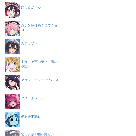
ばっどがーる
カナン様はあくまでチョ
ロい
ステラソラ
ようこそ実力至上主義の
教室へ
グリッドマン ユニバース
アズールレーン
少女終末旅行
私に天使が舞い降りた！