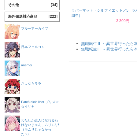
その他
[34]
ラバーマット（シルフィエット／5
ラ
周年）
海外発送対応商品
[222]
3,300円
ブルーアーカイブ
無職転生Ⅱ ～異世界行ったら
日本ファルコム
無職転生Ⅲ ～異世界行ったら
anemoi
さよならララ
Fate/kaleid liner プリズマ
☆イリヤ
わたしが恋人になれるわ
けないじゃん、ムリムリ!
（※ムリじゃなかっ
た!?）