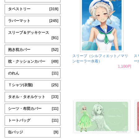
タペストリー
[319]
ラバーマット
[245]
スリーブ＆デッキケース
[91]
抱き枕カバー
[52]
スリーブ（シルフィエット／マリ
ス
ンセーラー水着）
ー
枕・クッションカバー
[49]
1,100円
のれん
[11]
Ｔシャツ(衣類)
[25]
タオル・タオルケット
[33]
シーツ・布団カバー
[11]
トートバッグ
[11]
缶バッジ
[9]