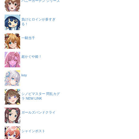
バニーガーデン シリーズ
負けヒロインが多すぎ
る！
一騎当千
超かぐや姫！
key
シノビマスター 閃乱カグ
ラ NEW LINK
ガールズバンドクライ
シャインポスト