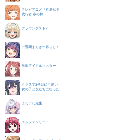
テレビアニメ『春夏秋冬
代行者 春の舞
ブラウンダスト2
一畳間まんきつ暮らし！
学園アイドルマスター
クラスで2番目に可愛い
女の子と友だちになった
よわよわ先生
エルフェンリート