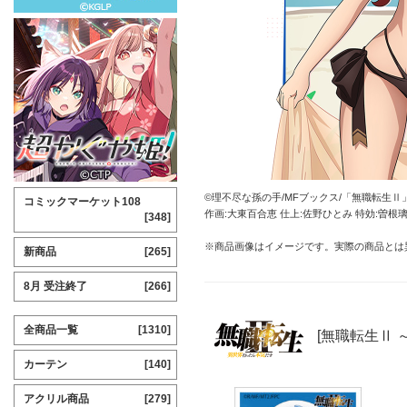
©理不尽な孫の手/MFブックス/「無職転生Ⅱ
コミックマーケット108
作画:大東百合恵 仕上:佐野ひとみ 特効:曽
[348]
※商品画像はイメージです。実際の商品とは
新商品
[265]
8月 受注終了
[266]
全商品一覧
[1310]
[無職転生Ⅱ
カーテン
[140]
アクリル商品
[279]