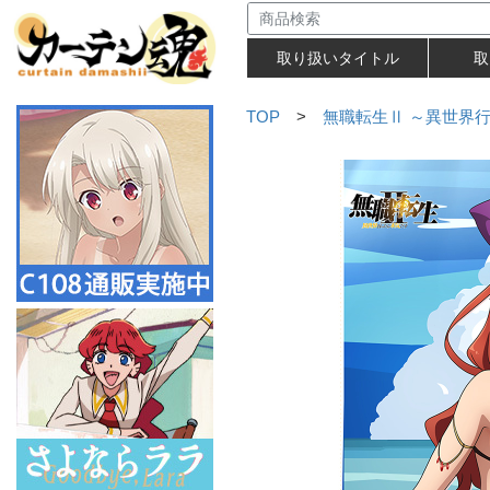
取り扱いタイトル
取
TOP
>
無職転生Ⅱ ～異世界