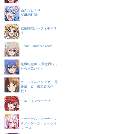
ぬきたし THE
ANIMATION
戦姫絶唱シンフォギアＸ
Ｖ
9-nine- Ruler’s Crown
無職転生Ⅲ ～異世界行っ
たら本気だす～
ガールズ＆パンツァー 最
終章 ＆ 戦車道大作
戦！
ドルフィンウェーブ
ノーゲーム・ノーライフ
＆ノーゲーム・ノーライ
フ ゼロ