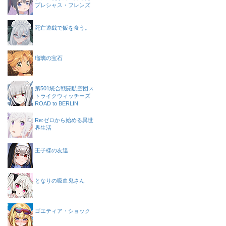
プレシャス・フレンズ
死亡遊戯で飯を食う。
瑠璃の宝石
第501統合戦闘航空団ス
トライクウィッチーズ
ROAD to BERLIN
Re:ゼロから始める異世
界生活
王子様の友達
となりの吸血鬼さん
ゴエティア・ショック