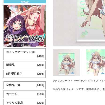
コミックマーケット108
[348]
新商品
[265]
8月 受注終了
[266]
©クリアレーヴ・マーベラス・グッドスマイ
全商品一覧
[1310]
※商品画像はイメージです。実際の商品とは
カーテン
[140]
アクリル商品
[279]