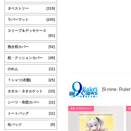
タペストリー
[319]
ラバーマット
[245]
スリーブ＆デッキケース
[91]
抱き枕カバー
[52]
枕・クッションカバー
[49]
のれん
[11]
Ｔシャツ(衣類)
[25]
[9-nine- Rul
タオル・タオルケット
[33]
シーツ・布団カバー
[11]
トートバッグ
[11]
缶バッジ
[9]