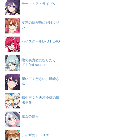
デート・ア・ライブⅤ
友達の妹が俺にだけウザ
い
ハイスクールD×D HERO
陰の実力者になりたく
て！2nd season
履いてください、鷹峰さ
ん
転生王女と天才令嬢の魔
法革命
魔女の旅々
ライザのアトリエ