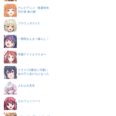
テレビアニメ『春夏秋冬
代行者 春の舞
ブラウンダスト2
一畳間まんきつ暮らし！
学園アイドルマスター
クラスで2番目に可愛い
女の子と友だちになった
よわよわ先生
エルフェンリート