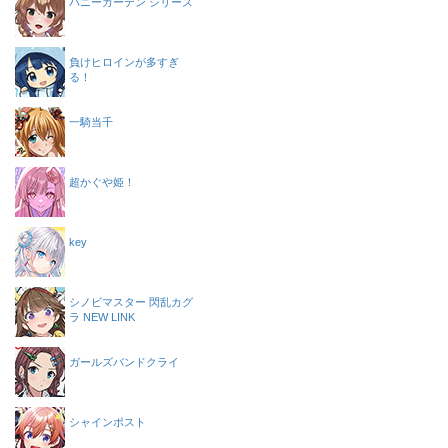
バニーガーデン シリーズ
負けヒロインが多すぎ
る！
一騎当千
超かぐや姫！
key
シノビマスター 閃乱カグ
ラ NEW LINK
ガールズバンドクライ
シャインポスト