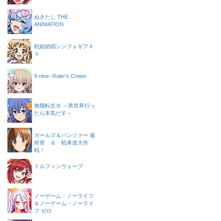
ぬきたし THE
ANIMATION
戦姫絶唱シンフォギアＸ
Ｖ
9-nine- Ruler’s Crown
無職転生Ⅲ ～異世界行っ
たら本気だす～
ガールズ＆パンツァー 最
終章 ＆ 戦車道大作
戦！
ドルフィンウェーブ
ノーゲーム・ノーライフ
＆ノーゲーム・ノーライ
フ ゼロ