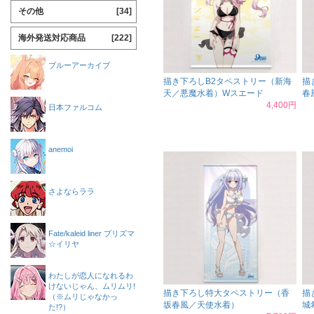
その他
[34]
海外発送対応商品
[222]
ブルーアーカイブ
描き下ろしB2タペストリー（新海
描
天／悪魔水着）Wスエード
春
4,400円
日本ファルコム
anemoi
さよならララ
Fate/kaleid liner プリズマ
☆イリヤ
わたしが恋人になれるわ
けないじゃん、ムリムリ!
描き下ろし特大タペストリー（香
描
（※ムリじゃなかっ
坂春風／天使水着）
城
た!?）