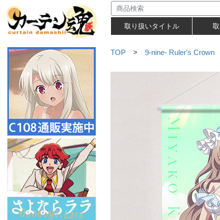
取り扱いタイトル
取
TOP
>
9-nine- Ruler's Crown