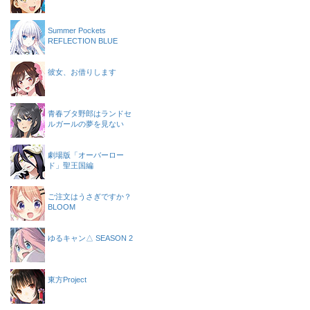
Summer Pockets
REFLECTION BLUE
彼女、お借りします
青春ブタ野郎はランドセ
ルガールの夢を見ない
劇場版「オーバーロー
ド」聖王国編
ご注文はうさぎですか？
BLOOM
ゆるキャン△ SEASON 2
東方Project