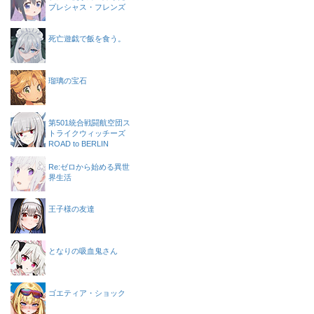
プレシャス・フレンズ
死亡遊戯で飯を食う。
瑠璃の宝石
第501統合戦闘航空団ス
トライクウィッチーズ
ROAD to BERLIN
Re:ゼロから始める異世
界生活
王子様の友達
となりの吸血鬼さん
ゴエティア・ショック