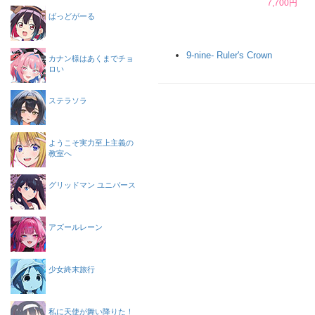
7,700円
ばっどがーる
9-nine- Ruler's Crown
カナン様はあくまでチョ
ロい
ステラソラ
ようこそ実力至上主義の
教室へ
グリッドマン ユニバース
アズールレーン
少女終末旅行
私に天使が舞い降りた！