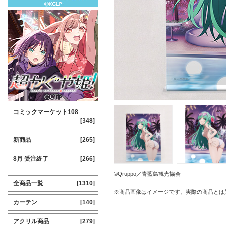
コミックマーケット108
[348]
新商品
[265]
8月 受注終了
[266]
©Qruppo／青藍島観光協会
全商品一覧
[1310]
※商品画像はイメージです。実際の商品とは
カーテン
[140]
アクリル商品
[279]