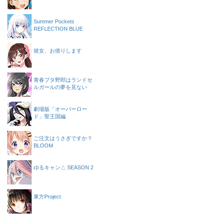
Summer Pockets
REFLECTION BLUE
彼女、お借りします
青春ブタ野郎はランドセ
ルガールの夢を見ない
劇場版「オーバーロー
ド」聖王国編
ご注文はうさぎですか？
BLOOM
ゆるキャン△ SEASON 2
東方Project