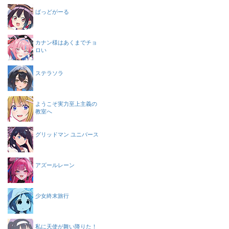
ばっどがーる
カナン様はあくまでチョ
ロい
ステラソラ
ようこそ実力至上主義の
教室へ
グリッドマン ユニバース
アズールレーン
少女終末旅行
私に天使が舞い降りた！