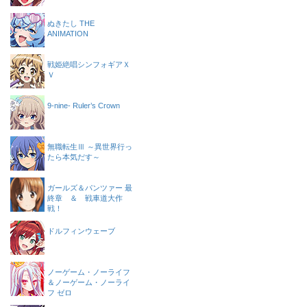
ぬきたし THE
ANIMATION
戦姫絶唱シンフォギアＸ
Ｖ
9-nine- Ruler’s Crown
無職転生Ⅲ ～異世界行っ
たら本気だす～
ガールズ＆パンツァー 最
終章 ＆ 戦車道大作
戦！
ドルフィンウェーブ
ノーゲーム・ノーライフ
＆ノーゲーム・ノーライ
フ ゼロ