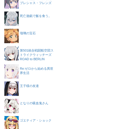
プレシャス・フレンズ
死亡遊戯で飯を食う。
瑠璃の宝石
第501統合戦闘航空団ス
トライクウィッチーズ
ROAD to BERLIN
Re:ゼロから始める異世
界生活
王子様の友達
となりの吸血鬼さん
ゴエティア・ショック