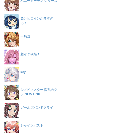
バニーガーデン シリーズ
負けヒロインが多すぎ
る！
一騎当千
超かぐや姫！
key
シノビマスター 閃乱カグ
ラ NEW LINK
ガールズバンドクライ
シャインポスト