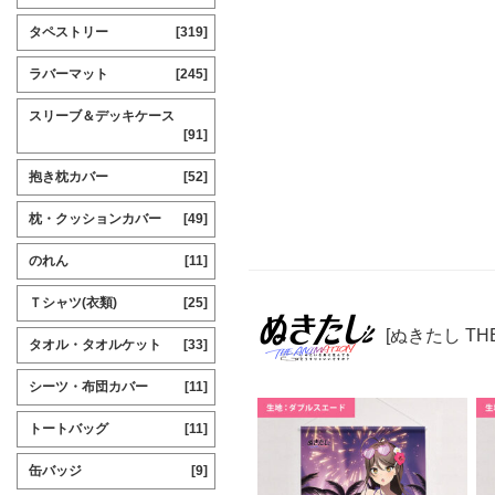
タペストリー
[319]
ラバーマット
[245]
スリーブ＆デッキケース
[91]
抱き枕カバー
[52]
枕・クッションカバー
[49]
のれん
[11]
Ｔシャツ(衣類)
[25]
[ぬきたし THE
タオル・タオルケット
[33]
シーツ・布団カバー
[11]
トートバッグ
[11]
缶バッジ
[9]