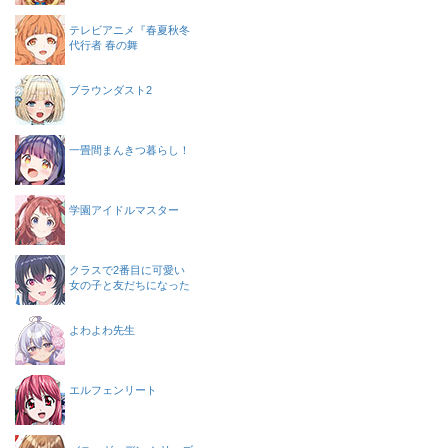
テレビアニメ『春夏秋冬
代行者 春の舞
ブラウンダスト2
一畳間まんきつ暮らし！
学園アイドルマスター
クラスで2番目に可愛い
女の子と友だちになった
よわよわ先生
エルフェンリート