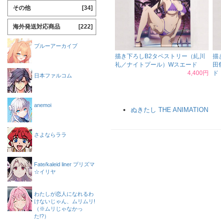
その他
[34]
海外発送対応商品
[222]
ブルーアーカイブ
描き下ろしB2タペストリー（糺川
描
礼／ナイトプール）Wスエード
田
4,400円
ド
日本ファルコム
anemoi
ぬきたし THE ANIMATION
さよならララ
Fate/kaleid liner プリズマ
☆イリヤ
わたしが恋人になれるわ
けないじゃん、ムリムリ!
（※ムリじゃなかっ
た!?）