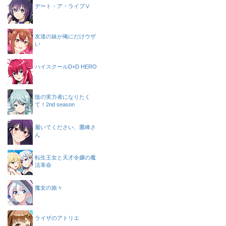
デート・ア・ライブⅤ
友達の妹が俺にだけウザ
い
ハイスクールD×D HERO
陰の実力者になりたく
て！2nd season
履いてください、鷹峰さ
ん
転生王女と天才令嬢の魔
法革命
魔女の旅々
ライザのアトリエ