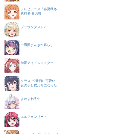
テレビアニメ『春夏秋冬
代行者 春の舞
ブラウンダスト2
一畳間まんきつ暮らし！
学園アイドルマスター
クラスで2番目に可愛い
女の子と友だちになった
よわよわ先生
エルフェンリート