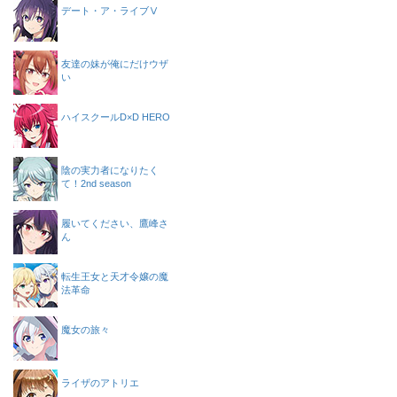
デート・ア・ライブⅤ
友達の妹が俺にだけウザ
い
ハイスクールD×D HERO
陰の実力者になりたく
て！2nd season
履いてください、鷹峰さ
ん
転生王女と天才令嬢の魔
法革命
魔女の旅々
ライザのアトリエ