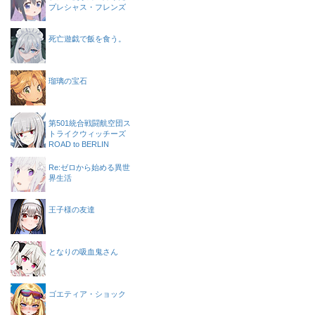
プレシャス・フレンズ
死亡遊戯で飯を食う。
瑠璃の宝石
第501統合戦闘航空団ス
トライクウィッチーズ
ROAD to BERLIN
Re:ゼロから始める異世
界生活
王子様の友達
となりの吸血鬼さん
ゴエティア・ショック