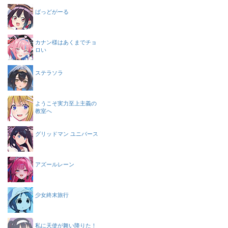
ばっどがーる
カナン様はあくまでチョ
ロい
ステラソラ
ようこそ実力至上主義の
教室へ
グリッドマン ユニバース
アズールレーン
少女終末旅行
私に天使が舞い降りた！