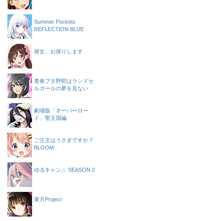
Summer Pockets
REFLECTION BLUE
彼女、お借りします
青春ブタ野郎はランドセ
ルガールの夢を見ない
劇場版「オーバーロー
ド」聖王国編
ご注文はうさぎですか？
BLOOM
ゆるキャン△ SEASON 2
東方Project