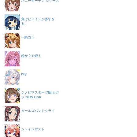
バニーガーデン シリーズ
負けヒロインが多すぎ
る！
一騎当千
超かぐや姫！
key
シノビマスター 閃乱カグ
ラ NEW LINK
ガールズバンドクライ
シャインポスト