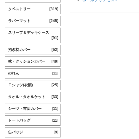
タペストリー
[319]
ラバーマット
[245]
スリーブ＆デッキケース
[91]
抱き枕カバー
[52]
枕・クッションカバー
[49]
のれん
[11]
Ｔシャツ(衣類)
[25]
タオル・タオルケット
[33]
シーツ・布団カバー
[11]
トートバッグ
[11]
缶バッジ
[9]