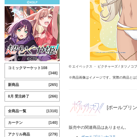
© エイベックス ・ ピクチャーズ / タツノコ
コミックマーケット108
[348]
※商品画像はイメージです。実際の商品とは
新商品
[265]
8月 受注終了
[266]
[ポールプリン
全商品一覧
[1310]
カーテン
[140]
販売中の関連商品はありません。
アクリル商品
[279]
ポールプリンセス!!