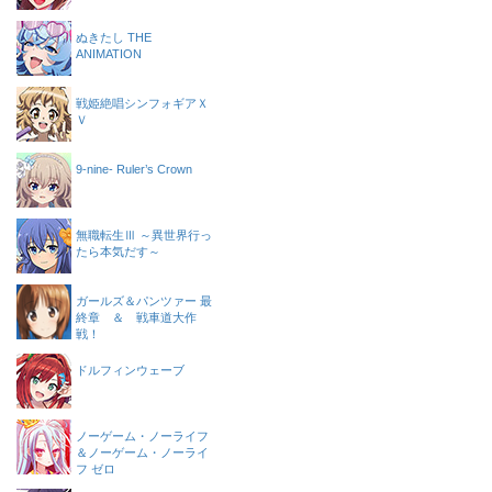
ぬきたし THE
ANIMATION
戦姫絶唱シンフォギアＸ
Ｖ
9-nine- Ruler’s Crown
無職転生Ⅲ ～異世界行っ
たら本気だす～
ガールズ＆パンツァー 最
終章 ＆ 戦車道大作
戦！
ドルフィンウェーブ
ノーゲーム・ノーライフ
＆ノーゲーム・ノーライ
フ ゼロ