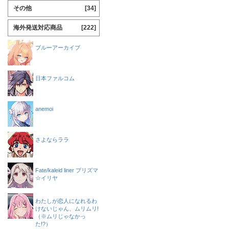
その他
[34]
海外発送対応商品
[222]
ブルーアーカイブ
日本ファルコム
anemoi
さよならララ
Fate/kaleid liner プリズマ
☆イリヤ
わたしが恋人になれるわ
けないじゃん、ムリムリ!
（※ムリじゃなかっ
た!?）