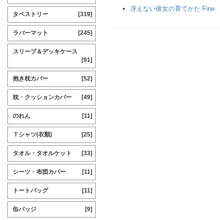
冴えない彼女の育てかた Fine
タペストリー
[319]
ラバーマット
[245]
スリーブ＆デッキケース
[91]
抱き枕カバー
[52]
枕・クッションカバー
[49]
のれん
[11]
Ｔシャツ(衣類)
[25]
タオル・タオルケット
[33]
シーツ・布団カバー
[11]
トートバッグ
[11]
缶バッジ
[9]