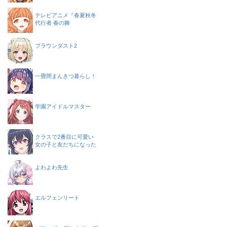
テレビアニメ『春夏秋冬
代行者 春の舞
ブラウンダスト2
一畳間まんきつ暮らし！
学園アイドルマスター
クラスで2番目に可愛い
女の子と友だちになった
よわよわ先生
エルフェンリート