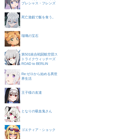
プレシャス・フレンズ
死亡遊戯で飯を食う。
瑠璃の宝石
第501統合戦闘航空団ス
トライクウィッチーズ
ROAD to BERLIN
Re:ゼロから始める異世
界生活
王子様の友達
となりの吸血鬼さん
ゴエティア・ショック