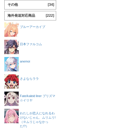
その他
[34]
海外発送対応商品
[222]
ブルーアーカイブ
日本ファルコム
anemoi
さよならララ
Fate/kaleid liner プリズマ
☆イリヤ
わたしが恋人になれるわ
けないじゃん、ムリムリ!
（※ムリじゃなかっ
た!?）