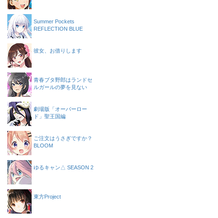
Summer Pockets
REFLECTION BLUE
彼女、お借りします
青春ブタ野郎はランドセ
ルガールの夢を見ない
劇場版「オーバーロー
ド」聖王国編
ご注文はうさぎですか？
BLOOM
ゆるキャン△ SEASON 2
東方Project