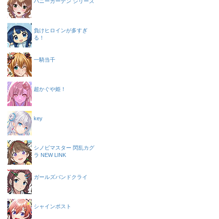
バニーガーデン シリーズ
負けヒロインが多すぎ
る！
一騎当千
超かぐや姫！
key
シノビマスター 閃乱カグ
ラ NEW LINK
ガールズバンドクライ
シャインポスト