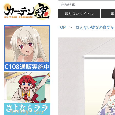
取り扱いタイトル
取
TOP
>
冴えない彼女の育てかた 