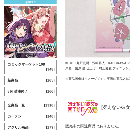
© 2019 丸戸史明・深崎暮人・KADOKA
コミックマーケット108
原画：栗原 優 仕上げ：村上彩夏 フィニッ
[348]
※商品画像はイメージです。実際の商品とは
新商品
[265]
8月 受注終了
[266]
全商品一覧
[1310]
[冴えない彼女
カーテン
[140]
販売中の関連商品はありません。
アクリル商品
[279]