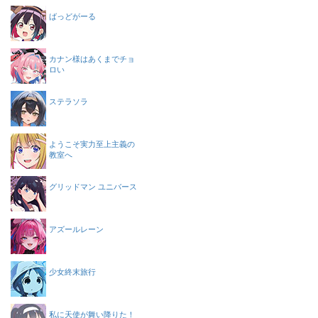
ばっどがーる
カナン様はあくまでチョ
ロい
ステラソラ
ようこそ実力至上主義の
教室へ
グリッドマン ユニバース
アズールレーン
少女終末旅行
私に天使が舞い降りた！