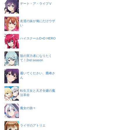
デート・ア・ライブⅤ
友達の妹が俺にだけウザ
い
ハイスクールD×D HERO
陰の実力者になりたく
て！2nd season
履いてください、鷹峰さ
ん
転生王女と天才令嬢の魔
法革命
魔女の旅々
ライザのアトリエ