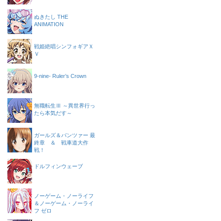
ぬきたし THE
ANIMATION
戦姫絶唱シンフォギアＸ
Ｖ
9-nine- Ruler’s Crown
無職転生Ⅲ ～異世界行っ
たら本気だす～
ガールズ＆パンツァー 最
終章 ＆ 戦車道大作
戦！
ドルフィンウェーブ
ノーゲーム・ノーライフ
＆ノーゲーム・ノーライ
フ ゼロ