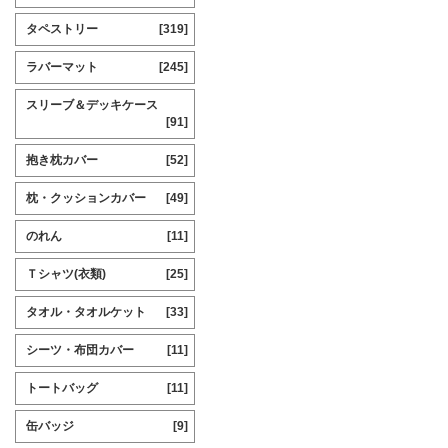
タペストリー
[319]
ラバーマット
[245]
スリーブ＆デッキケース
[91]
抱き枕カバー
[52]
枕・クッションカバー
[49]
のれん
[11]
Ｔシャツ(衣類)
[25]
タオル・タオルケット
[33]
シーツ・布団カバー
[11]
トートバッグ
[11]
缶バッジ
[9]