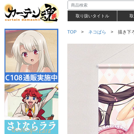
取り扱いタイトル
取
TOP
>
ネコぱら
> 描き下ろ