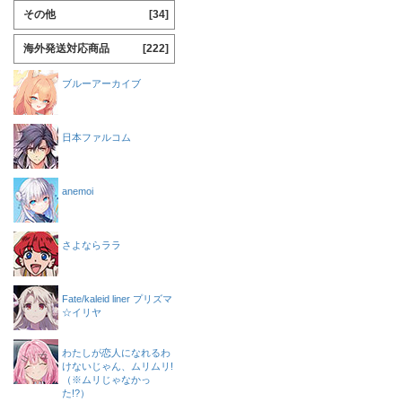
その他
[34]
海外発送対応商品
[222]
ブルーアーカイブ
日本ファルコム
anemoi
さよならララ
Fate/kaleid liner プリズマ
☆イリヤ
わたしが恋人になれるわ
けないじゃん、ムリムリ!
（※ムリじゃなかっ
た!?）