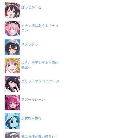
ばっどがーる
カナン様はあくまでチョ
ロい
ステラソラ
ようこそ実力至上主義の
教室へ
グリッドマン ユニバース
アズールレーン
少女終末旅行
私に天使が舞い降りた！