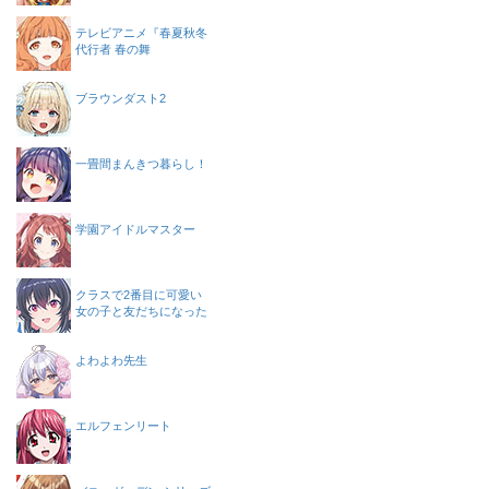
テレビアニメ『春夏秋冬
代行者 春の舞
ブラウンダスト2
一畳間まんきつ暮らし！
学園アイドルマスター
クラスで2番目に可愛い
女の子と友だちになった
よわよわ先生
エルフェンリート