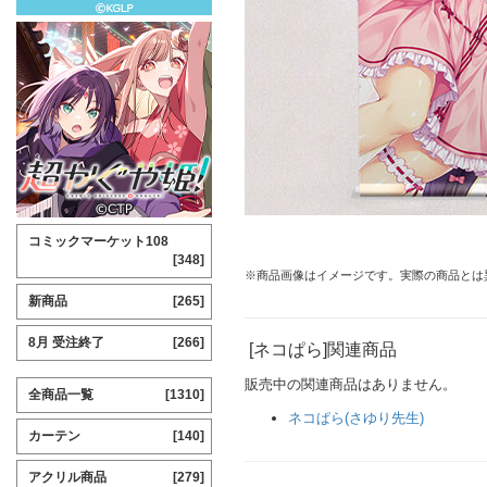
コミックマーケット108
[348]
※商品画像はイメージです。実際の商品とは
新商品
[265]
8月 受注終了
[266]
[ネコぱら]関連商品
販売中の関連商品はありません。
全商品一覧
[1310]
ネコぱら(さゆり先生)
カーテン
[140]
アクリル商品
[279]