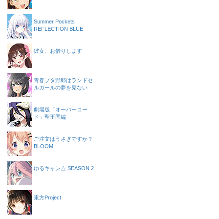
Summer Pockets
REFLECTION BLUE
彼女、お借りします
青春ブタ野郎はランドセ
ルガールの夢を見ない
劇場版「オーバーロー
ド」聖王国編
ご注文はうさぎですか？
BLOOM
ゆるキャン△ SEASON 2
東方Project