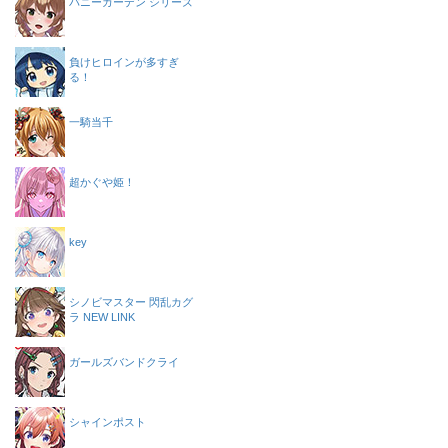
バニーガーデン シリーズ
負けヒロインが多すぎ
る！
一騎当千
超かぐや姫！
key
シノビマスター 閃乱カグ
ラ NEW LINK
ガールズバンドクライ
シャインポスト