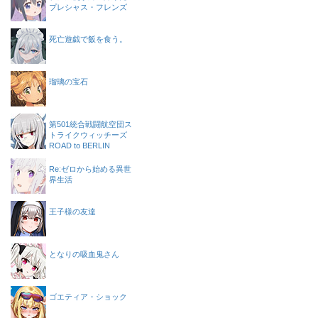
プレシャス・フレンズ
死亡遊戯で飯を食う。
瑠璃の宝石
第501統合戦闘航空団ス
トライクウィッチーズ
ROAD to BERLIN
Re:ゼロから始める異世
界生活
王子様の友達
となりの吸血鬼さん
ゴエティア・ショック