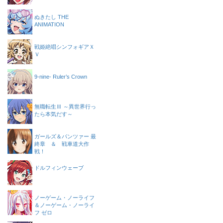
ぬきたし THE
ANIMATION
戦姫絶唱シンフォギアＸ
Ｖ
9-nine- Ruler’s Crown
無職転生Ⅲ ～異世界行っ
たら本気だす～
ガールズ＆パンツァー 最
終章 ＆ 戦車道大作
戦！
ドルフィンウェーブ
ノーゲーム・ノーライフ
＆ノーゲーム・ノーライ
フ ゼロ