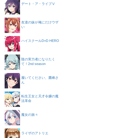
デート・ア・ライブⅤ
友達の妹が俺にだけウザ
い
ハイスクールD×D HERO
陰の実力者になりたく
て！2nd season
履いてください、鷹峰さ
ん
転生王女と天才令嬢の魔
法革命
魔女の旅々
ライザのアトリエ