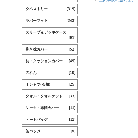
タペストリー
[319]
ラバーマット
[243]
スリーブ＆デッキケース
[91]
抱き枕カバー
[52]
枕・クッションカバー
[49]
のれん
[10]
Ｔシャツ(衣類)
[25]
タオル・タオルケット
[33]
シーツ・布団カバー
[11]
トートバッグ
[11]
缶バッジ
[9]