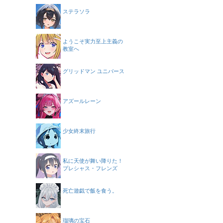
ステラソラ
ようこそ実力至上主義の
教室へ
グリッドマン ユニバース
アズールレーン
少女終末旅行
私に天使が舞い降りた！
プレシャス・フレンズ
死亡遊戯で飯を食う。
瑠璃の宝石