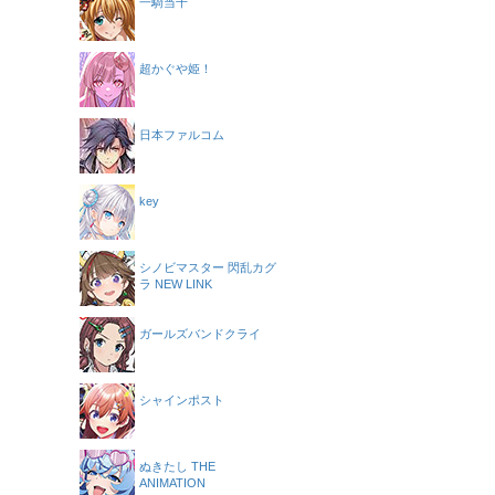
一騎当千
超かぐや姫！
日本ファルコム
key
シノビマスター 閃乱カグ
ラ NEW LINK
ガールズバンドクライ
シャインポスト
ぬきたし THE
ANIMATION