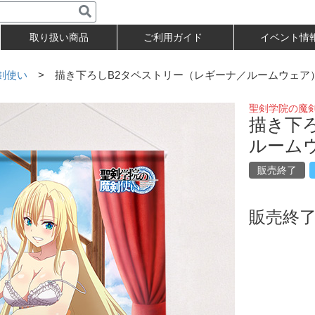
取り扱い商品
ご利用ガイド
イベント情
剣使い
> 描き下ろしB2タペストリー（レギーナ／ルームウェア
聖剣学院の魔
描き下
ルーム
販売終了
販売終