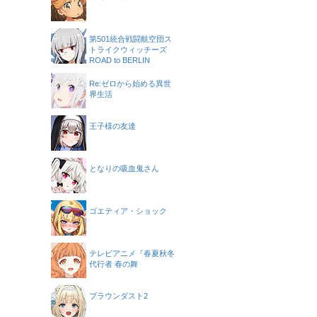
第501統合戦闘航空団ス
トライクウィッチーズ
ROAD to BERLIN
Re:ゼロから始める異世
界生活
王子様の友達
となりの吸血鬼さん
ゴエティア・ショック
テレビアニメ『春夏秋冬
代行者 春の舞
ブラウンダスト2