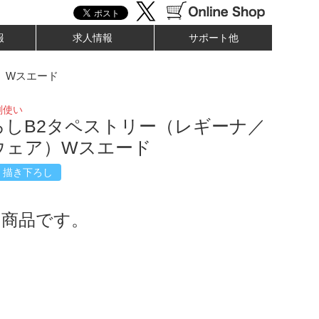
報
求人情報
サポート他
）Wスエード
剣使い
ろしB2タペストリー（レギーナ／
ウェア）Wスエード
描き下ろし
了商品です。