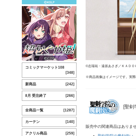
©志瑞祐・遠坂あさぎ／ＫＡＤＯ
コミックマーケット108
[348]
※商品画像はイメージです。実際
新商品
[242]
8月 受注終了
[266]
[聖剣
全商品一覧
[1287]
カーテン
[140]
販売中の関連商品はありま
アクリル商品
[259]
聖剣学院の魔剣使い