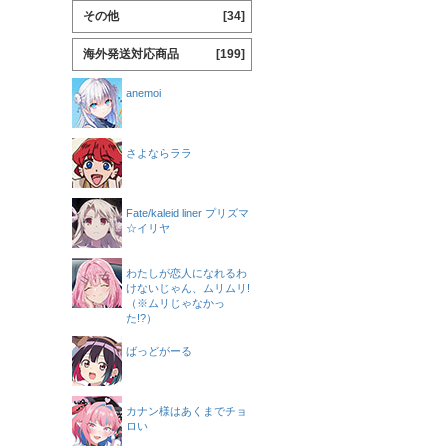
その他
[34]
海外発送対応商品
[199]
anemoi
さよならララ
Fate/kaleid liner プリズマ
☆イリヤ
わたしが恋人になれるわ
けないじゃん、ムリムリ!
（※ムリじゃなかっ
た!?）
ばっどがーる
カナン様はあくまでチョ
ロい