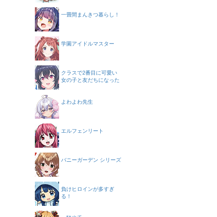
一畳間まんきつ暮らし！
学園アイドルマスター
クラスで2番目に可愛い
女の子と友だちになった
よわよわ先生
エルフェンリート
バニーガーデン シリーズ
負けヒロインが多すぎ
る！