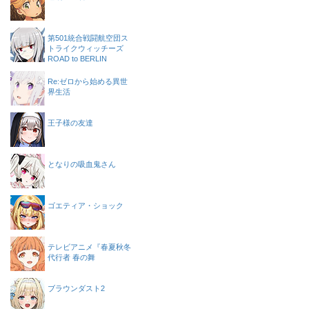
第501統合戦闘航空団ス
トライクウィッチーズ
ROAD to BERLIN
Re:ゼロから始める異世
界生活
王子様の友達
となりの吸血鬼さん
ゴエティア・ショック
テレビアニメ『春夏秋冬
代行者 春の舞
ブラウンダスト2