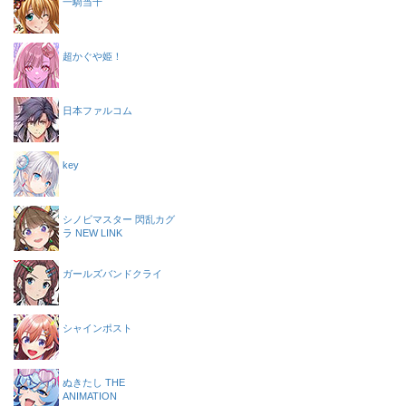
一騎当千
超かぐや姫！
日本ファルコム
key
シノビマスター 閃乱カグ
ラ NEW LINK
ガールズバンドクライ
シャインポスト
ぬきたし THE
ANIMATION