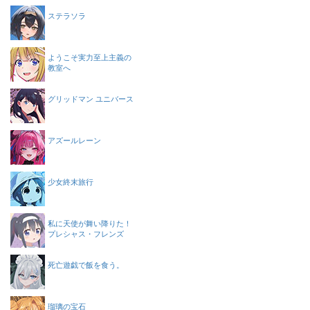
ステラソラ
ようこそ実力至上主義の
教室へ
グリッドマン ユニバース
アズールレーン
少女終末旅行
私に天使が舞い降りた！
プレシャス・フレンズ
死亡遊戯で飯を食う。
瑠璃の宝石