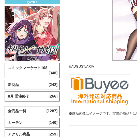
©AUGUST/ARIA
コミックマーケット108
[348]
新商品
[242]
8月 受注終了
[266]
全商品一覧
[1287]
※商品画像はイメージです。実際の商品とは
カーテン
[140]
アクリル商品
[259]