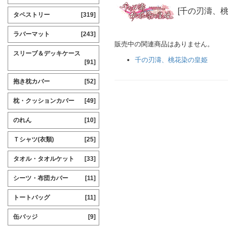
[千の刃濤、
タペストリー
[319]
ラバーマット
[243]
販売中の関連商品はありません。
スリーブ＆デッキケース
千の刃濤、桃花染の皇姫
[91]
抱き枕カバー
[52]
枕・クッションカバー
[49]
のれん
[10]
Ｔシャツ(衣類)
[25]
タオル・タオルケット
[33]
シーツ・布団カバー
[11]
トートバッグ
[11]
缶バッジ
[9]