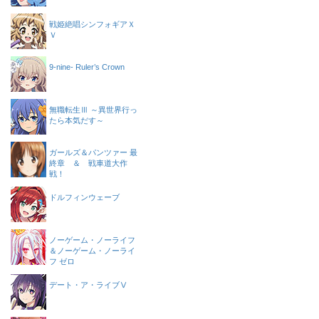
戦姫絶唱シンフォギアＸ
Ｖ
9-nine- Ruler’s Crown
無職転生Ⅲ ～異世界行っ
たら本気だす～
ガールズ＆パンツァー 最
終章 ＆ 戦車道大作
戦！
ドルフィンウェーブ
ノーゲーム・ノーライフ
＆ノーゲーム・ノーライ
フ ゼロ
デート・ア・ライブⅤ