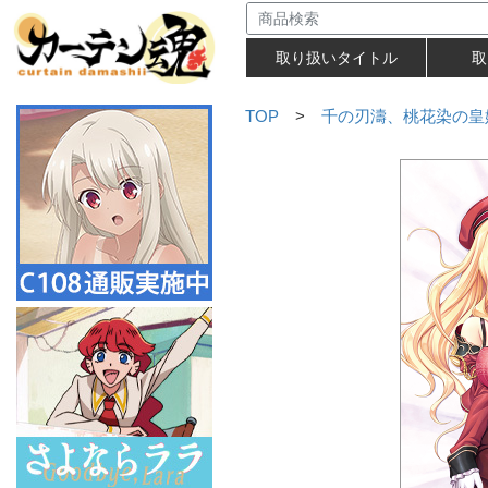
取り扱いタイトル
取
TOP
>
千の刃濤、桃花染の皇