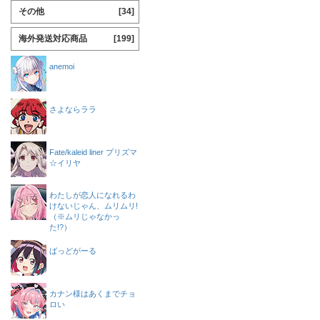
その他
[34]
海外発送対応商品
[199]
anemoi
さよならララ
Fate/kaleid liner プリズマ
☆イリヤ
わたしが恋人になれるわ
けないじゃん、ムリムリ!
（※ムリじゃなかっ
た!?）
ばっどがーる
カナン様はあくまでチョ
ロい