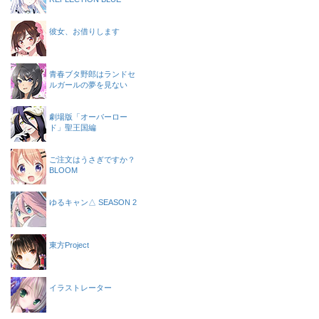
彼女、お借りします
青春ブタ野郎はランドセ
ルガールの夢を見ない
劇場版「オーバーロー
ド」聖王国編
ご注文はうさぎですか？
BLOOM
ゆるキャン△ SEASON 2
東方Project
イラストレーター