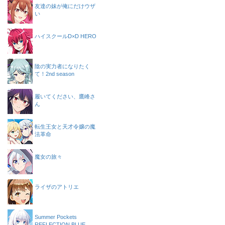
友達の妹が俺にだけウザ
い
ハイスクールD×D HERO
陰の実力者になりたく
て！2nd season
履いてください、鷹峰さ
ん
転生王女と天才令嬢の魔
法革命
魔女の旅々
ライザのアトリエ
Summer Pockets
REFLECTION BLUE