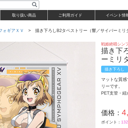
取り扱い商品
ご利用ガイド
イベント情
フォギアＸＶ
> 描き下ろしB2タペストリー（響／サイバーミリ
戦姫絶唱シン
描き下
ーミリ
描き下ろし
マットな質感
リーです。
PET支管・
4
価格：
ポイント：
132