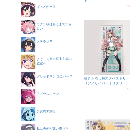
ド
4
ばっどがーる
カナン様はあくまでチョ
ロい
ステラソラ
ようこそ実力至上主義の
教室へ
グリッドマン ユニバース
描き下ろし特大タペストリー
リア／サイバーミリタリー）
7
アズールレーン
少女終末旅行
私に天使が舞い降りた！