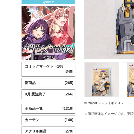
コミックマーケット108
[348]
新商品
[265]
8月 受注終了
[266]
©Project シンフォギアＸＶ
全商品一覧
[1310]
※商品画像はイメージです。実際
カーテン
[140]
アクリル商品
[279]