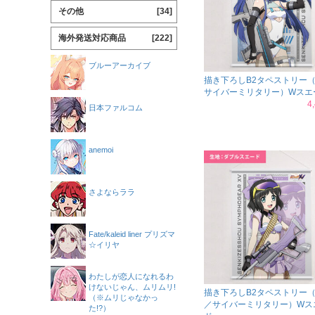
その他
[34]
海外発送対応商品
[222]
ブルーアーカイブ
描き下ろしB2タペストリー
サイバーミリタリー）Wスエ
4
日本ファルコム
anemoi
さよならララ
Fate/kaleid liner プリズマ
☆イリヤ
わたしが恋人になれるわ
けないじゃん、ムリムリ!
描き下ろしB2タペストリー
（※ムリじゃなかっ
／サイバーミリタリー）Wス
た!?）