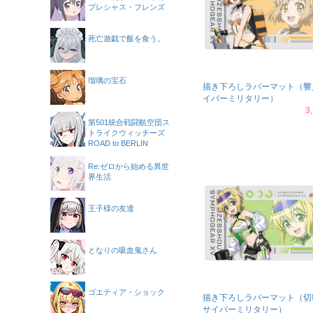
プレシャス・フレンズ
死亡遊戯で飯を食う。
瑠璃の宝石
描き下ろしラバーマット（響
イバーミリタリー）
3
第501統合戦闘航空団ス
トライクウィッチーズ
ROAD to BERLIN
Re:ゼロから始める異世
界生活
王子様の友達
となりの吸血鬼さん
ゴエティア・ショック
描き下ろしラバーマット（切
サイバーミリタリー）