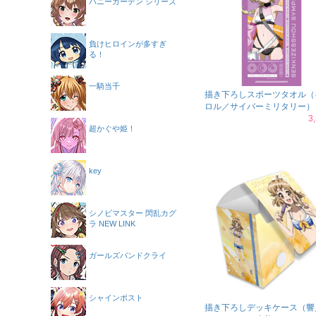
バニーガーデン シリーズ
負けヒロインが多すぎ
る！
一騎当千
描き下ろしスポーツタオル（
ロル／サイバーミリタリー）
3
超かぐや姫！
key
シノビマスター 閃乱カグ
ラ NEW LINK
ガールズバンドクライ
シャインポスト
描き下ろしデッキケース（響