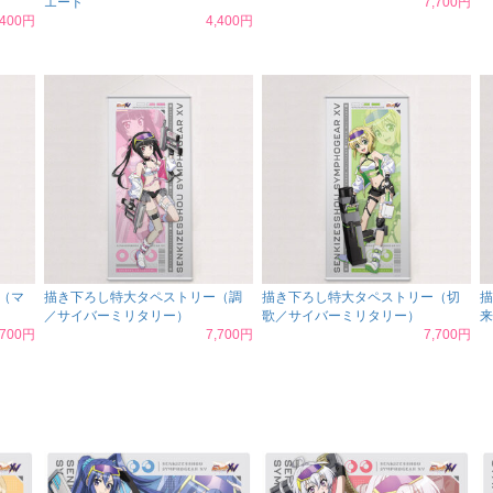
エード
7,700円
,400円
4,400円
（マ
描き下ろし特大タペストリー（調
描き下ろし特大タペストリー（切
描
／サイバーミリタリー）
歌／サイバーミリタリー）
来
,700円
7,700円
7,700円