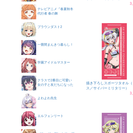
3
テレビアニメ『春夏秋冬
代行者 春の舞
ブラウンダスト2
一畳間まんきつ暮らし！
学園アイドルマスター
クラスで2番目に可愛い
描き下ろしスポーツタオル（
女の子と友だちになった
ス／サイバーミリタリー）
3
よわよわ先生
エルフェンリート