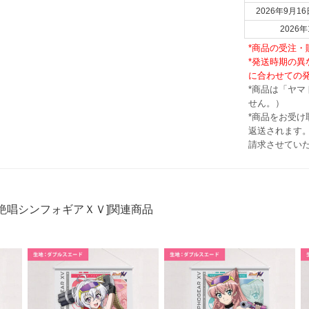
2026年9月16
202
*商品の受注
*発送時期の
に合わせての
*商品は「ヤ
せん。）
*商品をお受
返送されます。
請求させてい
絶唱シンフォギアＸＶ]関連商品