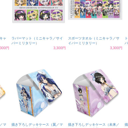
キャ
ラバーマット（ミニキャラ／サイ
スポーツタオル（ミニキャラ／サ
ト
バーミリタリー）
イバーミリタリー）
バ
,300円
3,300円
3,300円
／マ
描き下ろしデッキケース（翼／マ
描き下ろしデッキケース（未来／
描