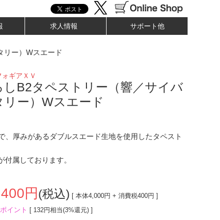
報
求人情報
サポート他
タリー）Wスエード
フォギアＸＶ
ろしB2タペストリー（響／サイバ
タリー）Wスエード
で、厚みがあるダブルスエード生地を使用したタペスト
紐が付属しております。
,400
円
(税込)
[ 本体
4,000
円 + 消費税
400
円 ]
ポイント
[ 132円相当(3%還元) ]