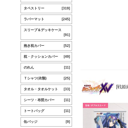
タペストリー
[319]
ラバーマット
[245]
スリーブ＆デッキケース
[91]
抱き枕カバー
[52]
枕・クッションカバー
[49]
のれん
[11]
Ｔシャツ(衣類)
[25]
[戦姫
タオル・タオルケット
[33]
シーツ・布団カバー
[11]
トートバッグ
[11]
缶バッジ
[9]