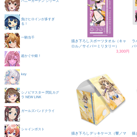
バニーガーデン シリーズ
負けヒロインが多すぎ
る！
一騎当千
描き下ろしスポーツタオル（キャ
ラ
ロル／サイバーミリタリー）
バ
3,300円
超かぐや姫！
key
シノビマスター 閃乱カグ
ラ NEW LINK
ガールズバンドクライ
シャインポスト
描き下ろしデッキケース（響／マ
描