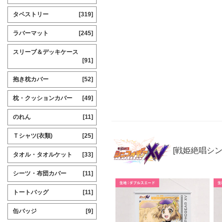
タペストリー
[319]
ラバーマット
[245]
スリーブ＆デッキケース
[91]
抱き枕カバー
[52]
枕・クッションカバー
[49]
のれん
[11]
Ｔシャツ(衣類)
[25]
[戦姫絶唱シ
タオル・タオルケット
[33]
シーツ・布団カバー
[11]
トートバッグ
[11]
缶バッジ
[9]