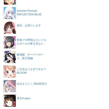
Summer Pockets
REFLECTION BLUE
彼女、お借りします
青春ブタ野郎はランドセ
ルガールの夢を見ない
劇場版「オーバーロー
ド」聖王国編
ご注文はうさぎですか？
BLOOM
ゆるキャン△ SEASON 2
東方Project