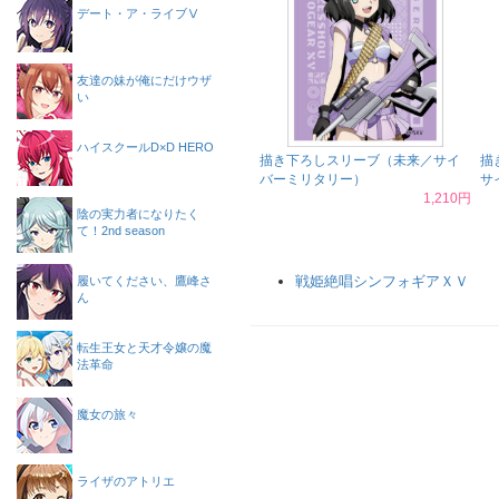
デート・ア・ライブⅤ
友達の妹が俺にだけウザ
い
ハイスクールD×D HERO
描き下ろしスリーブ（未来／サイ
描
バーミリタリー）
サ
1,210円
陰の実力者になりたく
て！2nd season
戦姫絶唱シンフォギアＸＶ
履いてください、鷹峰さ
ん
転生王女と天才令嬢の魔
法革命
魔女の旅々
ライザのアトリエ