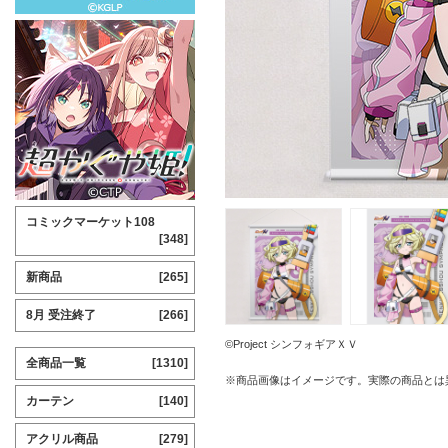
コミックマーケット108
[348]
新商品
[265]
8月 受注終了
[266]
©Project シンフォギアＸＶ
全商品一覧
[1310]
※商品画像はイメージです。実際の商品とは
カーテン
[140]
アクリル商品
[279]