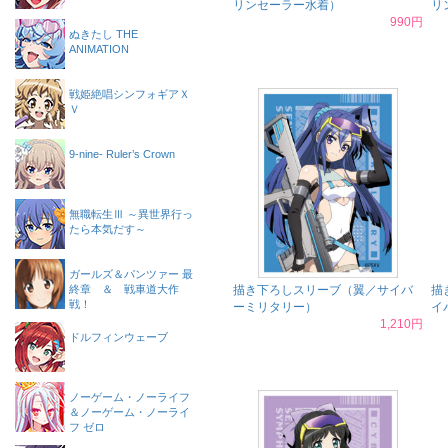
リンセーラー水着）
リ
990円
ぬきたし THE
ANIMATION
戦姫絶唱シンフォギアＸ
Ｖ
9-nine- Ruler’s Crown
無職転生Ⅲ ～異世界行っ
たら本気だす～
ガールズ＆パンツァー 最
終章 ＆ 戦車道大作
描き下ろしスリーブ（翼／サイバ
描
戦！
ーミリタリー）
イ
1,210円
ドルフィンウェーブ
ノーゲーム・ノーライフ
＆ノーゲーム・ノーライ
フ ゼロ