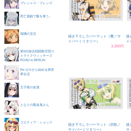
プレシャス・フレンズ
死亡遊戯で飯を食う。
瑠璃の宝石
描き下ろしラバーマット（響／サ
描
イバーミリタリー）
イ
3,300円
第501統合戦闘航空団ス
トライクウィッチーズ
ROAD to BERLIN
Re:ゼロから始める異世
界生活
王子様の友達
となりの吸血鬼さん
ゴエティア・ショック
描き下ろしラバーマット（切歌／
描
サイバーミリタリー）
サ