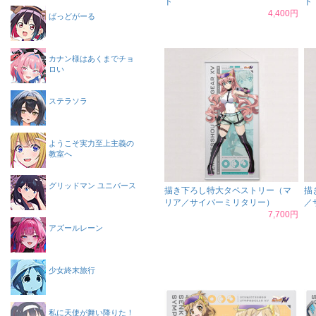
ド
ド
4,400円
ばっどがーる
カナン様はあくまでチョ
ロい
ステラソラ
ようこそ実力至上主義の
教室へ
グリッドマン ユニバース
描き下ろし特大タペストリー（マ
描
リア／サイバーミリタリー）
／
7,700円
アズールレーン
少女終末旅行
私に天使が舞い降りた！