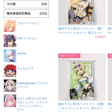
その他
[34]
海外発送対応商品
[222]
ブルーアーカイブ
描き下ろしB2タペストリー（響／
描
サイバーミリタリー）Wスエード
サ
4,400円
日本ファルコム
anemoi
さよならララ
Fate/kaleid liner プリズマ
☆イリヤ
わたしが恋人になれるわ
けないじゃん、ムリムリ!
描き下ろしB2タペストリー（切歌
描
（※ムリじゃなかっ
／サイバーミリタリー）Wスエー
／
た!?）