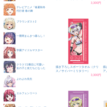
3,300円
テレビアニメ『春夏秋冬
代行者 春の舞
ブラウンダスト2
一畳間まんきつ暮らし！
学園アイドルマスター
クラスで2番目に可愛い
描き下ろしスポーツタオル（クリ
描
女の子と友だちになった
ス／サイバーミリタリー）
ア
3,300円
よわよわ先生
エルフェンリート