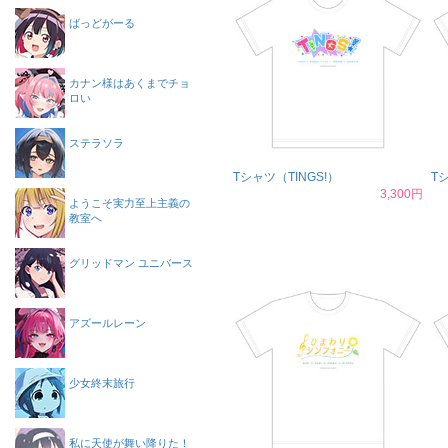
ばっどがーる
カナン様はあくまでチョ
ロい
ステラソラ
Tシャツ（TINGS!）
T
3,300円
ようこそ実力至上主義の
教室へ
グリッドマン ユニバース
アズールレーン
少女終末旅行
私に天使が舞い降りた！