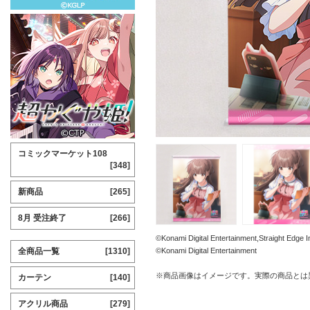
コミックマーケット108
[348]
新商品
[265]
8月 受注終了
[266]
©Konami Digital Entertainment,Straig
全商品一覧
[1310]
©Konami Digital Entertainment
※商品画像はイメージです。実際の商品とは
カーテン
[140]
アクリル商品
[279]