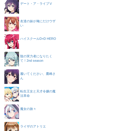
デート・ア・ライブⅤ
友達の妹が俺にだけウザ
い
ハイスクールD×D HERO
陰の実力者になりたく
て！2nd season
履いてください、鷹峰さ
ん
転生王女と天才令嬢の魔
法革命
魔女の旅々
ライザのアトリエ