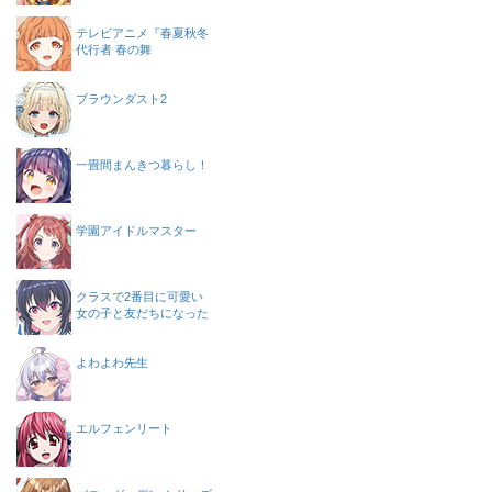
テレビアニメ『春夏秋冬
代行者 春の舞
ブラウンダスト2
一畳間まんきつ暮らし！
学園アイドルマスター
クラスで2番目に可愛い
女の子と友だちになった
よわよわ先生
エルフェンリート