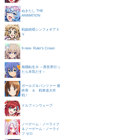
ぬきたし THE
ANIMATION
戦姫絶唱シンフォギアＸ
Ｖ
9-nine- Ruler’s Crown
無職転生Ⅲ ～異世界行っ
たら本気だす～
ガールズ＆パンツァー 最
終章 ＆ 戦車道大作
戦！
ドルフィンウェーブ
ノーゲーム・ノーライフ
＆ノーゲーム・ノーライ
フ ゼロ