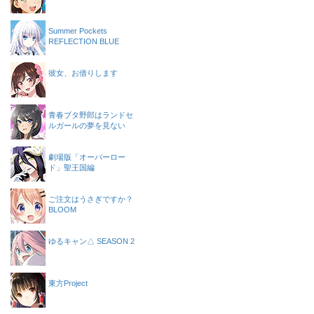
Summer Pockets
REFLECTION BLUE
彼女、お借りします
青春ブタ野郎はランドセ
ルガールの夢を見ない
劇場版「オーバーロー
ド」聖王国編
ご注文はうさぎですか？
BLOOM
ゆるキャン△ SEASON 2
東方Project