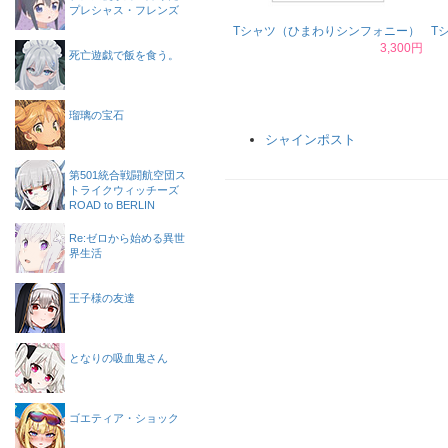
プレシャス・フレンズ
Tシャツ（ひまわりシンフォニー）
T
3,300円
死亡遊戯で飯を食う。
瑠璃の宝石
シャインポスト
第501統合戦闘航空団ス
トライクウィッチーズ
ROAD to BERLIN
Re:ゼロから始める異世
界生活
王子様の友達
となりの吸血鬼さん
ゴエティア・ショック