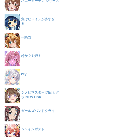
バニーガーデン シリーズ
負けヒロインが多すぎ
る！
一騎当千
超かぐや姫！
key
シノビマスター 閃乱カグ
ラ NEW LINK
ガールズバンドクライ
シャインポスト