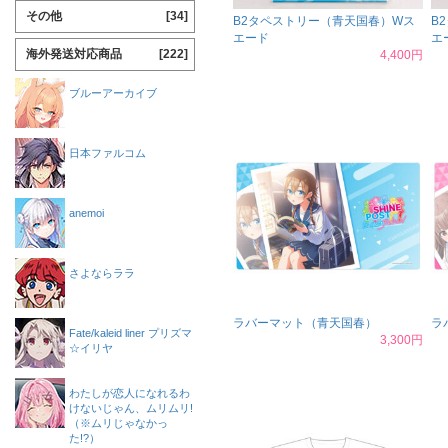
その他
[34]
B2タペストリー（青天国春）Wス
B
エード
エ
海外発送対応商品
[222]
4,400円
ブルーアーカイブ
日本ファルコム
anemoi
さよならララ
ラバーマット（青天国春）
ラ
Fate/kaleid liner プリズマ
3,300円
☆イリヤ
わたしが恋人になれるわ
けないじゃん、ムリムリ!
（※ムリじゃなかっ
た!?）