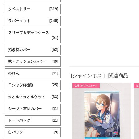
タペストリー
[319]
ラバーマット
[245]
スリーブ＆デッキケース
[91]
抱き枕カバー
[52]
枕・クッションカバー
[49]
のれん
[11]
[シャインポスト]関連商品
Ｔシャツ(衣類)
[25]
タオル・タオルケット
[33]
シーツ・布団カバー
[11]
トートバッグ
[11]
缶バッジ
[9]