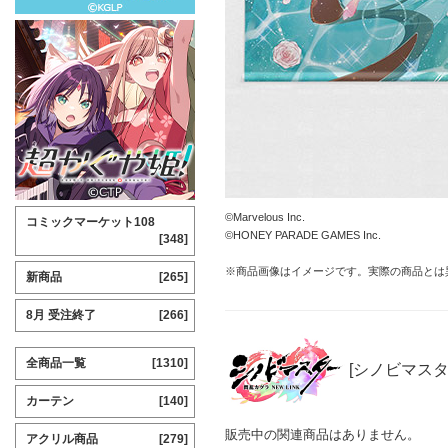
©Marvelous Inc.
コミックマーケット108
©HONEY PARADE GAMES Inc.
[348]
※商品画像はイメージです。実際の商品とは
新商品
[265]
8月 受注終了
[266]
全商品一覧
[1310]
[シノビマスター
カーテン
[140]
販売中の関連商品はありません。
アクリル商品
[279]