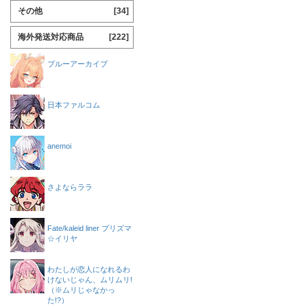
その他
[34]
海外発送対応商品
[222]
ブルーアーカイブ
日本ファルコム
anemoi
さよならララ
Fate/kaleid liner プリズマ
☆イリヤ
わたしが恋人になれるわ
けないじゃん、ムリムリ!
（※ムリじゃなかっ
た!?）