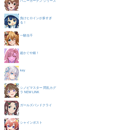
バニーガーデン シリーズ
負けヒロインが多すぎ
る！
一騎当千
超かぐや姫！
key
シノビマスター 閃乱カグ
ラ NEW LINK
ガールズバンドクライ
シャインポスト