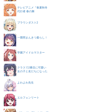
テレビアニメ『春夏秋冬
代行者 春の舞
ブラウンダスト2
一畳間まんきつ暮らし！
学園アイドルマスター
クラスで2番目に可愛い
女の子と友だちになった
よわよわ先生
エルフェンリート