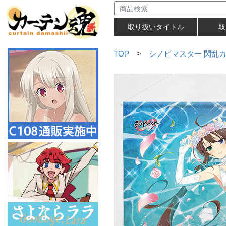
取り扱いタイトル
取
TOP
>
シノビマスター 閃乱カグ