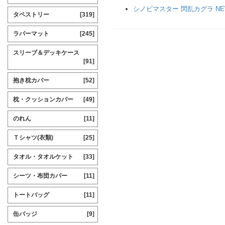
シノビマスター 閃乱カグラ NEW
タペストリー
[319]
ラバーマット
[245]
スリーブ＆デッキケース
[91]
抱き枕カバー
[52]
枕・クッションカバー
[49]
のれん
[11]
Ｔシャツ(衣類)
[25]
タオル・タオルケット
[33]
シーツ・布団カバー
[11]
トートバッグ
[11]
缶バッジ
[9]