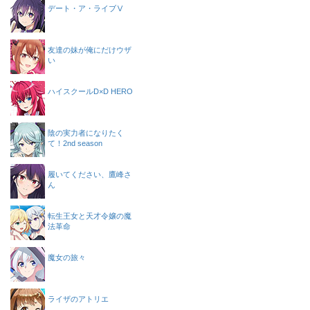
デート・ア・ライブⅤ
友達の妹が俺にだけウザ
い
ハイスクールD×D HERO
陰の実力者になりたく
て！2nd season
履いてください、鷹峰さ
ん
転生王女と天才令嬢の魔
法革命
魔女の旅々
ライザのアトリエ