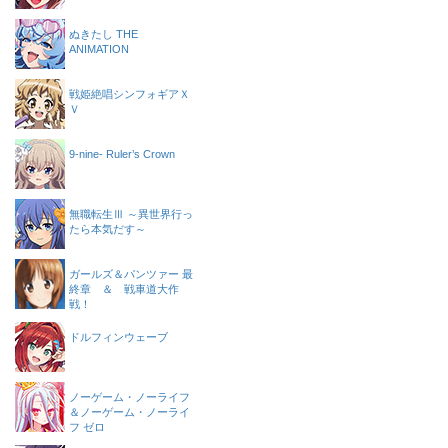
ぬきたし THE
ANIMATION
戦姫絶唱シンフォギアＸ
Ｖ
9-nine- Ruler’s Crown
無職転生Ⅲ ～異世界行っ
たら本気だす～
ガールズ＆パンツァー 最
終章 ＆ 戦車道大作
戦！
ドルフィンウェーブ
ノーゲーム・ノーライフ
＆ノーゲーム・ノーライ
フ ゼロ