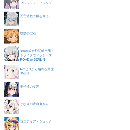
プレシャス・フレンズ
死亡遊戯で飯を食う。
瑠璃の宝石
第501統合戦闘航空団ス
トライクウィッチーズ
ROAD to BERLIN
Re:ゼロから始める異世
界生活
王子様の友達
となりの吸血鬼さん
ゴエティア・ショック