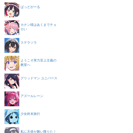
ばっどがーる
カナン様はあくまでチョ
ロい
ステラソラ
ようこそ実力至上主義の
教室へ
グリッドマン ユニバース
アズールレーン
少女終末旅行
私に天使が舞い降りた！