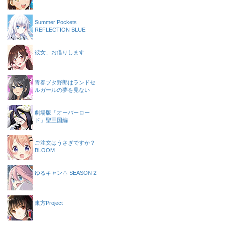
Summer Pockets
REFLECTION BLUE
彼女、お借りします
青春ブタ野郎はランドセ
ルガールの夢を見ない
劇場版「オーバーロー
ド」聖王国編
ご注文はうさぎですか？
BLOOM
ゆるキャン△ SEASON 2
東方Project