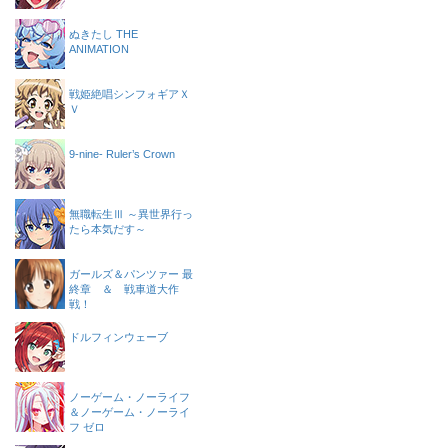
ぬきたし THE
ANIMATION
戦姫絶唱シンフォギアＸ
Ｖ
9-nine- Ruler’s Crown
無職転生Ⅲ ～異世界行っ
たら本気だす～
ガールズ＆パンツァー 最
終章 ＆ 戦車道大作
戦！
ドルフィンウェーブ
ノーゲーム・ノーライフ
＆ノーゲーム・ノーライ
フ ゼロ