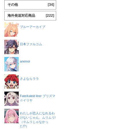
その他
[34]
海外発送対応商品
[222]
ブルーアーカイブ
日本ファルコム
anemoi
さよならララ
Fate/kaleid liner プリズマ
☆イリヤ
わたしが恋人になれるわ
けないじゃん、ムリムリ!
（※ムリじゃなかっ
た!?）