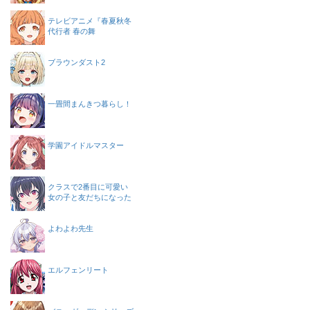
テレビアニメ『春夏秋冬
代行者 春の舞
ブラウンダスト2
一畳間まんきつ暮らし！
学園アイドルマスター
クラスで2番目に可愛い
女の子と友だちになった
よわよわ先生
エルフェンリート