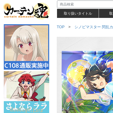
取り扱いタイトル
取
TOP
>
シノビマスター 閃乱カグ