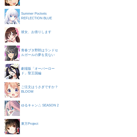
Summer Pockets
REFLECTION BLUE
彼女、お借りします
青春ブタ野郎はランドセ
ルガールの夢を見ない
劇場版「オーバーロー
ド」聖王国編
ご注文はうさぎですか？
BLOOM
ゆるキャン△ SEASON 2
東方Project