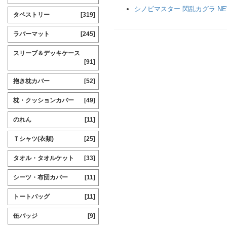
シノビマスター 閃乱カグラ NEW
タペストリー
[319]
ラバーマット
[245]
スリーブ＆デッキケース
[91]
抱き枕カバー
[52]
枕・クッションカバー
[49]
のれん
[11]
Ｔシャツ(衣類)
[25]
タオル・タオルケット
[33]
シーツ・布団カバー
[11]
トートバッグ
[11]
缶バッジ
[9]