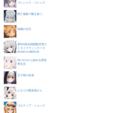
プレシャス・フレンズ
死亡遊戯で飯を食う。
瑠璃の宝石
第501統合戦闘航空団ス
トライクウィッチーズ
ROAD to BERLIN
Re:ゼロから始める異世
界生活
王子様の友達
となりの吸血鬼さん
ゴエティア・ショック