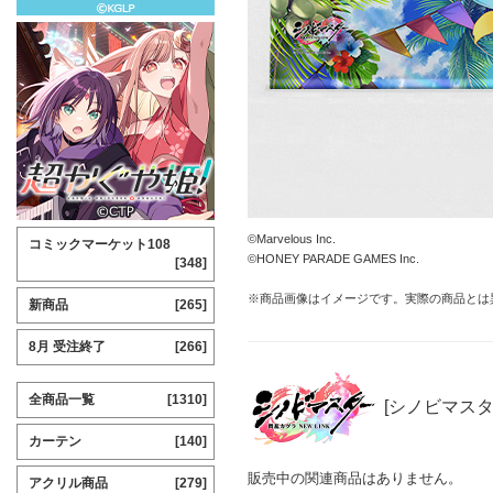
©Marvelous Inc.
コミックマーケット108
©HONEY PARADE GAMES Inc.
[348]
※商品画像はイメージです。実際の商品とは
新商品
[265]
8月 受注終了
[266]
全商品一覧
[1310]
[シノビマスター
カーテン
[140]
販売中の関連商品はありません。
アクリル商品
[279]