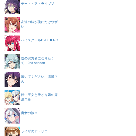
デート・ア・ライブⅤ
友達の妹が俺にだけウザ
い
ハイスクールD×D HERO
陰の実力者になりたく
て！2nd season
履いてください、鷹峰さ
ん
転生王女と天才令嬢の魔
法革命
魔女の旅々
ライザのアトリエ