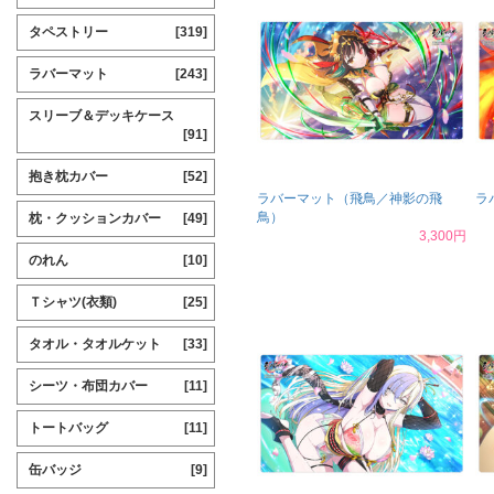
タペストリー
[319]
ラバーマット
[243]
スリーブ＆デッキケース
[91]
抱き枕カバー
[52]
ラバーマット（飛鳥／神影の飛
ラ
鳥）
枕・クッションカバー
[49]
3,300円
のれん
[10]
Ｔシャツ(衣類)
[25]
タオル・タオルケット
[33]
シーツ・布団カバー
[11]
トートバッグ
[11]
缶バッジ
[9]