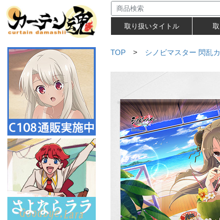
取り扱いタイトル
取
TOP
>
シノビマスター 閃乱カグ