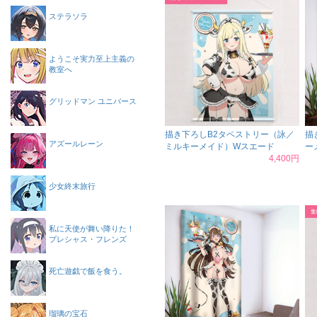
ステラソラ
ようこそ実力至上主義の
教室へ
グリッドマン ユニバース
描き下ろしB2タペストリー（詠／
描
アズールレーン
ミルキーメイド）Wスエード
ー
4,400円
少女終末旅行
私に天使が舞い降りた！
プレシャス・フレンズ
死亡遊戯で飯を食う。
瑠璃の宝石