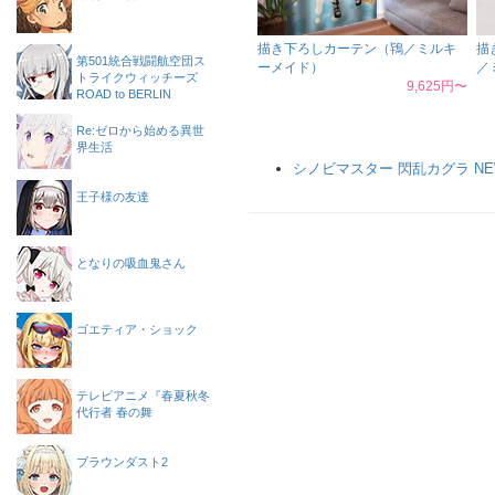
描き下ろしカーテン（鴇／ミルキ
描
第501統合戦闘航空団ス
ーメイド）
／
トライクウィッチーズ
9,625円〜
ROAD to BERLIN
Re:ゼロから始める異世
界生活
シノビマスター 閃乱カグラ NEW
王子様の友達
となりの吸血鬼さん
ゴエティア・ショック
テレビアニメ『春夏秋冬
代行者 春の舞
ブラウンダスト2