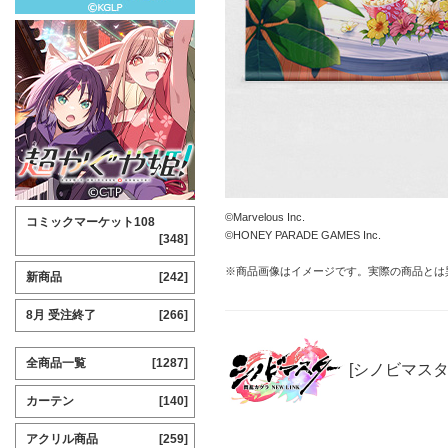
©Marvelous Inc.
コミックマーケット108
©HONEY PARADE GAMES Inc.
[348]
※商品画像はイメージです。実際の商品とは
新商品
[242]
8月 受注終了
[266]
全商品一覧
[1287]
[シノビマスター
カーテン
[140]
アクリル商品
[259]