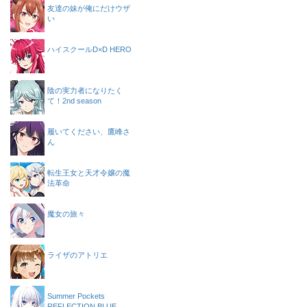
友達の妹が俺にだけウザ
い
ハイスクールD×D HERO
陰の実力者になりたく
て！2nd season
履いてください、鷹峰さ
ん
転生王女と天才令嬢の魔
法革命
魔女の旅々
ライザのアトリエ
Summer Pockets
REFLECTION BLUE