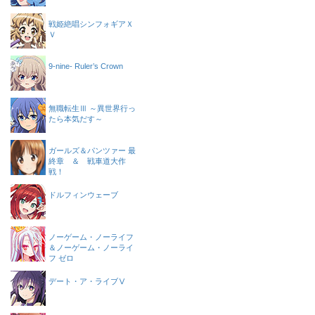
戦姫絶唱シンフォギアＸ
Ｖ
9-nine- Ruler’s Crown
無職転生Ⅲ ～異世界行っ
たら本気だす～
ガールズ＆パンツァー 最
終章 ＆ 戦車道大作
戦！
ドルフィンウェーブ
ノーゲーム・ノーライフ
＆ノーゲーム・ノーライ
フ ゼロ
デート・ア・ライブⅤ