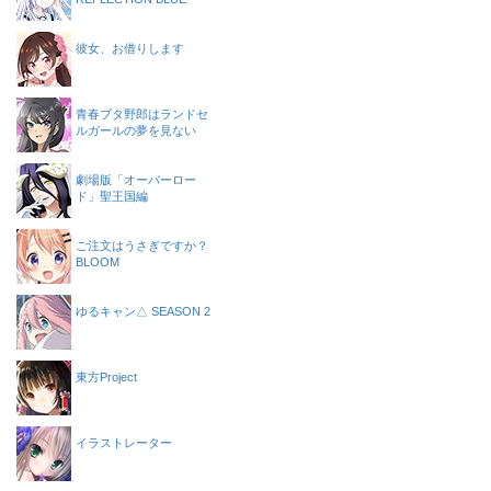
彼女、お借りします
青春ブタ野郎はランドセ
ルガールの夢を見ない
劇場版「オーバーロー
ド」聖王国編
ご注文はうさぎですか？
BLOOM
ゆるキャン△ SEASON 2
東方Project
イラストレーター