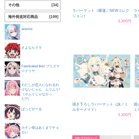
その他
[34]
ラバーマット（睡蓮／NEWコレク
ラ
ション）
五
海外発送対応商品
[199]
3,300円
anemoi
さよならララ
Fate/kaleid liner プリズマ
☆イリヤ
わたしが恋人になれるわ
けないじゃん、ムリムリ!
（※ムリじゃなかっ
た!?）
描き下ろしラバーマット（詠／ミ
描
ばっどがーる
ルキーメイド）
ミ
3,300円
カナン様はあくまでチョ
ロい