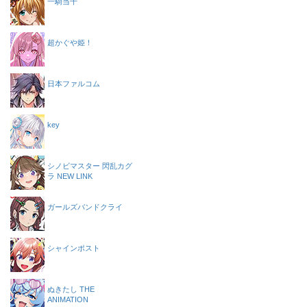
一騎当千
超かぐや姫！
日本ファルコム
key
シノビマスター 閃乱カグ
ラ NEW LINK
ガールズバンドクライ
シャインポスト
ぬきたし THE
ANIMATION