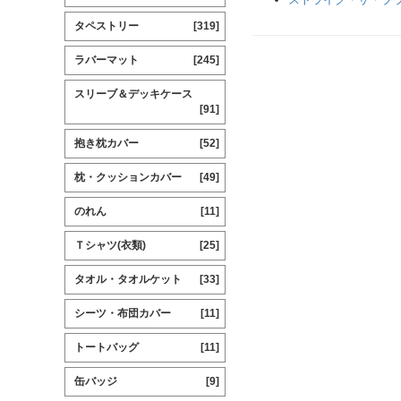
タペストリー
[319]
ラバーマット
[245]
スリーブ＆デッキケース
[91]
抱き枕カバー
[52]
枕・クッションカバー
[49]
のれん
[11]
Ｔシャツ(衣類)
[25]
タオル・タオルケット
[33]
シーツ・布団カバー
[11]
トートバッグ
[11]
缶バッジ
[9]