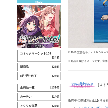
© 2016 三雲岳斗／ＫＡＤＯＫＡ
コミックマーケット108
[348]
※商品画像はイメージです。実際
新商品
[265]
8月 受注終了
[266]
[スト
全商品一覧
[1310]
カーテン
[140]
販売中の関連商品はありま
アクリル商品
[279]
ストライク・ザ・ブ