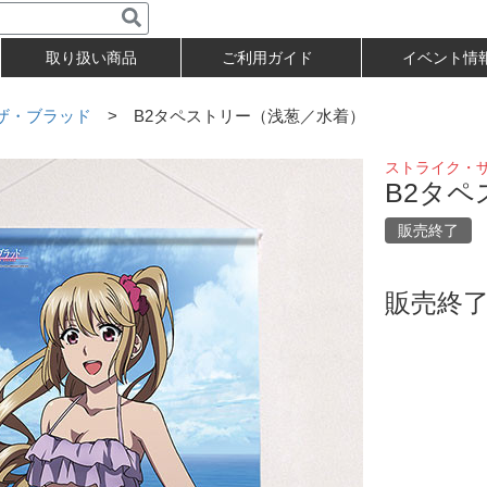
取り扱い商品
ご利用ガイド
イベント情
ザ・ブラッド
> B2タペストリー（浅葱／水着）
ストライク・
B2タ
販売終了
販売終