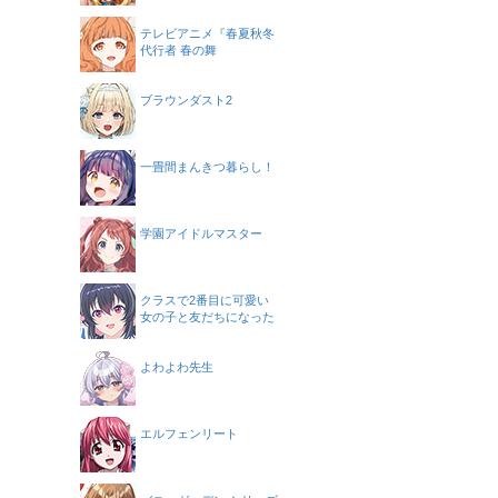
テレビアニメ『春夏秋冬
代行者 春の舞
ブラウンダスト2
一畳間まんきつ暮らし！
学園アイドルマスター
クラスで2番目に可愛い
女の子と友だちになった
よわよわ先生
エルフェンリート