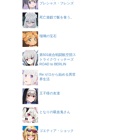
プレシャス・フレンズ
死亡遊戯で飯を食う。
瑠璃の宝石
第501統合戦闘航空団ス
トライクウィッチーズ
ROAD to BERLIN
Re:ゼロから始める異世
界生活
王子様の友達
となりの吸血鬼さん
ゴエティア・ショック