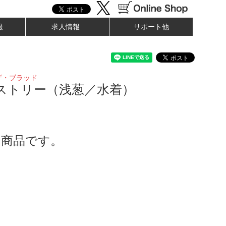
報
求人情報
サポート他
ザ・ブラッド
ペストリー（浅葱／水着）
了商品です。