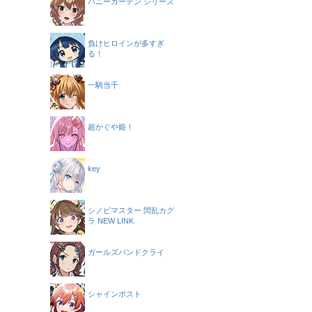
バニーガーデン シリーズ
負けヒロインが多すぎ
る！
一騎当千
超かぐや姫！
key
シノビマスター 閃乱カグ
ラ NEW LINK
ガールズバンドクライ
シャインポスト