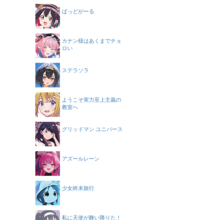
ばっどがーる
カナン様はあくまでチョ
ロい
ステラソラ
ようこそ実力至上主義の
教室へ
グリッドマン ユニバース
アズールレーン
少女終末旅行
私に天使が舞い降りた！