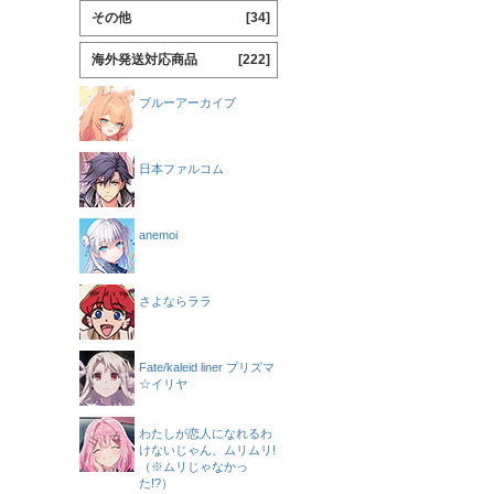
その他
[34]
海外発送対応商品
[222]
ブルーアーカイブ
日本ファルコム
anemoi
さよならララ
Fate/kaleid liner プリズマ
☆イリヤ
わたしが恋人になれるわ
けないじゃん、ムリムリ!
（※ムリじゃなかっ
た!?）