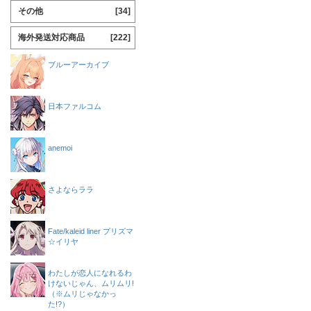
その他
[34]
海外発送対応商品
[222]
ブルーアーカイブ
日本ファルコム
anemoi
さよならララ
Fate/kaleid liner プリズマ
☆イリヤ
わたしが恋人になれるわ
けないじゃん、ムリムリ!
（※ムリじゃなかっ
た!?）