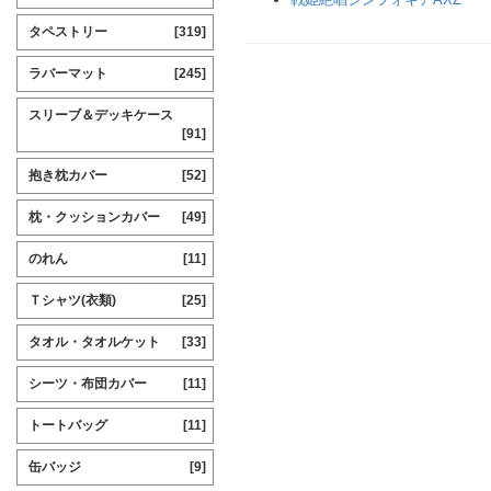
タペストリー
[319]
ラバーマット
[245]
スリーブ＆デッキケース
[91]
抱き枕カバー
[52]
枕・クッションカバー
[49]
のれん
[11]
Ｔシャツ(衣類)
[25]
タオル・タオルケット
[33]
シーツ・布団カバー
[11]
トートバッグ
[11]
缶バッジ
[9]