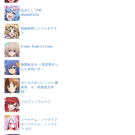
ぬきたし THE
ANIMATION
戦姫絶唱シンフォギアＸ
Ｖ
9-nine- Ruler’s Crown
無職転生Ⅲ ～異世界行っ
たら本気だす～
ガールズ＆パンツァー 最
終章 ＆ 戦車道大作
戦！
ドルフィンウェーブ
ノーゲーム・ノーライフ
＆ノーゲーム・ノーライ
フ ゼロ