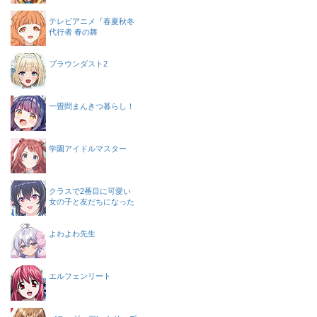
テレビアニメ『春夏秋冬
代行者 春の舞
ブラウンダスト2
一畳間まんきつ暮らし！
学園アイドルマスター
クラスで2番目に可愛い
女の子と友だちになった
よわよわ先生
エルフェンリート