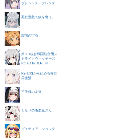
プレシャス・フレンズ
死亡遊戯で飯を食う。
瑠璃の宝石
第501統合戦闘航空団ス
トライクウィッチーズ
ROAD to BERLIN
Re:ゼロから始める異世
界生活
王子様の友達
となりの吸血鬼さん
ゴエティア・ショック