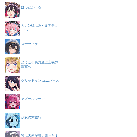
ばっどがーる
カナン様はあくまでチョ
ロい
ステラソラ
ようこそ実力至上主義の
教室へ
グリッドマン ユニバース
アズールレーン
少女終末旅行
私に天使が舞い降りた！