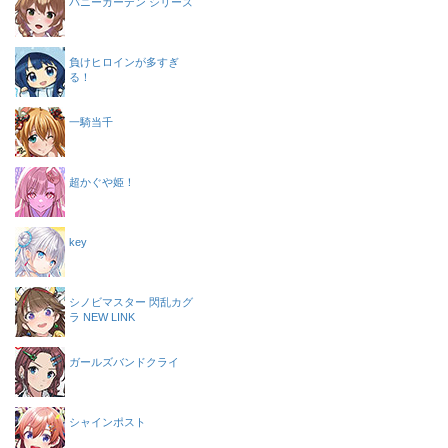
バニーガーデン シリーズ
負けヒロインが多すぎ
る！
一騎当千
超かぐや姫！
key
シノビマスター 閃乱カグ
ラ NEW LINK
ガールズバンドクライ
シャインポスト