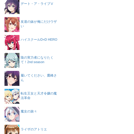
デート・ア・ライブⅤ
友達の妹が俺にだけウザ
い
ハイスクールD×D HERO
陰の実力者になりたく
て！2nd season
履いてください、鷹峰さ
ん
転生王女と天才令嬢の魔
法革命
魔女の旅々
ライザのアトリエ