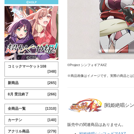
©Project シンフォギアAXZ
コミックマーケット108
[348]
※商品画像はイメージです。実際の商品とは
新商品
[265]
8月 受注終了
[266]
[戦姫絶唱シン
全商品一覧
[1310]
カーテン
[140]
販売中の関連商品はありません。
アクリル商品
[279]
戦姫絶唱シンフォギアAXZ