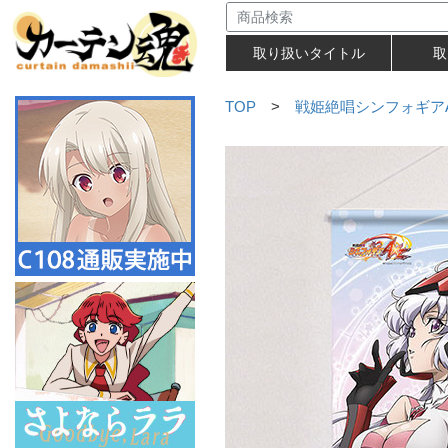
取り扱いタイトル
取
TOP
>
戦姫絶唱シンフォギアA