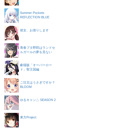
Summer Pockets
REFLECTION BLUE
彼女、お借りします
青春ブタ野郎はランドセ
ルガールの夢を見ない
劇場版「オーバーロー
ド」聖王国編
ご注文はうさぎですか？
BLOOM
ゆるキャン△ SEASON 2
東方Project