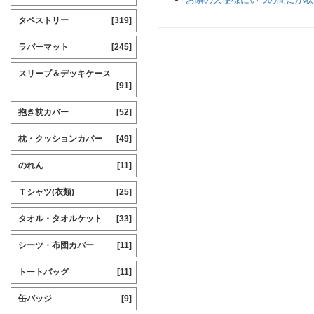
タペストリー
[319]
ラバーマット
[245]
スリーブ＆デッキケース
[91]
抱き枕カバー
[52]
枕・クッションカバー
[49]
のれん
[11]
Ｔシャツ(衣類)
[25]
タオル・タオルケット
[33]
シーツ・布団カバー
[11]
トートバッグ
[11]
缶バッジ
[9]