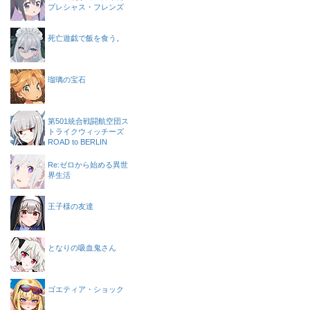
プレシャス・フレンズ
死亡遊戯で飯を食う。
瑠璃の宝石
第501統合戦闘航空団ス
トライクウィッチーズ
ROAD to BERLIN
Re:ゼロから始める異世
界生活
王子様の友達
となりの吸血鬼さん
ゴエティア・ショック