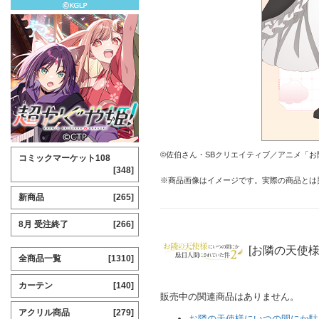
©佐伯さん・SBクリエイティブ／アニメ「
コミックマーケット108
[348]
※商品画像はイメージです。実際の商品とは
新商品
[265]
8月 受注終了
[266]
[お隣の天使
全商品一覧
[1310]
カーテン
[140]
販売中の関連商品はありません。
アクリル商品
[279]
お隣の天使様にいつの間にか駄