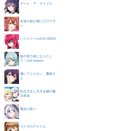
デート・ア・ライブⅤ
友達の妹が俺にだけウザ
い
ハイスクールD×D HERO
陰の実力者になりたく
て！2nd season
履いてください、鷹峰さ
ん
転生王女と天才令嬢の魔
法革命
魔女の旅々
ライザのアトリエ