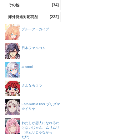
その他
[34]
海外発送対応商品
[222]
ブルーアーカイブ
日本ファルコム
anemoi
さよならララ
Fate/kaleid liner プリズマ
☆イリヤ
わたしが恋人になれるわ
けないじゃん、ムリムリ!
（※ムリじゃなかっ
た!?）