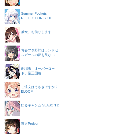
Summer Pockets
REFLECTION BLUE
彼女、お借りします
青春ブタ野郎はランドセ
ルガールの夢を見ない
劇場版「オーバーロー
ド」聖王国編
ご注文はうさぎですか？
BLOOM
ゆるキャン△ SEASON 2
東方Project