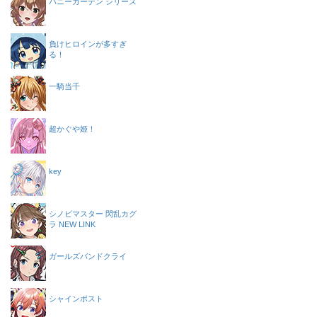
バニーガーデン シリーズ
負けヒロインが多すぎ
る！
一騎当千
超かぐや姫！
key
シノビマスター 閃乱カグ
ラ NEW LINK
ガールズバンドクライ
シャインポスト