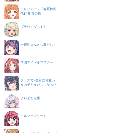
テレビアニメ『春夏秋冬
代行者 春の舞
ブラウンダスト2
一畳間まんきつ暮らし！
学園アイドルマスター
クラスで2番目に可愛い
女の子と友だちになった
よわよわ先生
エルフェンリート