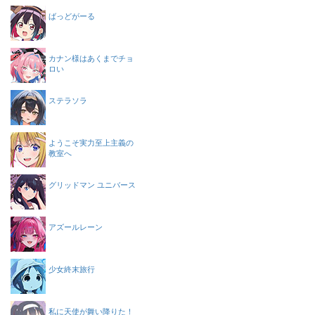
ばっどがーる
カナン様はあくまでチョ
ロい
ステラソラ
ようこそ実力至上主義の
教室へ
グリッドマン ユニバース
アズールレーン
少女終末旅行
私に天使が舞い降りた！