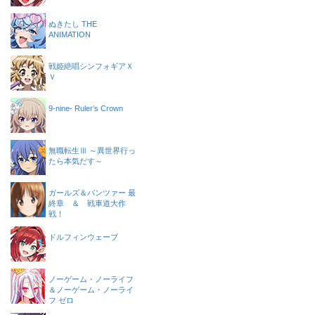
ぬきたし THE
ANIMATION
戦姫絶唱シンフォギアＸ
Ｖ
9-nine- Ruler’s Crown
無職転生Ⅲ ～異世界行っ
たら本気だす～
ガールズ＆パンツァー 最
終章 ＆ 戦車道大作
戦！
ドルフィンウェーブ
ノーゲーム・ノーライフ
＆ノーゲーム・ノーライ
フ ゼロ