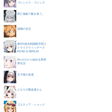
プレシャス・フレンズ
死亡遊戯で飯を食う。
瑠璃の宝石
第501統合戦闘航空団ス
トライクウィッチーズ
ROAD to BERLIN
Re:ゼロから始める異世
界生活
王子様の友達
となりの吸血鬼さん
ゴエティア・ショック