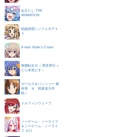
ぬきたし THE
ANIMATION
戦姫絶唱シンフォギアＸ
Ｖ
9-nine- Ruler’s Crown
無職転生Ⅲ ～異世界行っ
たら本気だす～
ガールズ＆パンツァー 最
終章 ＆ 戦車道大作
戦！
ドルフィンウェーブ
ノーゲーム・ノーライフ
＆ノーゲーム・ノーライ
フ ゼロ