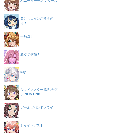
バニーガーデン シリーズ
負けヒロインが多すぎ
る！
一騎当千
超かぐや姫！
key
シノビマスター 閃乱カグ
ラ NEW LINK
ガールズバンドクライ
シャインポスト