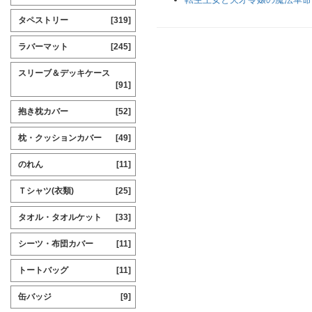
タペストリー
[319]
ラバーマット
[245]
スリーブ＆デッキケース
[91]
抱き枕カバー
[52]
枕・クッションカバー
[49]
のれん
[11]
Ｔシャツ(衣類)
[25]
タオル・タオルケット
[33]
シーツ・布団カバー
[11]
トートバッグ
[11]
缶バッジ
[9]