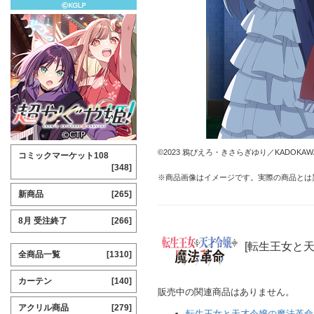
©2023 鴉ぴえろ・きさらぎゆり／KADOK
コミックマーケット108
[348]
※商品画像はイメージです。実際の商品とは
新商品
[265]
8月 受注終了
[266]
[転生王女と
全商品一覧
[1310]
カーテン
[140]
販売中の関連商品はありません。
アクリル商品
[279]
転生王女と天才令嬢の魔法革命