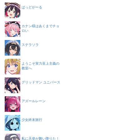
ばっどがーる
カナン様はあくまでチョ
ロい
ステラソラ
ようこそ実力至上主義の
教室へ
グリッドマン ユニバース
アズールレーン
少女終末旅行
私に天使が舞い降りた！