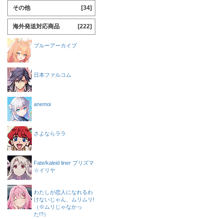
その他
[34]
海外発送対応商品
[222]
ブルーアーカイブ
日本ファルコム
anemoi
さよならララ
Fate/kaleid liner プリズマ
☆イリヤ
わたしが恋人になれるわ
けないじゃん、ムリムリ!
（※ムリじゃなかっ
た!?）