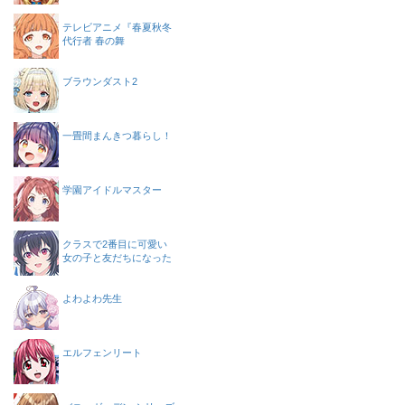
テレビアニメ『春夏秋冬
代行者 春の舞
ブラウンダスト2
一畳間まんきつ暮らし！
学園アイドルマスター
クラスで2番目に可愛い
女の子と友だちになった
よわよわ先生
エルフェンリート