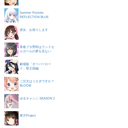
Summer Pockets
REFLECTION BLUE
彼女、お借りします
青春ブタ野郎はランドセ
ルガールの夢を見ない
劇場版「オーバーロー
ド」聖王国編
ご注文はうさぎですか？
BLOOM
ゆるキャン△ SEASON 2
東方Project