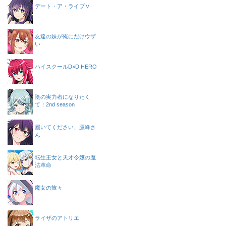
デート・ア・ライブⅤ
友達の妹が俺にだけウザ
い
ハイスクールD×D HERO
陰の実力者になりたく
て！2nd season
履いてください、鷹峰さ
ん
転生王女と天才令嬢の魔
法革命
魔女の旅々
ライザのアトリエ