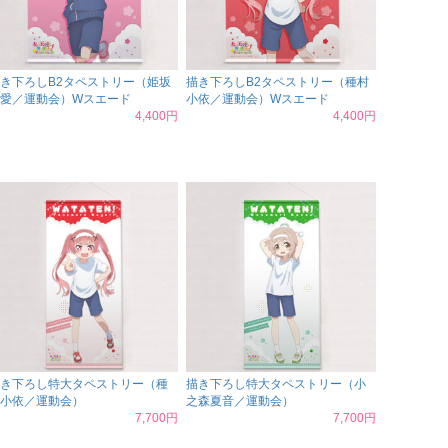
き下ろしB2タペストリー（姫坂
描き下ろしB2タペストリー（種村
愛／運動会）Wスエード
小依／運動会）Wスエード
4,400円
4,400円
き下ろし特大タペストリー（種
描き下ろし特大タペストリー（小
小依／運動会）
之森夏音／運動会）
7,700円
7,700円