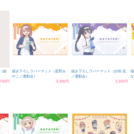
（姫
描き下ろしラバーマット（星野み
描き下ろしラバーマット（白咲 花
描
やこ／運動会）
／運動会）
な
,700円
3,300円
3,300円