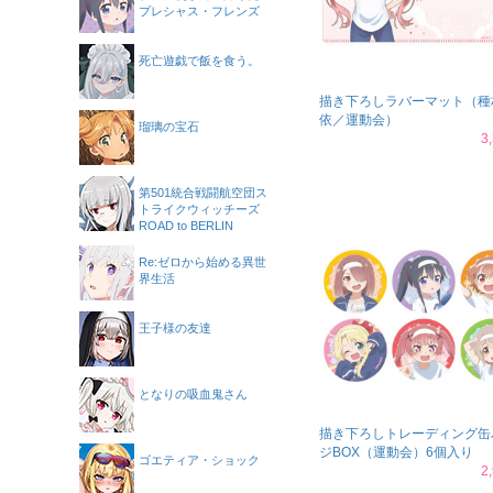
プレシャス・フレンズ
死亡遊戯で飯を食う。
描き下ろしラバーマット（種
依／運動会）
瑠璃の宝石
3
第501統合戦闘航空団ス
トライクウィッチーズ
ROAD to BERLIN
Re:ゼロから始める異世
界生活
王子様の友達
となりの吸血鬼さん
描き下ろしトレーディング缶
ジBOX（運動会）6個入り
ゴエティア・ショック
2