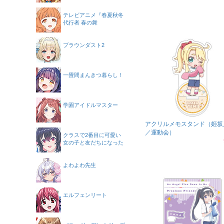
テレビアニメ『春夏秋冬
代行者 春の舞
ブラウンダスト2
一畳間まんきつ暮らし！
学園アイドルマスター
アクリルメモスタンド（姫坂
／運動会）
クラスで2番目に可愛い
女の子と友だちになった
よわよわ先生
エルフェンリート