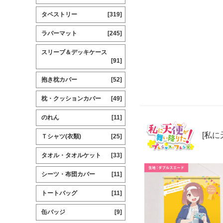
タペストリー
[319]
ラバーマット
[245]
スリーブ＆デッキケース
[91]
抱き枕カバー
[52]
枕・クッションカバー
[49]
のれん
[11]
[私に
Ｔシャツ(衣類)
[25]
タオル・タオルケット
[33]
シーツ・布団カバー
[11]
トートバッグ
[11]
缶バッジ
[9]