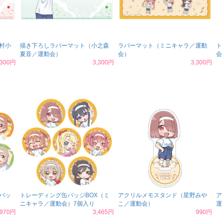
村小
描き下ろしラバーマット（小之森
ラバーマット（ミニキャラ／運動
ト
夏音／運動会）
会）
会
,300円
3,300円
3,300円
バッ
トレーディング缶バッジBOX（ミ
アクリルメモスタンド（星野みや
ア
ニキャラ／運動会）7個入り
こ／運動会）
運
,970円
3,465円
990円