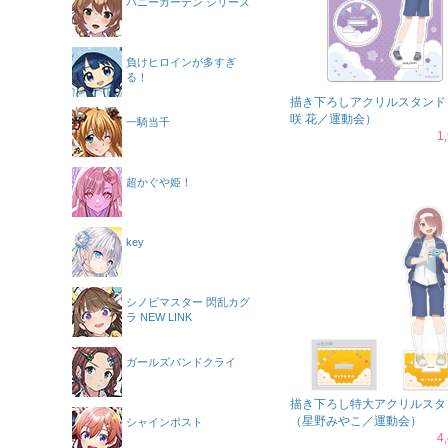
バニーガーデン シリーズ
負けヒロインが多すぎ
る！
描き下ろしアクリルスタンド
咲 花／運動会）
一騎当千
1
超かぐや姫！
key
シノビマスター 閃乱カグ
ラ NEW LINK
ガールズバンドクライ
描き下ろし特大アクリルスタ
（星野みやこ／運動会）
シャインポスト
4