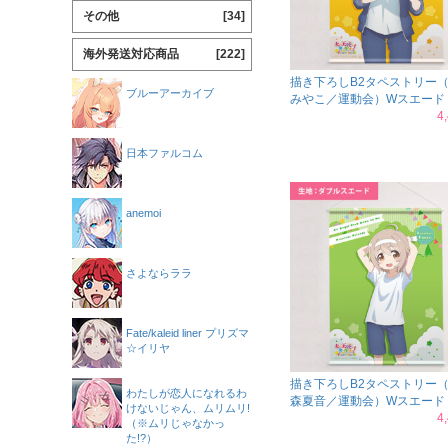
その他
[34]
海外発送対応商品
[222]
描き下ろしB2タペストリー
ブルーアーカイブ
みやこ／運動会）Wスエード
4
日本ファルコム
anemoi
さよならララ
Fate/kaleid liner プリズマ
☆イリヤ
描き下ろしB2タペストリー
わたしが恋人になれるわ
森夏音／運動会）Wスエード
けないじゃん、ムリムリ!
4
（※ムリじゃなかっ
た!?）