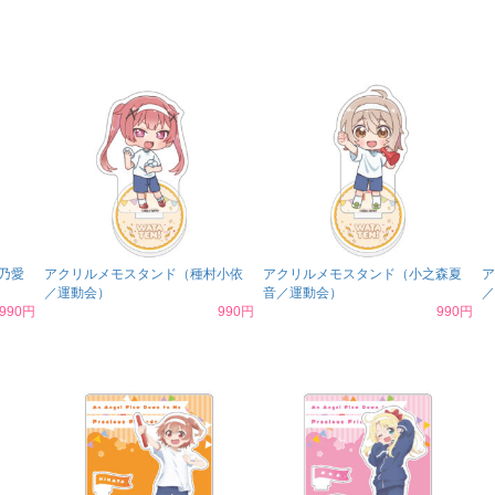
乃愛
アクリルメモスタンド（種村小依
アクリルメモスタンド（小之森夏
ア
／運動会）
音／運動会）
／
990円
990円
990円