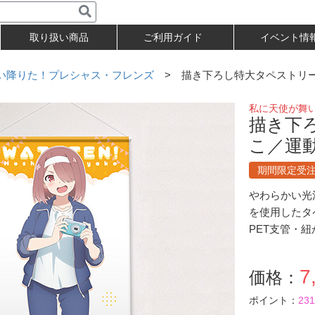
取り扱い商品
ご利用ガイド
イベント情
い降りた！プレシャス・フレンズ
> 描き下ろし特大タペストリ
私に天使が舞
描き下
こ／運
期間限定受
やわらかい光
を使用したタ
PET支管・
7
価格：
ポイント：
231