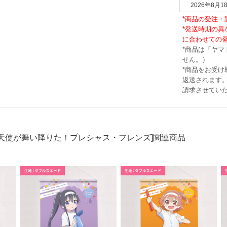
2026年8月1
*商品の受注
*発送時期の
に合わせての
*商品は「ヤ
せん。）
*商品をお受
返送されます。
請求させてい
天使が舞い降りた！プレシャス・フレンズ]関連商品