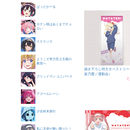
ばっどがーる
カナン様はあくまでチョ
ロい
ステラソラ
ようこそ実力至上主義の
教室へ
描き下ろし特大タペストリー
坂乃愛／運動会）
グリッドマン ユニバース
7
アズールレーン
少女終末旅行
私に天使が舞い降りた！