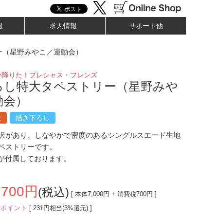
報
求人情報
サポート他
ー（星野みやこ／運動会）
い降りた！プレシャス・フレンズ
ろし特大タペストリー（星野みや
動会）
注
描き下ろし
沢があり、しなやかで密度のあるシングルスエード生地
ペストリーです。
紐が付属しております。
,700
円
(税込)
[ 本体
7,000
円 + 消費税
700
円 ]
ポイント
[ 231円相当(3%還元) ]