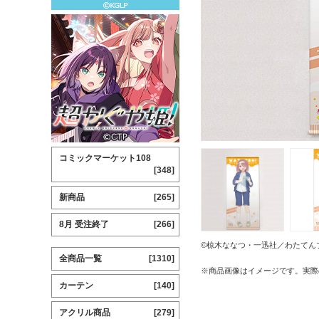
コミックマーケット108
[348]
新商品
[265]
8月 受注終了
[266]
©椋木ななつ・一迅社／わたてん
全商品一覧
[1310]
※商品画像はイメージです。実際
カーテン
[140]
アクリル商品
[279]