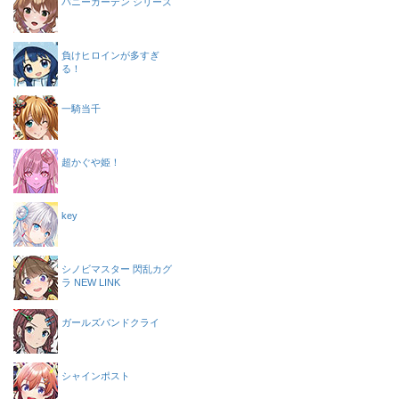
バニーガーデン シリーズ
負けヒロインが多すぎ
る！
一騎当千
超かぐや姫！
key
シノビマスター 閃乱カグ
ラ NEW LINK
ガールズバンドクライ
シャインポスト