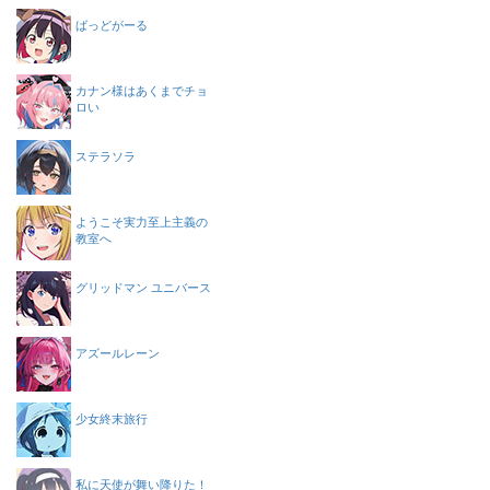
ばっどがーる
カナン様はあくまでチョ
ロい
ステラソラ
ようこそ実力至上主義の
教室へ
グリッドマン ユニバース
アズールレーン
少女終末旅行
私に天使が舞い降りた！