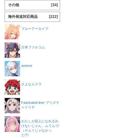
その他
[34]
海外発送対応商品
[222]
ブルーアーカイブ
日本ファルコム
anemoi
さよならララ
Fate/kaleid liner プリズマ
☆イリヤ
わたしが恋人になれるわ
けないじゃん、ムリムリ!
（※ムリじゃなかっ
た!?）