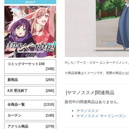
©しろ／アース・スター エンターテイメン
コミックマーケット108
[348]
※商品画像はイメージです。実際の商品とは
新商品
[265]
8月 受注終了
[266]
[ヤマノススメ]関連商品
販売中の関連商品はありません。
全商品一覧
[1310]
ヤマノススメ
カーテン
[140]
ヤマノススメ サードシーズン
アクリル商品
[279]