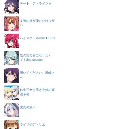
デート・ア・ライブⅤ
友達の妹が俺にだけウザ
い
ハイスクールD×D HERO
陰の実力者になりたく
て！2nd season
履いてください、鷹峰さ
ん
転生王女と天才令嬢の魔
法革命
魔女の旅々
ライザのアトリエ