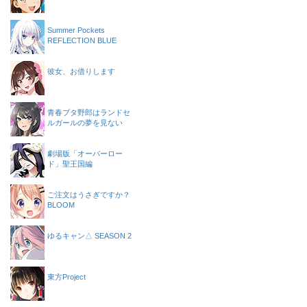
Summer Pockets
REFLECTION BLUE
彼女、お借りします
青春ブタ野郎はランドセ
ルガールの夢を見ない
劇場版「オーバーロー
ド」聖王国編
ご注文はうさぎですか？
BLOOM
ゆるキャン△ SEASON 2
東方Project