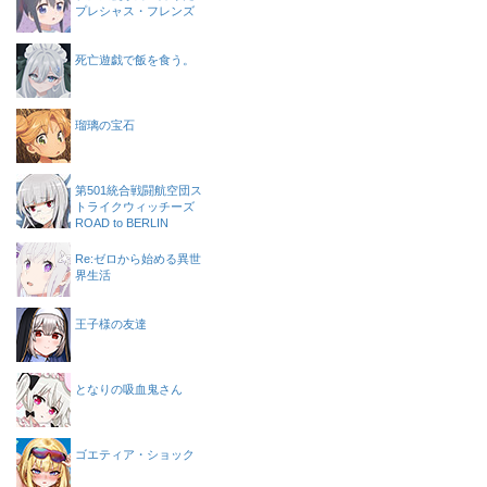
プレシャス・フレンズ
死亡遊戯で飯を食う。
瑠璃の宝石
第501統合戦闘航空団ス
トライクウィッチーズ
ROAD to BERLIN
Re:ゼロから始める異世
界生活
王子様の友達
となりの吸血鬼さん
ゴエティア・ショック