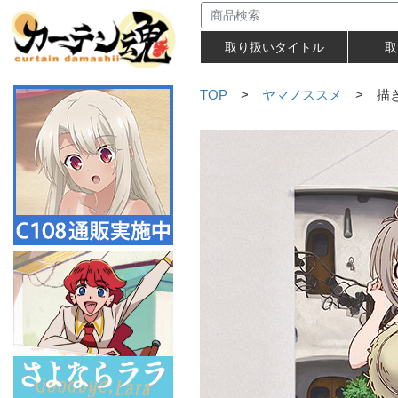
取り扱いタイトル
取
TOP
>
ヤマノススメ
> 描き