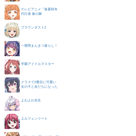
テレビアニメ『春夏秋冬
代行者 春の舞
ブラウンダスト2
一畳間まんきつ暮らし！
学園アイドルマスター
クラスで2番目に可愛い
女の子と友だちになった
よわよわ先生
エルフェンリート