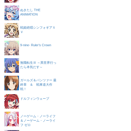
ぬきたし THE
ANIMATION
戦姫絶唱シンフォギアＸ
Ｖ
9-nine- Ruler’s Crown
無職転生Ⅲ ～異世界行っ
たら本気だす～
ガールズ＆パンツァー 最
終章 ＆ 戦車道大作
戦！
ドルフィンウェーブ
ノーゲーム・ノーライフ
＆ノーゲーム・ノーライ
フ ゼロ