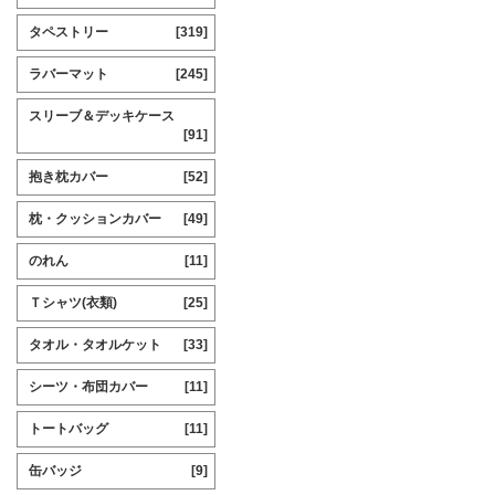
タペストリー
[319]
ラバーマット
[245]
スリーブ＆デッキケース
[91]
抱き枕カバー
[52]
枕・クッションカバー
[49]
のれん
[11]
Ｔシャツ(衣類)
[25]
タオル・タオルケット
[33]
シーツ・布団カバー
[11]
トートバッグ
[11]
缶バッジ
[9]