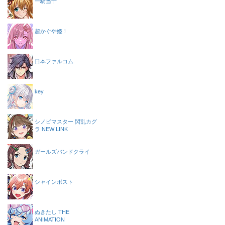
一騎当千
超かぐや姫！
日本ファルコム
key
シノビマスター 閃乱カグ
ラ NEW LINK
ガールズバンドクライ
シャインポスト
ぬきたし THE
ANIMATION