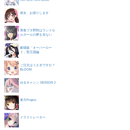
彼女、お借りします
青春ブタ野郎はランドセ
ルガールの夢を見ない
劇場版「オーバーロー
ド」聖王国編
ご注文はうさぎですか？
BLOOM
ゆるキャン△ SEASON 2
東方Project
イラストレーター