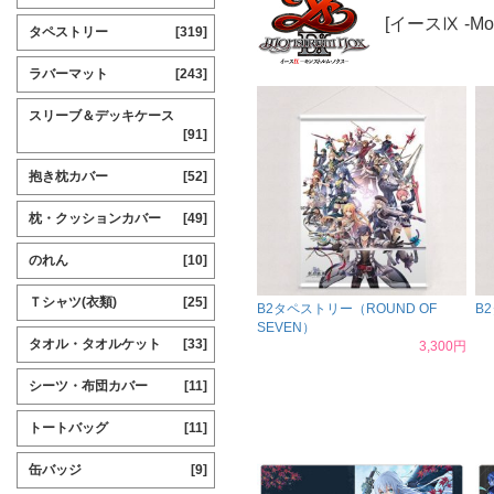
[イースⅨ -Mo
タペストリー
[319]
ラバーマット
[243]
スリーブ＆デッキケース
[91]
抱き枕カバー
[52]
枕・クッションカバー
[49]
のれん
[10]
Ｔシャツ(衣類)
[25]
B2タペストリー（ROUND OF
B
SEVEN）
タオル・タオルケット
[33]
3,300円
シーツ・布団カバー
[11]
トートバッグ
[11]
缶バッジ
[9]