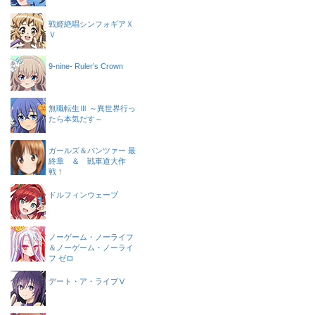
戦姫絶唱シンフォギアＸ
Ｖ
9-nine- Ruler’s Crown
無職転生Ⅲ ～異世界行っ
たら本気だす～
ガールズ＆パンツァー 最
終章 ＆ 戦車道大作
戦！
ドルフィンウェーブ
ノーゲーム・ノーライフ
＆ノーゲーム・ノーライ
フ ゼロ
デート・ア・ライブⅤ