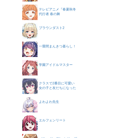
テレビアニメ『春夏秋冬
代行者 春の舞
ブラウンダスト2
一畳間まんきつ暮らし！
学園アイドルマスター
クラスで2番目に可愛い
女の子と友だちになった
よわよわ先生
エルフェンリート