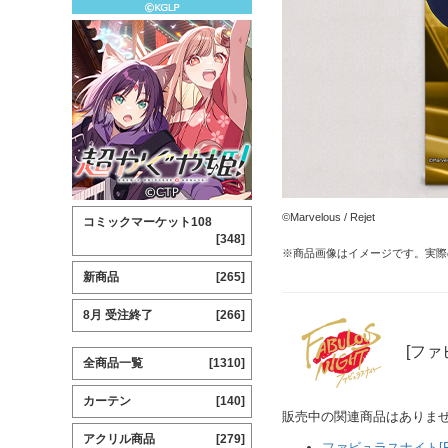
©Marvelous / Rejet
コミックマーケット108
[348]
※商品画像はイメージです。実際
新商品
[265]
8月 受注終了
[266]
[ファ
全商品一覧
[1310]
カーテン
[140]
販売中の関連商品はありま
アクリル商品
[279]
ファビュラスナイト[FAB