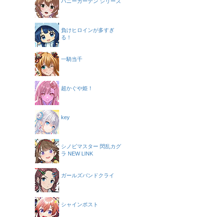
バニーガーデン シリーズ
負けヒロインが多すぎ
る！
一騎当千
超かぐや姫！
key
シノビマスター 閃乱カグ
ラ NEW LINK
ガールズバンドクライ
シャインポスト