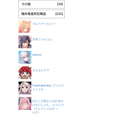
その他
[34]
海外発送対応商品
[222]
ブルーアーカイブ
日本ファルコム
anemoi
さよならララ
Fate/kaleid liner プリズマ
☆イリヤ
わたしが恋人になれるわ
けないじゃん、ムリムリ!
（※ムリじゃなかっ
た!?）