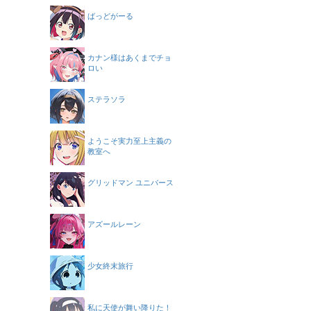
ばっどがーる
カナン様はあくまでチョ
ロい
ステラソラ
ようこそ実力至上主義の
教室へ
グリッドマン ユニバース
アズールレーン
少女終末旅行
私に天使が舞い降りた！