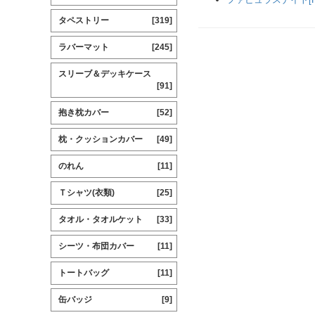
タペストリー
[319]
ラバーマット
[245]
スリーブ＆デッキケース
[91]
抱き枕カバー
[52]
枕・クッションカバー
[49]
のれん
[11]
Ｔシャツ(衣類)
[25]
タオル・タオルケット
[33]
シーツ・布団カバー
[11]
トートバッグ
[11]
缶バッジ
[9]