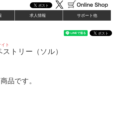
報
求人情報
サポート他
ナイト
ペストリー（ソル）
了商品です。