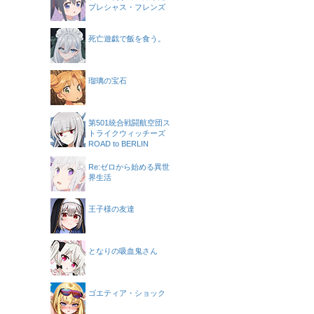
プレシャス・フレンズ
死亡遊戯で飯を食う。
瑠璃の宝石
第501統合戦闘航空団ス
トライクウィッチーズ
ROAD to BERLIN
Re:ゼロから始める異世
界生活
王子様の友達
となりの吸血鬼さん
ゴエティア・ショック