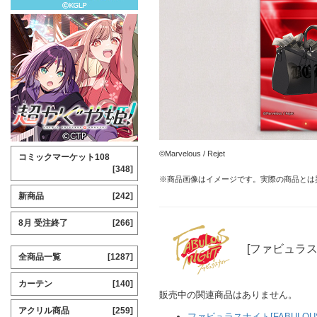
©Marvelous / Rejet
コミックマーケット108
[348]
※商品画像はイメージです。実際の商品とは
新商品
[242]
8月 受注終了
[266]
[ファビュラス
全商品一覧
[1287]
カーテン
[140]
販売中の関連商品はありません。
アクリル商品
[259]
ファビュラスナイト[FABULOUS 