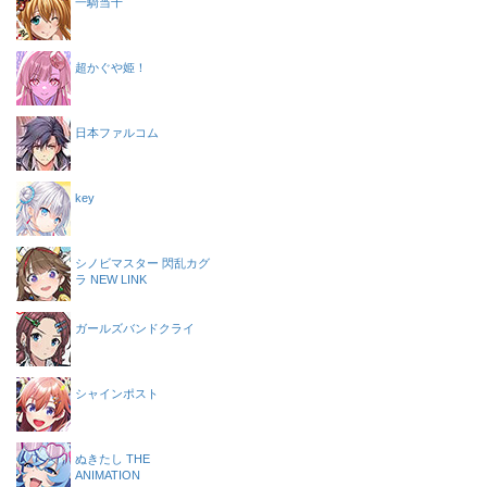
一騎当千
超かぐや姫！
日本ファルコム
key
シノビマスター 閃乱カグ
ラ NEW LINK
ガールズバンドクライ
シャインポスト
ぬきたし THE
ANIMATION