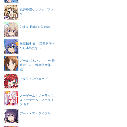
戦姫絶唱シンフォギアＸ
Ｖ
9-nine- Ruler’s Crown
無職転生Ⅲ ～異世界行っ
たら本気だす～
ガールズ＆パンツァー 最
終章 ＆ 戦車道大作
戦！
ドルフィンウェーブ
ノーゲーム・ノーライフ
＆ノーゲーム・ノーライ
フ ゼロ
デート・ア・ライブⅤ