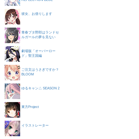
彼女、お借りします
青春ブタ野郎はランドセ
ルガールの夢を見ない
劇場版「オーバーロー
ド」聖王国編
ご注文はうさぎですか？
BLOOM
ゆるキャン△ SEASON 2
東方Project
イラストレーター