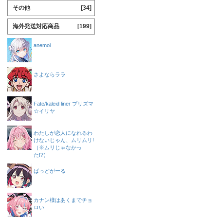
その他
[34]
海外発送対応商品
[199]
anemoi
さよならララ
Fate/kaleid liner プリズマ
☆イリヤ
わたしが恋人になれるわ
けないじゃん、ムリムリ!
（※ムリじゃなかっ
た!?）
ばっどがーる
カナン様はあくまでチョ
ロい