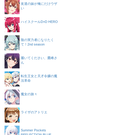
友達の妹が俺にだけウザ
い
ハイスクールD×D HERO
陰の実力者になりたく
て！2nd season
履いてください、鷹峰さ
ん
転生王女と天才令嬢の魔
法革命
魔女の旅々
ライザのアトリエ
Summer Pockets
REFLECTION BLUE