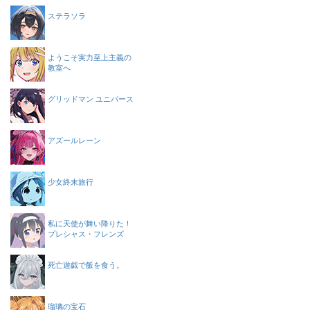
ステラソラ
ようこそ実力至上主義の
教室へ
グリッドマン ユニバース
アズールレーン
少女終末旅行
私に天使が舞い降りた！
プレシャス・フレンズ
死亡遊戯で飯を食う。
瑠璃の宝石