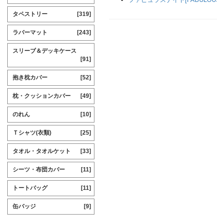
タペストリー
[319]
ラバーマット
[243]
スリーブ＆デッキケース
[91]
抱き枕カバー
[52]
枕・クッションカバー
[49]
のれん
[10]
Ｔシャツ(衣類)
[25]
タオル・タオルケット
[33]
シーツ・布団カバー
[11]
トートバッグ
[11]
缶バッジ
[9]