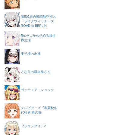
第501統合戦闘航空団ス
トライクウィッチーズ
ROAD to BERLIN
Re:ゼロから始める異世
界生活
王子様の友達
となりの吸血鬼さん
ゴエティア・ショック
テレビアニメ『春夏秋冬
代行者 春の舞
ブラウンダスト2