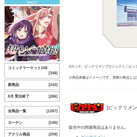
©ロッテ・ビックリマンプロジェクト／ビッ
コミックマーケット108
[348]
※商品画像はイメージです。実際の商品とは
新商品
[242]
8月 受注終了
[266]
[ビックリメン
全商品一覧
[1287]
カーテン
[140]
販売中の関連商品はありません。
アクリル商品
[259]
ビックリメン