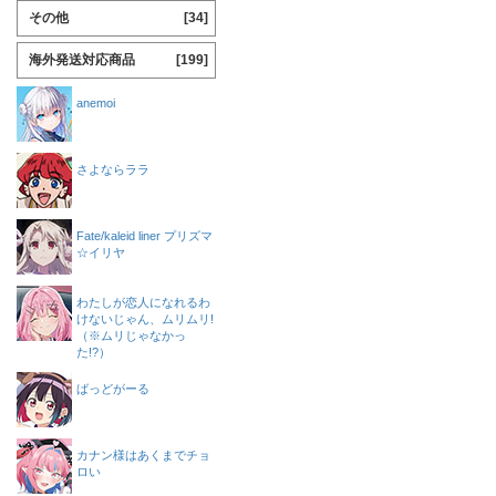
その他
[34]
海外発送対応商品
[199]
anemoi
さよならララ
Fate/kaleid liner プリズマ
☆イリヤ
わたしが恋人になれるわ
けないじゃん、ムリムリ!
（※ムリじゃなかっ
た!?）
ばっどがーる
カナン様はあくまでチョ
ロい