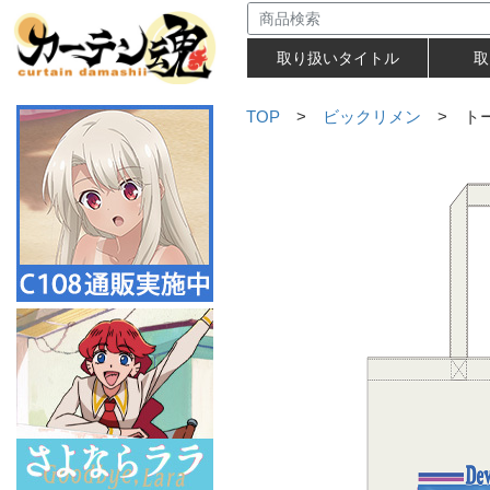
取り扱いタイトル
取
TOP
>
ビックリメン
> トー