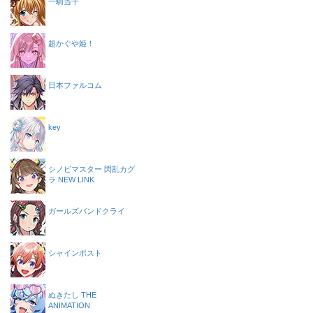
一騎当千
超かぐや姫！
日本ファルコム
key
シノビマスター 閃乱カグ
ラ NEW LINK
ガールズバンドクライ
シャインポスト
ぬきたし THE
ANIMATION