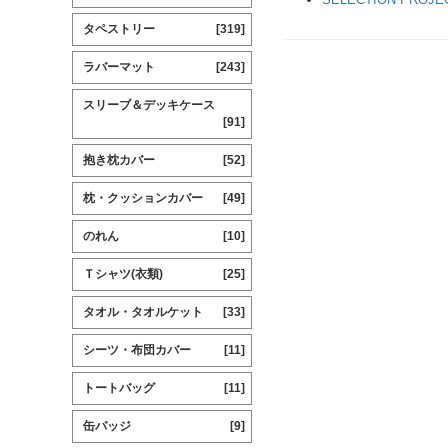
タペストリー
[319]
ラバーマット
[243]
スリーブ＆デッキケース
[91]
抱き枕カバー
[52]
枕・クッションカバー
[49]
のれん
[10]
Ｔシャツ(衣類)
[25]
タオル・タオルケット
[33]
シーツ・布団カバー
[11]
トートバッグ
[11]
缶バッジ
[9]