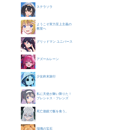
ステラソラ
ようこそ実力至上主義の
教室へ
グリッドマン ユニバース
アズールレーン
少女終末旅行
私に天使が舞い降りた！
プレシャス・フレンズ
死亡遊戯で飯を食う。
瑠璃の宝石