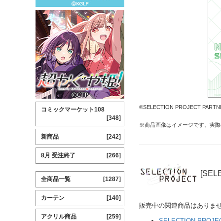
©SELECTION PROJECT PARTN
コミックマーケット108
[348]
※商品画像はイメージです。実際
新商品
[242]
8月 受注終了
[266]
[SEL
全商品一覧
[1287]
カーテン
[140]
販売中の関連商品はありま
アクリル商品
[259]
SELECTION PROJE