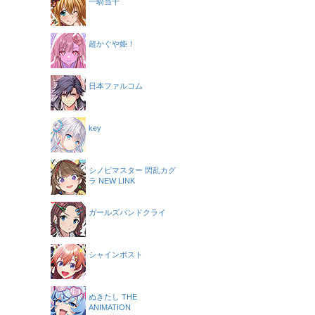
一騎当千
超かぐや姫！
日本ファルコム
key
シノビマスター 閃乱カグ
ラ NEW LINK
ガールズバンドクライ
シャインポスト
ぬきたし THE
ANIMATION