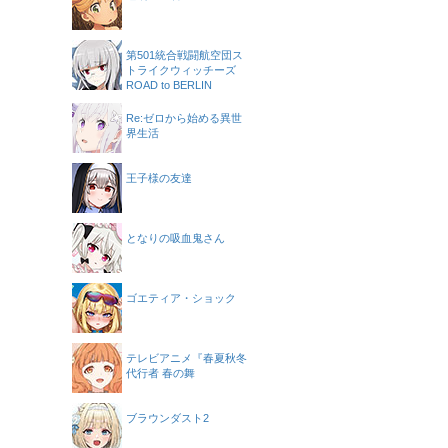
第501統合戦闘航空団ス
トライクウィッチーズ
ROAD to BERLIN
Re:ゼロから始める異世
界生活
王子様の友達
となりの吸血鬼さん
ゴエティア・ショック
テレビアニメ『春夏秋冬
代行者 春の舞
ブラウンダスト2