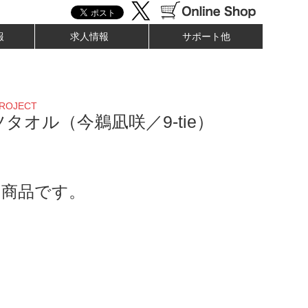
報
求人情報
サポート他
PROJECT
タオル（今鵜凪咲／9-tie）
了商品です。