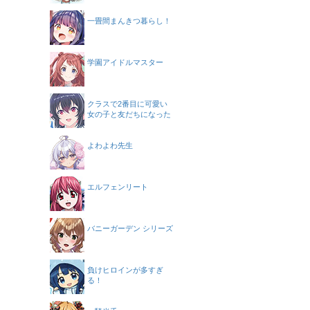
一畳間まんきつ暮らし！
学園アイドルマスター
クラスで2番目に可愛い
女の子と友だちになった
よわよわ先生
エルフェンリート
バニーガーデン シリーズ
負けヒロインが多すぎ
る！