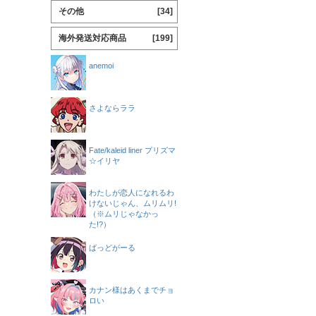
その他
[34]
海外発送対応商品
[199]
anemoi
さよならララ
Fate/kaleid liner プリズマ
☆イリヤ
わたしが恋人になれるわ
けないじゃん、ムリムリ!
（※ムリじゃなかっ
た!?）
ばっどがーる
カナン様はあくまでチョ
ロい